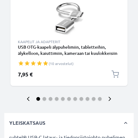
KAAPELIT JA ADAPTERIT
USB OTG-kaapeli älypuhelimiin, tabletteihin,
älykelloon, kaiuttimiin, kameraan tai kuulokkeisiin
OTG-sovitin USB C-tyyppi C uros USB A naaras - USB
(10 arvostelut)
Host -liitin, On The Go -sovitin Kaapeli
7,95 €
YLEISKATSAUS
subtel® USB-C lataus- ja tiedonsiirtojohto puhelimen,