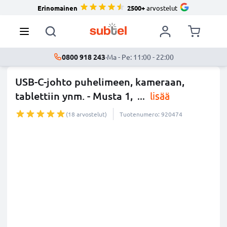
Erinomainen
2500+
arvostelut
0800 918 243
·
Ma - Pe: 11:00 - 22:00
USB-C-johto puhelimeen, kameraan,
tablettiin ynm. - Musta 1,
...
lisää
(18 arvostelut)
Tuotenumero: 920474