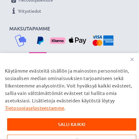
Yritystiedot
Ihanteellinen lataus- ja synkronointijohto - subtel®
USB-kaapelilla voit ladata tai siirtää tärkeimmät
MAKSUTAPAMME
tiedostosi laitteeltasi nopeasti ja turvallisesti.
★
3 vuoden takuu
★
Olemme vuonna 2004 perustettu kansainvälinen
×
verkkokauppa, joka tarjoaa laadukkaita tuotteita, ja
TOIMITUSKUMPPANIMME
Käytämme evästeitä sisällön ja mainosten personointiin,
siksi tarjoamme 36 kuukauden takuun!
sosiaalisen median ominaisuuksien tarjoamiseen sekä
liikenteemme analysointiin. Voit hyväksyä kaikki evästeet,
sallia vain välttämättömät evästeet tai hallita omia
© subtel.fi 2026
asetuksiasi. Lisätietoja evästeiden käytöstä löytyy
Kaikki hinnat sisältävät arvonlisäveron, mutta ei
toimituskuluja. Kaikki sivuillamme mainitut tavaramerkit ovat
Tietosuojaselosteestamme
.
omistajiensa rekisteröimiä tavaramerkkejä, ja ne mainitaan
verkkosivuillamme ainoastaan tuotteitamme koskevan
SALLI KAIKKI
tiedon vuoksi.