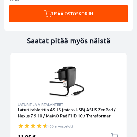
LISÄÄ OSTOSKORIIN
Saatat pitää myös näistä
LATURIT JA VIRTALÄHTEET
Laturi tablettiin ASUS (micro USB) ASUS ZenPad /
Nexus 7 9 10 / MeMO Pad FHD 10 / Transformer
Book T100 - 10W, 5V, tarvikelaturi, 1.2m virtajohto,
(65 arvostelut)
laturi
11,95 €