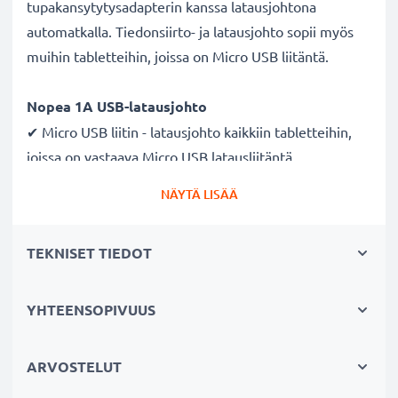
tupakansytytysadapterin kanssa latausjohtona
automatkalla. Tiedonsiirto- ja latausjohto sopii myös
muihin tabletteihin, joissa on Micro USB liitäntä.
Nopea 1A USB-latausjohto
✔ Micro USB liitin - latausjohto kaikkiin tabletteihin,
joissa on vastaava Micro USB latausliitäntä
✔ Nopea latausjohto - suuri 1A latausnopeus
NÄYTÄ LISÄÄ
✔ Kestävä - taipuisa ja murtumaton virtajohto sekä
murtumattomat liitimet
TEKNISET TIEDOT
Laadukas datakaapeli tabletin
tietokoneeseen liittämiseksi
YHTEENSOPIVUUS
✔ Turvallinen tiedonsiirto - dokumenttien, valokuvien,
videoiden ja musiikin turvalliseen
ARVOSTELUT
tietokoneelle siirtämiseen