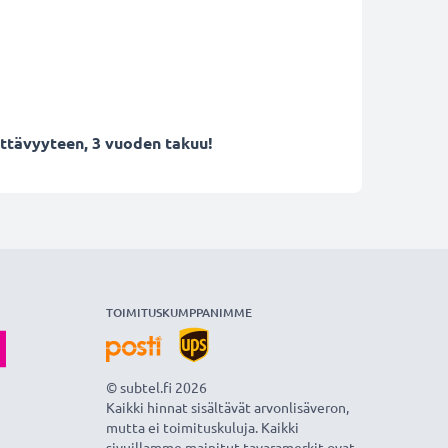
ettävyyteen, 3 vuoden takuu!
TOIMITUSKUMPPANIMME
© subtel.fi 2026
Kaikki hinnat sisältävät arvonlisäveron,
mutta ei toimituskuluja. Kaikki
sivuillamme mainitut tavaramerkit ovat