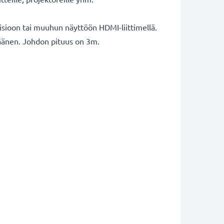
isioon tai muuhun näyttöön HDMI-liittimellä.
a äänen. Johdon pituus on 3m.