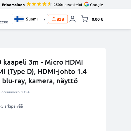
Erinomainen
2500+
arvostelut
Google
B2B
0,00 €
▾
Vaihda miniva
 22:00
 kaapeli 3m - Micro HDMI
I (Type D), HDMI-johto 1.4
 blu-ray, kamera, näyttö
uotenumero: 919403
-5 arkipäivää