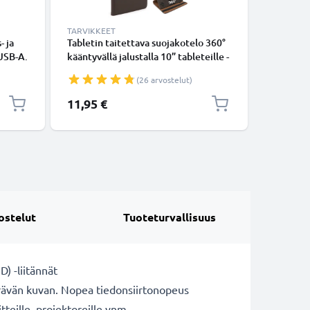
TARVIKKEET
TARVIKKE
- ja
Tabletin taitettava suojakotelo 360°
Tabletin 
 USB-A.
kääntyvällä jalustalla 10” tableteille -
kääntyväl
ruskea keinonahkainen tabletin
musta ke
(26 arvostelut)
kotelo tuotemerkiltä subtel
kotelo t
Erikoishi
11,95 €
11,35 €
ostelut
Tuoteturvallisuus
) -liitännät
terävän kuvan. Nopea tiedonsiirtonopeus
tteille, projektoreille ynm.