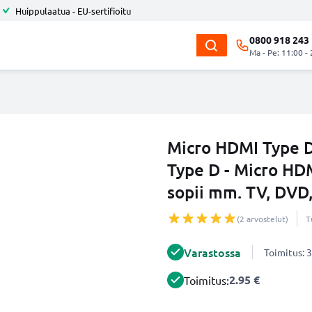
Huippulaatua - EU-sertifioitu
0800 918 243
Ma - Pe: 11:00 -
Micro HDMI Type D
Type D - Micro HDM
sopii mm. TV, DVD,
(2 arvostelut)
T
Varastossa
Toimitus: 3
2.95 €
Toimitus: