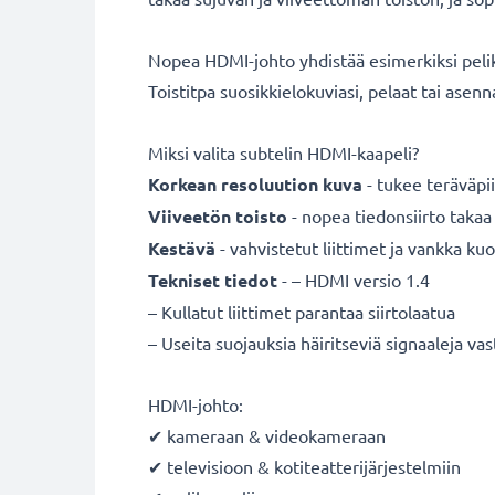
Nopea HDMI-johto yhdistää esimerkiksi pelik
Toistitpa suosikkielokuviasi, pelaat tai ase
Miksi valita subtelin HDMI-kaapeli?
Korkean resoluution kuva
- tukee teräväpii
Viiveetön toisto
- nopea tiedonsiirto takaa
Kestävä
- vahvistetut liittimet ja vankka ku
Tekniset tiedot
- – HDMI versio 1.4
– Kullatut liittimet parantaa siirtolaatua
– Useita suojauksia häiritseviä signaaleja va
HDMI-johto:
✔ kameraan & videokameraan
✔ televisioon & kotiteatterijärjestelmiin