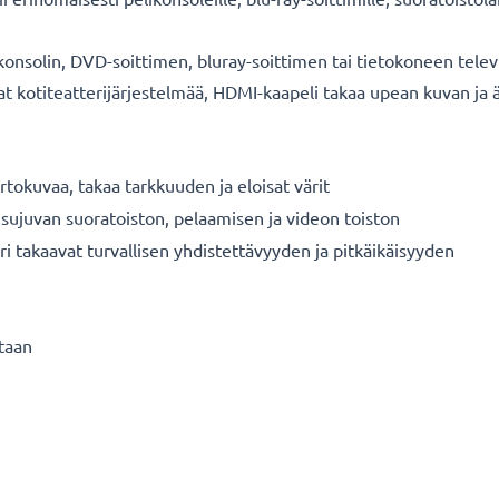
onsolin, DVD-soittimen, bluray-soittimen tai tietokoneen telev
nnat kotiteatterijärjestelmää, HDMI-kaapeli takaa upean kuvan j
rtokuvaa, takaa tarkkuuden ja eloisat värit
 sujuvan suoratoiston, pelaamisen ja videon toiston
ori takaavat turvallisen yhdistettävyyden ja pitkäikäisyyden
staan