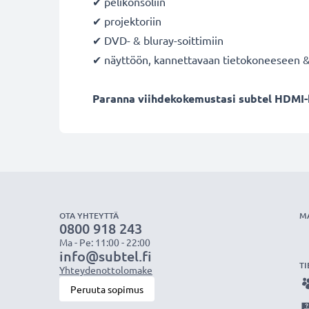
✔ pelikonsoliin
✔ projektoriin
✔ DVD- & bluray-soittimiin
✔ näyttöön, kannettavaan tietokoneeseen 
Paranna viihdekokemustasi subtel HDMI-ka
OTA YHTEYTTÄ
M
0800 918 243
Ma - Pe: 11:00 - 22:00
info@subtel.fi
TI
Yhteydenottolomake
Peruuta sopimus