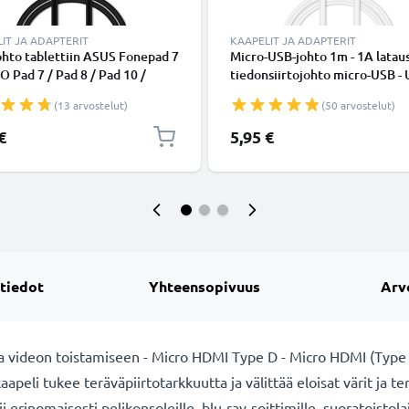
IT JA ADAPTERIT
KAAPELIT JA ADAPTERIT
hto tablettiin ASUS Fonepad 7
Micro-USB-johto 1m - 1A lataus
 Pad 7 / Pad 8 / Pad 10 /
tiedonsiirtojohto micro-USB -
7 / Transformer Book T100 /
Valkoinen PVC USB-kaapeli
(13 arvostelut)
(50 arvostelut)
 7 / ZenPad 8 / ZenPad 10 -
USB, 1m latausjohto. Musta
€
5,95 €
SB-kaapeli
 tiedot
Yhteensopivuus
Arv
videon toistamiseen - Micro HDMI Type D - Micro HDMI (Type D
peli tukee teräväpiirtotarkkuutta ja välittää eloisat värit ja 
i erinomaisesti pelikonsoleille, blu-ray-soittimille, suoratoistolai