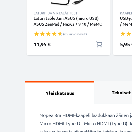
LATURIT JA VIRTALÄHTEET
KAAPEL
Laturi tablettiin ASUS (micro USB)
USB-jo
ASUS ZenPad / Nexus 7 9 10 / MeMO
/ MeMO
Pad FHD 10 / Transformer Book T100
Nexus 
(65 arvostelut)
- 10W, 5V, tarvikelaturi, 1.2m
ZenPad
virtajohto, laturi
Micro 
11,95 €
5,95 
PVC U
Tekniset
Yleiskatsaus
Nopea 3m HDMI-kaapeli laadukkaan äänen ja 
Micro HDMI Type D - Micro HDMI (Type D) -kaa
takaa sujuvan ja viiveettömän toiston, ja sopi