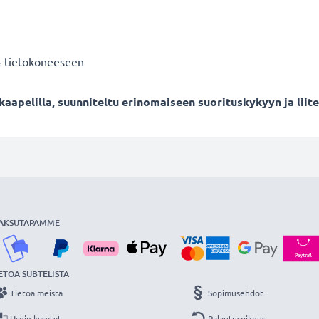
& tietokoneeseen
apelilla, suunniteltu erinomaiseen suorituskykyyn ja liit
AKSUTAPAMME
ETOA SUBTELISTA
Tietoa meistä
Sopimusehdot
Usein kysytyt
Palautusoikeus