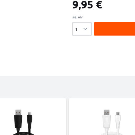
9,95 €
sis. alv
Määrä