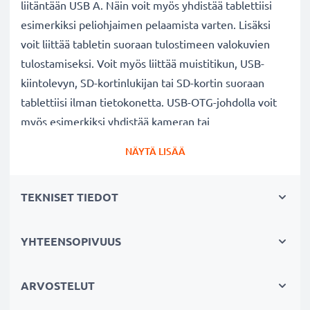
liitäntään USB A. Näin voit myös yhdistää tablettiisi
esimerkiksi peliohjaimen pelaamista varten. Lisäksi
voit liittää tabletin suoraan tulostimeen valokuvien
tulostamiseksi. Voit myös liittää muistitikun, USB-
kiintolevyn, SD-kortinlukijan tai SD-kortin suoraan
tablettiisi ilman tietokonetta. USB-OTG-johdolla voit
myös esimerkiksi yhdistää kameran tai
matkapuhelimen tablettiisi.
NÄYTÄ LISÄÄ
✔
Haluatko ohjata tablettiasi hiirellä tai kirjoittaa
TEKNISET TIEDOT
näppäimistöllä?
Liitä USB-näppäimistö tai USB-hiiri tablettiisi. Lisäksi
vaikka näyttö olisi viallinen etkä voi enää käyttää
YHTEENSOPIVUUS
laitetta, voit silti avata näytön lukituksen ja tallentaa
tärkeimmät tiedostosi.
ARVOSTELUT