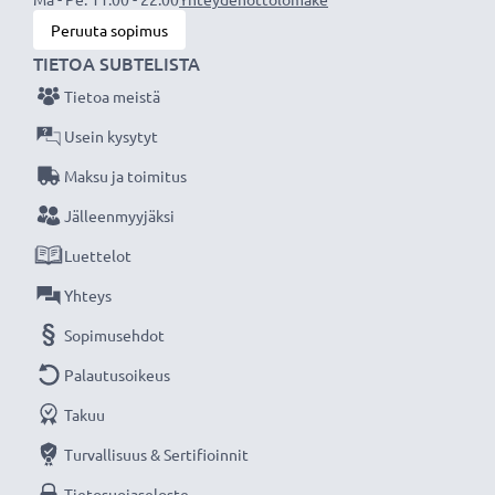
Peruuta sopimus
★
3 vuoden takuu
★
TIETOA SUBTELISTA
Olemme vuonna 2004 perustettu kansainvälinen
Tietoa meistä
verkkokauppa, joka tarjoaa laadukkaita tuotteita, ja
siksi tarjoamme 36 kuukauden takuun!
Usein kysytyt
Maksu ja toimitus
Jälleenmyyjäksi
Luettelot
Yhteys
Sopimusehdot
Palautusoikeus
Takuu
Turvallisuus & Sertifioinnit
Tietosuojaseloste