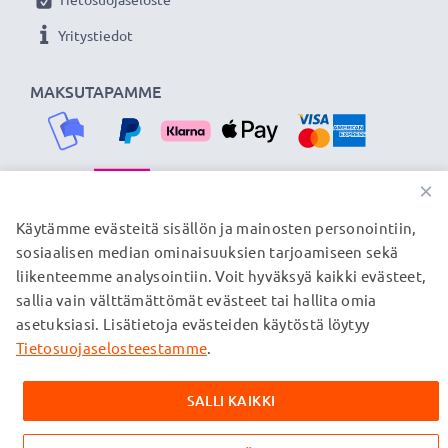
Yritystiedot
MAKSUTAPAMME
×
TOIMITUSKUMPPANIMME
Käytämme evästeitä sisällön ja mainosten personointiin,
sosiaalisen median ominaisuuksien tarjoamiseen sekä
liikenteemme analysointiin. Voit hyväksyä kaikki evästeet,
sallia vain välttämättömät evästeet tai hallita omia
© subtel.fi 2026
asetuksiasi. Lisätietoja evästeiden käytöstä löytyy
Kaikki hinnat sisältävät arvonlisäveron, mutta ei
toimituskuluja. Kaikki sivuillamme mainitut tavaramerkit ovat
Tietosuojaselosteestamme
.
omistajiensa rekisteröimiä tavaramerkkejä, ja ne mainitaan
verkkosivuillamme ainoastaan tuotteitamme koskevan
SALLI KAIKKI
tiedon vuoksi.