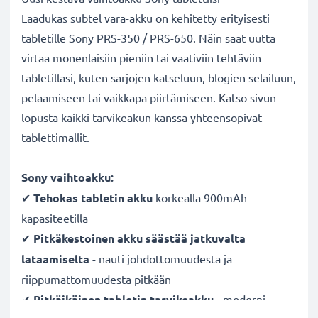
Laadukas subtel vara-akku on kehitetty erityisesti
tabletille Sony PRS-350 / PRS-650. Näin saat uutta
virtaa monenlaisiin pieniin tai vaativiin tehtäviin
tabletillasi, kuten sarjojen katseluun, blogien selailuun,
pelaamiseen tai vaikkapa piirtämiseen. Katso sivun
lopusta kaikki tarvikeakun kanssa yhteensopivat
tablettimallit.
Sony vaihtoakku:
✔
Tehokas tabletin akku
korkealla 900mAh
kapasiteetilla
✔
Pitkäkestoinen akku säästää jatkuvalta
lataamiselta
- nauti johdottomuudesta ja
riippumattomuudesta pitkään
✔
Pitkäikäinen tabletin tarvikeakku
- moderni