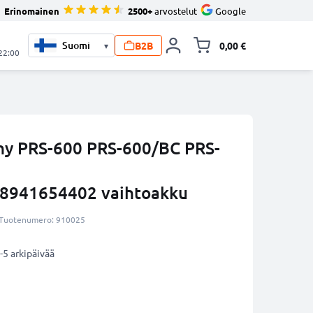
Erinomainen
2500+
arvostelut
Google
B2B
0,00 €
▾
Vaihda miniva
 22:00
ony PRS-600 PRS-600/BC PRS-
8941654402 vaihtoakku
Tuotenumero: 910025
-5 arkipäivää