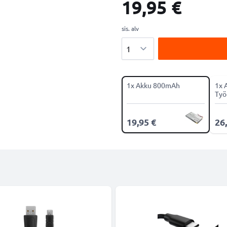
19,95 €
sis. alv
Määrä
1x Akku 800mAh
1x 
Työ
19,95 €
26