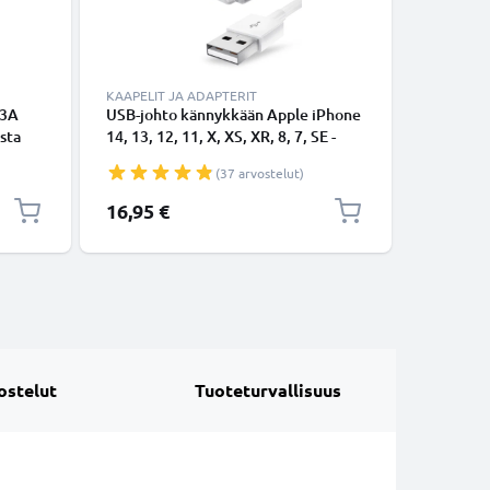
KAAPELIT JA ADAPTERIT
 3A
USB-johto kännykkään Apple iPhone
USB Kaap
usta
14, 13, 12, 11, X, XS, XR, 8, 7, SE -
Musta
PVC
Lightning 8 Pin, , 1m latausjohto.
(37 arvostelut)
Valkoinen datakaapeli
16,95 €
4,95 €
ostelut
Tuoteturvallisuus