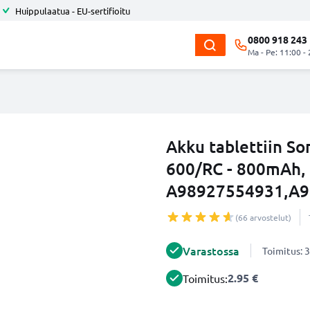
Huippulaatua - EU-sertifioitu
0800 918 243
Ma - Pe: 11:00 -
Akku tablettiin S
600/RC - 800mAh,
A98927554931,A9
(66 arvostelut)
Varastossa
Toimitus: 3
2.95 €
Toimitus: