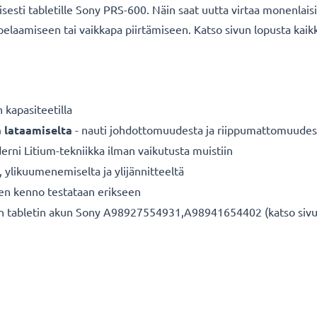
esti tabletille Sony PRS-600. Näin saat uutta virtaa monenlaisiin 
 pelaamiseen tai vaikkapa piirtämiseen. Katso sivun lopusta kai
kapasiteetilla
a lataamiselta
- nauti johdottomuudesta ja riippumattomuudes
rni Litium-tekniikka ilman vaikutusta muistiin
a, ylikuumenemiselta ja ylijännitteeltä
nen kenno testataan erikseen
en tabletin akun Sony A98927554931,A98941654402 (katso sivun