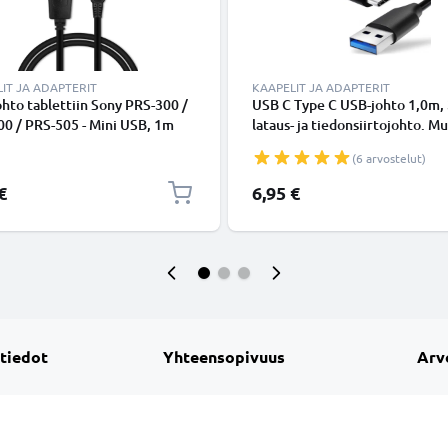
IT JA ADAPTERIT
KAAPELIT JA ADAPTERIT
hto tablettiin Sony PRS-300 /
USB C Type C USB-johto 1,0m,
0 / PRS-505 - Mini USB, 1m
lataus- ja tiedonsiirtojohto. M
johto. Musta PVC USB-kaapeli
USB C Type C - USB C Type C 
(6 arvostelut)
USB-kaapeli
€
6,95 €
 tiedot
Yhteensopivuus
Arv