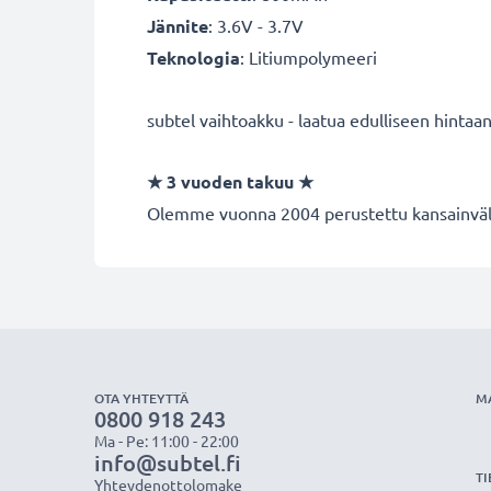
Jännite
: 3.6V - 3.7V
Teknologia
: Litiumpolymeeri
subtel vaihtoakku - laatua edulliseen hintaan
★
3 vuoden takuu
★
Olemme vuonna 2004 perustettu kansainvälin
OTA YHTEYTTÄ
M
0800 918 243
Ma - Pe: 11:00 - 22:00
info@subtel.fi
TI
Yhteydenottolomake