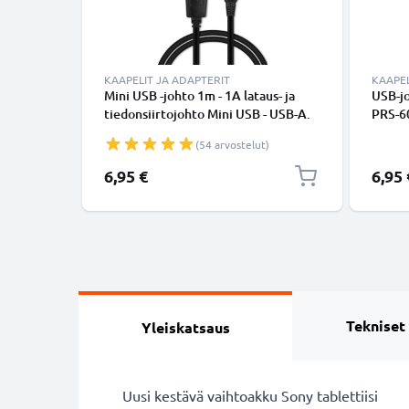
KAAPELIT JA ADAPTERIT
KAAPEL
Mini USB -johto 1m - 1A lataus- ja
USB-jo
tiedonsiirtojohto Mini USB - USB-A.
PRS-60
Musta PVC USB-kaapeli
lataus
(54 arvostelut)
6,95 €
6,95 
Tekniset
Yleiskatsaus
Uusi kestävä vaihtoakku Sony tablettiisi