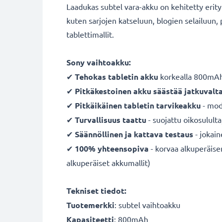
Laadukas subtel vara-akku on kehitetty erityis
kuten sarjojen katseluun, blogien selailuun,
tablettimallit.
Sony vaihtoakku:
✔
Tehokas tabletin akku
korkealla 800mAh 
✔
Pitkäkestoinen akku säästää jatkuvalt
✔
Pitkäikäinen tabletin tarvikeakku
- mode
✔
Turvallisuus taattu
- suojattu oikosulult
✔
Säännöllinen ja kattava testaus
- jokai
✔
100% yhteensopiva
- korvaa alkuperäis
alkuperäiset akkumallit)
Tekniset tiedot:
Tuotemerkki
: subtel vaihtoakku
Kapasiteetti
: 800mAh