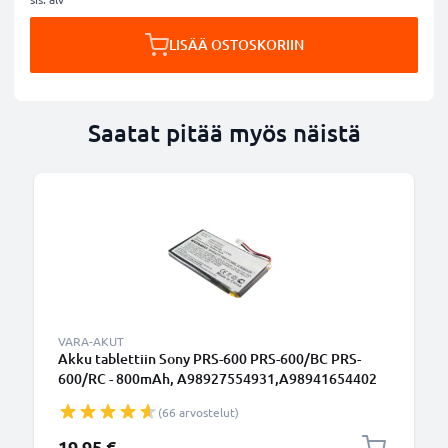
LISÄÄ OSTOSKORIIN
Saatat pitää myös näistä
VARA-AKUT
Akku tablettiin Sony PRS-600 PRS-600/BC PRS-
600/RC - 800mAh, A98927554931,A98941654402
vaihtoakku
(66 arvostelut)
19,95 €