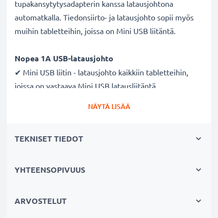
tupakansytytysadapterin kanssa latausjohtona
automatkalla. Tiedonsiirto- ja latausjohto sopii myös
muihin tabletteihin, joissa on Mini USB liitäntä.
Nopea 1A USB-latausjohto
✔ Mini USB liitin - latausjohto kaikkiin tabletteihin,
joissa on vastaava Mini USB latausliitäntä
✔ Nopea latausjohto - suuri 1A latausnopeus
NÄYTÄ LISÄÄ
✔ Kestävä - taipuisa ja murtumaton virtajohto sekä
murtumattomat liitimet
TEKNISET TIEDOT
Laadukas datakaapeli tabletin
tietokoneeseen liittämiseksi
YHTEENSOPIVUUS
✔ Turvallinen tiedonsiirto - dokumenttien, valokuvien,
videoiden ja musiikin turvalliseen
ARVOSTELUT
tietokoneelle siirtämiseen