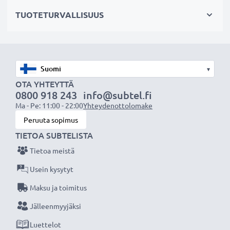
Tekniset tiedot:
TUOTETURVALLISUUS
Tuotemerkki
: CELLONIC vaihtoakku
Kapasiteetti
: 750mAh
Jännite
: 3.7V
Teknologia
: Litiumpolymeeri
▾
Väri
: Musta
OTA YHTEYTTÄ
0800 918 243
info@subtel.fi
Ma - Pe: 11:00 - 22:00
Yhteydenottolomake
CELLONIC vaihtoakku - laatua edulliseen hintaan.
Peruuta sopimus
TIETOA SUBTELISTA
★
3 vuoden takuu
★
Tietoa meistä
Olemme vuonna 2004 perustettu kansainvälinen
verkkokauppa, joka tarjoaa laadukkaita tuotteita, ja
Usein kysytyt
siksi tarjoamme 36 kuukauden takuun!
Maksu ja toimitus
Jälleenmyyjäksi
Luettelot