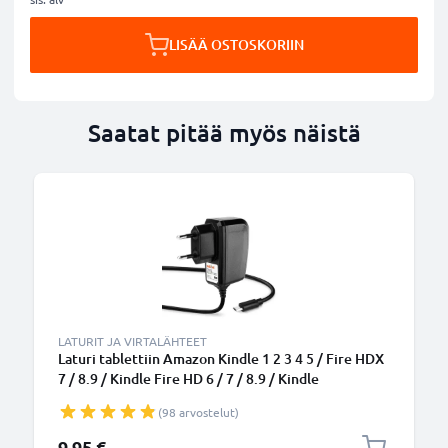
LISÄÄ OSTOSKORIIN
Saatat pitää myös näistä
LATURIT JA VIRTALÄHTEET
Laturi tablettiin Amazon Kindle 1 2 3 4 5 / Fire HDX
7 / 8.9 / Kindle Fire HD 6 / 7 / 8.9 / Kindle
Paperwhite / Kindle Voyage - 5W, 5V, tarvikelaturi,
(98 arvostelut)
1.1m virtajohto, laturi
9,95 €