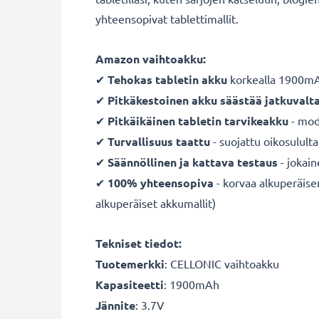
yhteensopivat tablettimallit.
Amazon vaihtoakku:
✔
Tehokas tabletin akku
korkealla 1900mAh
✔
Pitkäkestoinen akku säästää jatkuvalt
✔
Pitkäikäinen tabletin tarvikeakku
- mode
✔
Turvallisuus taattu
- suojattu oikosulult
✔
Säännöllinen ja kattava testaus
- jokai
✔
100% yhteensopiva
- korvaa alkuperäis
alkuperäiset akkumallit)
Tekniset tiedot:
Tuotemerkki
: CELLONIC vaihtoakku
Kapasiteetti
: 1900mAh
Jännite
: 3.7V