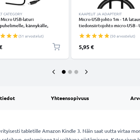
LT CATEGORY
KAAPELIT JA ADAPTERIT
 Micro USB-laturi
Micro-USB-johto 1m - 1A lataus
uhelimelle, kännykälle,
tiedonsiirtojohto micro-USB -
ille, älykellolle, kuulokkeelle,
Musta PVC USB-kaapeli
(51 arvostelut)
(50 arvostelut)
imelle tai GPS-latauskaapelille
/ 1000mA, 1.1m
€
5,95 €
 tiedot
Yhteensopivuus
Arv
yisesti tabletille Amazon Kindle 3. Näin saat uutta virtaa monen
en selailuun, pelaamiseen tai vaikkapa piirtämiseen. Katso sivun 