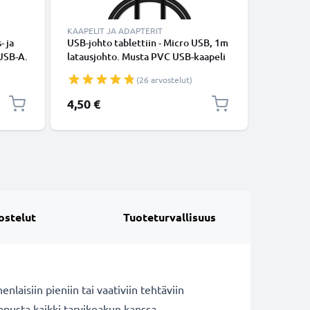
KAAPELIT JA ADAPTERIT
LATURIT 
- ja
USB-johto tablettiin - Micro USB, 1m
Laturi ta
 USB-A.
latausjohto. Musta PVC USB-kaapeli
4 5 / Fir
6 / 7 / 8
(26 arvostelut)
Kindle V
tarvikela
4,50 €
9,95 €
ostelut
Tuoteturvallisuus
laisiin pieniin tai vaativiin tehtäviin
lopusta kaikki tarvikeakun kanssa