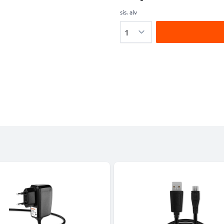
sis. alv
Määrä