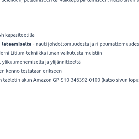
 kapasiteetilla
a lataamiselta
- nauti johdottomuudesta ja riippumattomuudes
rni Litium-tekniikka ilman vaikutusta muistiin
a, ylikuumenemiselta ja ylijännitteeltä
nen kenno testataan erikseen
en tabletin akun Amazon GP-S10-346392-0100 (katso sivun lopus