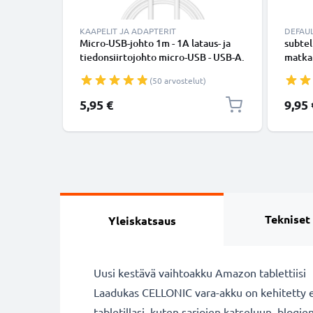
KAAPELIT JA ADAPTERIT
DEFAU
Micro-USB-johto 1m - 1A lataus- ja
subtel
tiedonsiirtojohto micro-USB - USB-A.
matkap
Valkoinen PVC USB-kaapeli
tablet
(50 arvostelut)
kaiutt
- 1A 
5,95 €
9,95 
Tekniset
Yleiskatsaus
Uusi kestävä vaihtoakku Amazon tablettiisi
Laadukas CELLONIC vara-akku on kehitetty erit
tabletillasi, kuten sarjojen katseluun, blogi