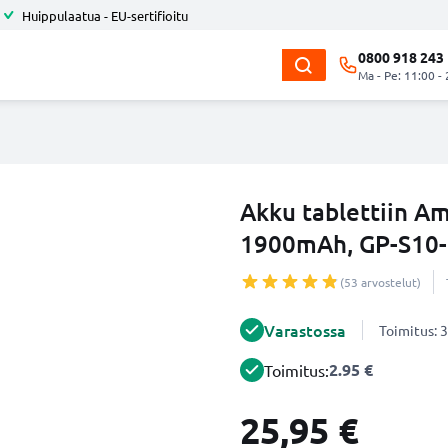
Huippulaatua - EU-sertifioitu
0800 918 243
Ma - Pe: 11:00 -
Akku tablettiin Am
1900mAh, GP-S10-
(53 arvostelut)
Varastossa
Toimitus: 3
2.95 €
Toimitus:
25,95 €