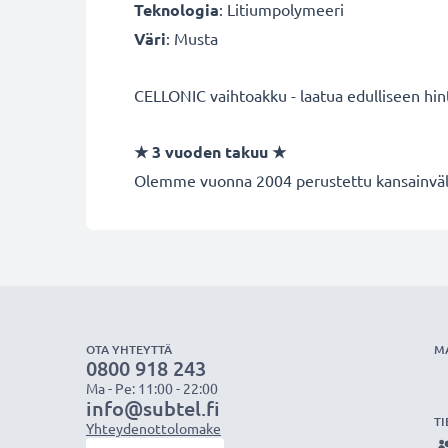
Teknologia
: Litiumpolymeeri
Väri
: Musta
CELLONIC vaihtoakku - laatua edulliseen hin
★
3 vuoden takuu
★
Olemme vuonna 2004 perustettu kansainvälin
OTA YHTEYTTÄ
M
0800 918 243
Ma - Pe: 11:00 - 22:00
info@subtel.fi
TI
Yhteydenottolomake