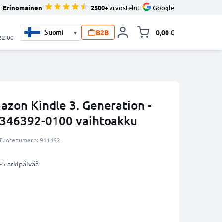
Erinomainen
2500+
arvostelut
Google
B2B
0,00 €
▾
Vaihda miniva
 22:00
azon Kindle 3. Generation -
346392-0100 vaihtoakku
Tuotenumero: 911492
-5 arkipäivää