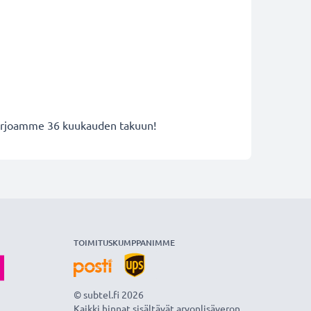
 tarjoamme 36 kuukauden takuun!
TOIMITUSKUMPPANIMME
© subtel.fi 2026
Kaikki hinnat sisältävät arvonlisäveron,