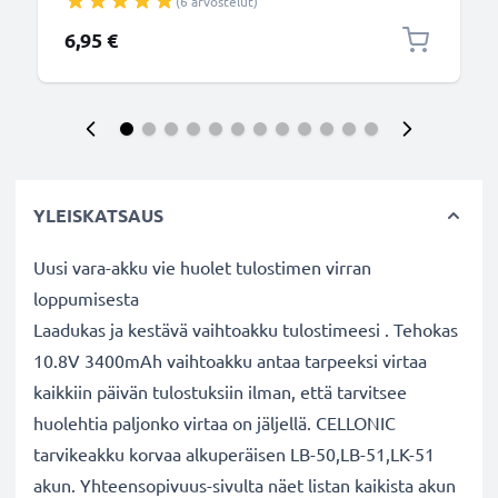
(6 arvostelut)
6,95 €
YLEISKATSAUS
Uusi vara-akku vie huolet tulostimen virran
loppumisesta
Laadukas ja kestävä vaihtoakku tulostimeesi . Tehokas
10.8V 3400mAh vaihtoakku antaa tarpeeksi virtaa
kaikkiin päivän tulostuksiin ilman, että tarvitsee
huolehtia paljonko virtaa on jäljellä. CELLONIC
tarvikeakku korvaa alkuperäisen LB-50,LB-51,LK-51
akun. Yhteensopivuus-sivulta näet listan kaikista akun