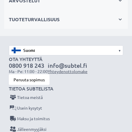
ARVOSTELUT
✔
Säännöllinen ja kattava testaus
- jokainen
sisäänrakennettu kenno testataan
TUOTETURVALLISUUS
CELLONIC vaihtoakku antaa tehokkaasti ja turvallisesti
virtaa edulliseen hintaan.
▾
★
3 vuoden takuu
★
OTA YHTEYTTÄ
0800 918 243
info@subtel.fi
Olemme vuonna 2004 perustettu kansainvälinen
Ma - Pe: 11:00 - 22:00
Yhteydenottolomake
verkkokauppa, joka tarjoaa laadukkaita tuotteita, ja
Peruuta sopimus
siksi tarjoamme 36 kuukauden takuun!
TIETOA SUBTELISTA
Tietoa meistä
Usein kysytyt
Maksu ja toimitus
Jälleenmyyjäksi