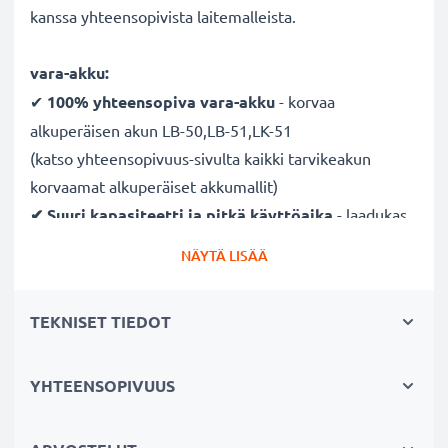
kanssa yhteensopivista laitemalleista.
vara-akku:
✔
100% yhteensopiva vara-akku
- korvaa
alkuperäisen akun LB-50,LB-51,LK-51
(katso yhteensopivuus-sivulta kaikki tarvikeakun
korvaamat alkuperäiset akkumallit)
✔ Suuri kapasiteetti ja pitkä käyttöaika
- laadukas
ja tehokas akku 3400mAh kapasiteetilla
NÄYTÄ LISÄÄ
✔
Nauti vapaudesta ja riippumattomuudesta
-
pitkä käyttöaika säästää toistuvilta ja pitkiltä
TEKNISET TIEDOT
lataustauoilta
✔ Pitkä käyttöikä täydellä teholla
- moderni
tekniikka ilman vaikutusta muistiin
YHTEENSOPIVUUS
✔
Sertifioitu turvallisuus
- akku on suojattu
oikosululta, ylikuumenemiselta ja ylijännitteeltä