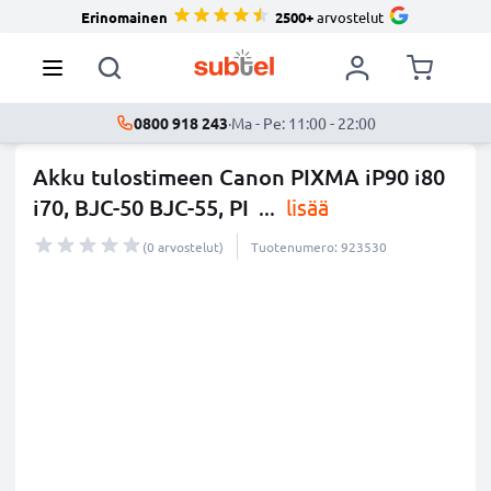
Erinomainen
2500+
arvostelut
0800 918 243
·
Ma - Pe: 11:00 - 22:00
Akku tulostimeen Canon PIXMA iP90 i80
i70, BJC-50 BJC-55, PI
...
lisää
(0 arvostelut)
Tuotenumero: 923530