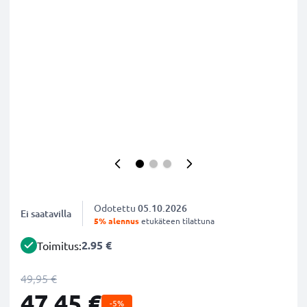
Odotettu
05.10.2026
Ei saatavilla
5% alennus
etukäteen tilattuna
2.95 €
Toimitus:
49,95 €
47,45 €
-5%