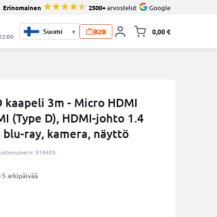
Erinomainen
2500+
arvostelut
Google
B2B
0,00 €
▾
Vaihda miniva
 22:00
 kaapeli 3m - Micro HDMI
I (Type D), HDMI-johto 1.4
 blu-ray, kamera, näyttö
uotenumero: 919405
-5 arkipäivää