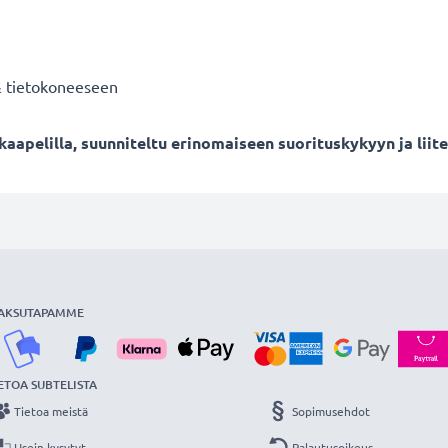
& tietokoneeseen
apelilla, suunniteltu erinomaiseen suorituskykyyn ja liit
AKSUTAPAMME
ETOA SUBTELISTA
Tietoa meistä
Sopimusehdot
Usein kysytyt
Palautusoikeus