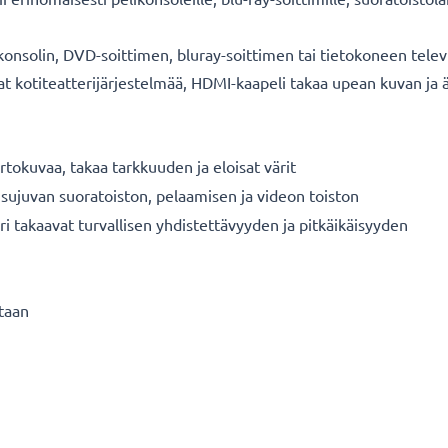
onsolin, DVD-soittimen, bluray-soittimen tai tietokoneen telev
nnat kotiteatterijärjestelmää, HDMI-kaapeli takaa upean kuvan j
rtokuvaa, takaa tarkkuuden ja eloisat värit
 sujuvan suoratoiston, pelaamisen ja videon toiston
ori takaavat turvallisen yhdistettävyyden ja pitkäikäisyyden
staan