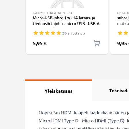
KAAPELIT JA ADAPTERIT
DEFAU
Micro-USB-johto 1m - 1A lataus- ja
subtel
tiedonsiirtojohto micro-USB - USB-A.
matkap
Valkoinen PVC USB-kaapeli
tablet
(50 arvostelut)
kaiutt
- 1A 
5,95 €
9,95 
Tekniset
Yleiskatsaus
Nopea 3m HDMI-kaapeli laadukkaan äänen ja 
Micro HDMI Type D - Micro HDMI (Type D) -kaa
takaa sujuvan ja viiveettömän toiston, ja sopi