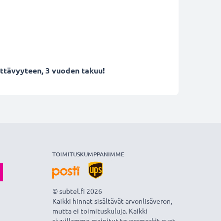
ettävyyteen, 3 vuoden takuu!
TOIMITUSKUMPPANIMME
© subtel.fi 2026
Kaikki hinnat sisältävät arvonlisäveron,
mutta ei toimituskuluja. Kaikki
sivuillamme mainitut tavaramerkit ovat