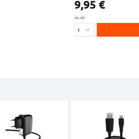
9,95 €
sis. alv
Määrä