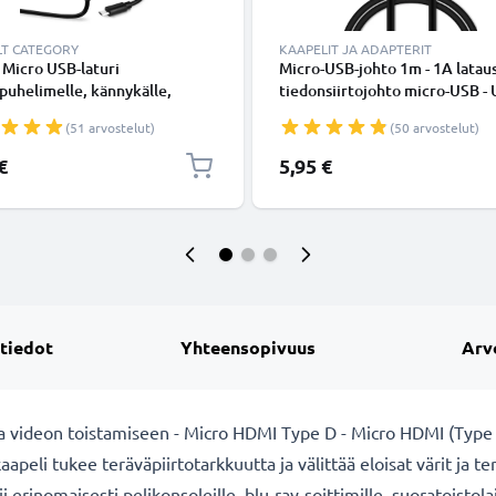
LT CATEGORY
KAAPELIT JA ADAPTERIT
 Micro USB-laturi
Micro-USB-johto 1m - 1A lataus
uhelimelle, kännykälle,
tiedonsiirtojohto micro-USB -
ille, älykellolle, kuulokkeelle,
Musta PVC USB-kaapeli
(51 arvostelut)
(50 arvostelut)
imelle tai GPS-latauskaapelille
/ 1000mA, 1.1m
€
5,95 €
 tiedot
Yhteensopivuus
Arv
videon toistamiseen - Micro HDMI Type D - Micro HDMI (Type D
peli tukee teräväpiirtotarkkuutta ja välittää eloisat värit ja 
i erinomaisesti pelikonsoleille, blu-ray-soittimille, suoratoistolai