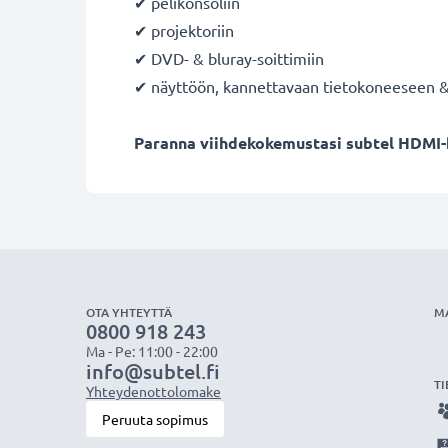
✔ pelikonsoliin
✔ projektoriin
✔ DVD- & bluray-soittimiin
✔ näyttöön, kannettavaan tietokoneeseen 
Paranna viihdekokemustasi subtel HDMI-ka
OTA YHTEYTTÄ
M
0800 918 243
Ma - Pe: 11:00 - 22:00
info@subtel.fi
TI
Yhteydenottolomake
Peruuta sopimus