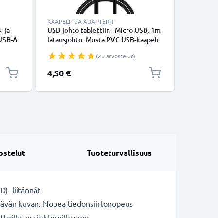
KAAPELIT JA ADAPTERIT
LATURIT 
- ja
USB-johto tablettiin - Micro USB, 1m
Laturi ta
 USB-A.
latausjohto. Musta PVC USB-kaapeli
4 5 / Fir
6 / 7 / 8
(26 arvostelut)
Kindle V
tarvikela
4,50 €
9,95 €
ostelut
Tuoteturvallisuus
) -liitännät
terävän kuvan. Nopea tiedonsiirtonopeus
tteille, projektoreille ynm.