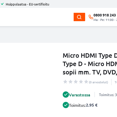
Huippulaatua - EU-sertifioitu
0800 918 243
Ma - Pe: 11:00 -
Micro HDMI Type D
Type D - Micro HDM
sopii mm. TV, DVD,
(0 arvostelut)
T
Varastossa
Toimitus: 3
2.95 €
Toimitus: