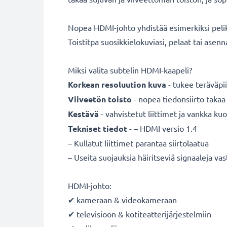
Nopea HDMI-johto yhdistää esimerkiksi pelik
Toistitpa suosikkielokuviasi, pelaat tai ase
Miksi valita subtelin HDMI-kaapeli?
Korkean resoluution kuva
- tukee teräväpii
Viiveetön toisto
- nopea tiedonsiirto takaa
Kestävä
- vahvistetut liittimet ja vankka ku
Tekniset tiedot
- – HDMI versio 1.4
– Kullatut liittimet parantaa siirtolaatua
– Useita suojauksia häiritseviä signaaleja va
HDMI-johto:
✔ kameraan & videokameraan
✔ televisioon & kotiteatterijärjestelmiin