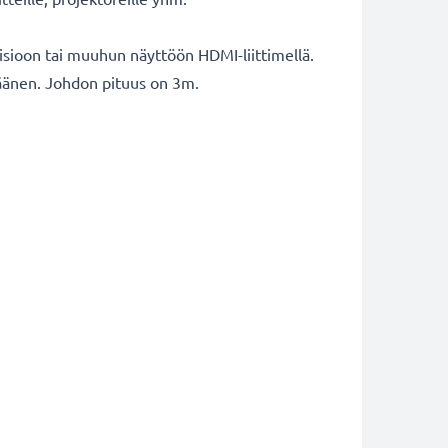
isioon tai muuhun näyttöön HDMI-liittimellä.
a äänen. Johdon pituus on 3m.