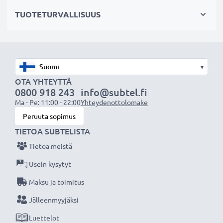
– Kullatut liittimet parantaa siirtolaatua
TUOTETURVALLISUUS
– Useita suojauksia häiritseviä signaaleja vastaan
HDMI-johto:
✔ kameraan & videokameraan
▾
✔ televisioon & kotiteatterijärjestelmiin
OTA YHTEYTTÄ
✔ pelikonsoliin
0800 918 243
info@subtel.fi
Ma - Pe: 11:00 - 22:00
Yhteydenottolomake
✔ projektoriin
Peruuta sopimus
✔ DVD- & bluray-soittimiin
TIETOA SUBTELISTA
✔ näyttöön, kannettavaan tietokoneeseen &
tietokoneeseen
Tietoa meistä
Usein kysytyt
Paranna viihdekokemustasi subtel HDMI-
Maksu ja toimitus
kaapelilla, suunniteltu erinomaiseen
Jälleenmyyjäksi
suorituskykyyn ja liitettävyyteen, 3 vuoden takuu!
Luettelot