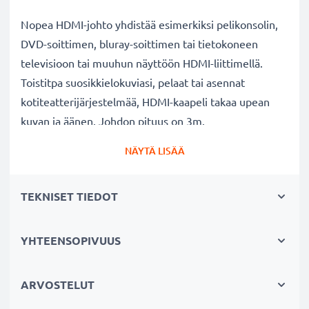
Nopea HDMI-johto yhdistää esimerkiksi pelikonsolin,
DVD-soittimen, bluray-soittimen tai tietokoneen
televisioon tai muuhun näyttöön HDMI-liittimellä.
Toistitpa suosikkielokuviasi, pelaat tai asennat
kotiteatterijärjestelmää, HDMI-kaapeli takaa upean
kuvan ja äänen. Johdon pituus on 3m.
NÄYTÄ LISÄÄ
Miksi valita subtelin HDMI-kaapeli?
Korkean resoluution kuva
- tukee teräväpiirtokuvaa,
TEKNISET TIEDOT
takaa tarkkuuden ja eloisat värit
Viiveetön toisto
- nopea tiedonsiirto takaa sujuvan
suoratoiston, pelaamisen ja videon toiston
YHTEENSOPIVUUS
Kestävä
- vahvistetut liittimet ja vankka kuori takaavat
turvallisen yhdistettävyyden ja pitkäikäisyyden
ARVOSTELUT
Tekniset tiedot
- – HDMI versio 1.4