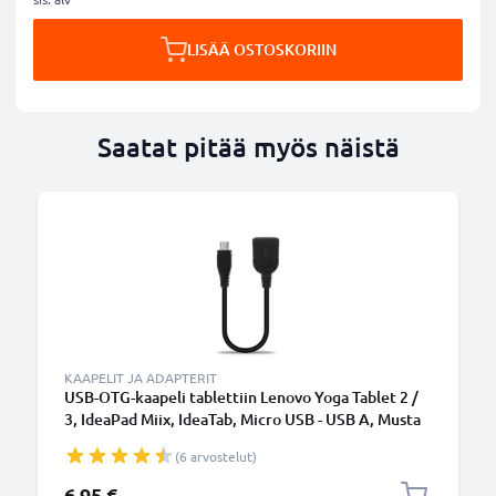
LISÄÄ OSTOSKORIIN
Saatat pitää myös näistä
KAAPELIT JA ADAPTERIT
USB-OTG-kaapeli tablettiin Lenovo Yoga Tablet 2 /
3, IdeaPad Miix, IdeaTab, Micro USB - USB A, Musta
OTG-adapteri, On The Go
(6 arvostelut)
6,95 €