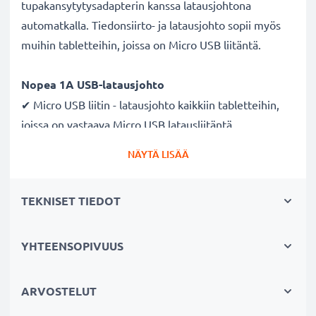
tupakansytytysadapterin kanssa latausjohtona
automatkalla. Tiedonsiirto- ja latausjohto sopii myös
muihin tabletteihin, joissa on Micro USB liitäntä.
Nopea 1A USB-latausjohto
✔ Micro USB liitin - latausjohto kaikkiin tabletteihin,
joissa on vastaava Micro USB latausliitäntä
✔ Nopea latausjohto - suuri 1A latausnopeus
NÄYTÄ LISÄÄ
✔ Kestävä - taipuisa ja murtumaton virtajohto sekä
murtumattomat liitimet
TEKNISET TIEDOT
Laadukas datakaapeli tabletin
tietokoneeseen liittämiseksi
YHTEENSOPIVUUS
✔ Turvallinen tiedonsiirto - dokumenttien, valokuvien,
videoiden ja musiikin turvalliseen
ARVOSTELUT
tietokoneelle siirtämiseen