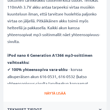
soittimen tarvikeakku tuotemerkiltä subtel. Tehokas
110mAh 3.7V akku antaa tarpeeksi virtaa musiikin
kuunteluun ilman, että tarvitsee huolehtia paljonko
virtaa on jäljellä. Pitkäikäinen akku toimii myös
helteellä ja pakkasella. Kaikki akun kanssa
yhteensopivat mp3-soitinmallit näet yhteensopivuus-
sivulta.
iPod nano 6 Generation A1366 mp3-soittimen
vaihtoakku:
✔
100% yhteensopiva vara-akku
- korvaa
alkuperäisen akun 616-0531, 616-0532 (katso
yhteensopivuus-sivulta tarvikeakun korvaamat
alkuperäisakut)
NÄYTÄ LISÄÄ
✔ Suuri kapasiteetti ja pitkä käyttöaika
- laadukas
ja tehokas akku 110mAh kapasiteetilla
TEKNISET TIEDOT