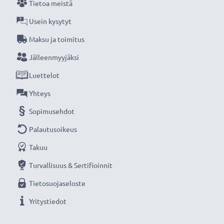
Tietoa meistä
ne täyttävät kokonaan korkeimmat EU-standardit -
siksi akuillamme on 3 vuoden takuu. Valitse
Usein kysytyt
subtel®, etkä tingi laadusta.
Maksu ja toimitus
Jälleenmyyjäksi
Luettelot
Yhteys
Sopimusehdot
Palautusoikeus
Takuu
Turvallisuus & Sertifioinnit
Tietosuojaseloste
Yritystiedot