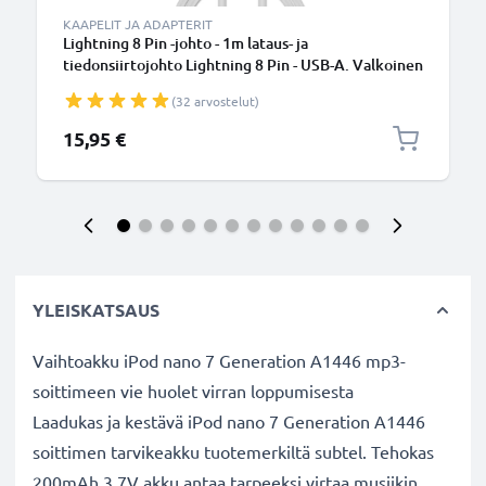
KAAPELIT JA ADAPTERIT
Lightning 8 Pin -johto - 1m lataus- ja
tiedonsiirtojohto Lightning 8 Pin - USB-A. Valkoinen
USB-kaapeli
(32 arvostelut)
15,95 €
YLEISKATSAUS
Vaihtoakku iPod nano 7 Generation A1446 mp3-
soittimeen vie huolet virran loppumisesta
Laadukas ja kestävä iPod nano 7 Generation A1446
soittimen tarvikeakku tuotemerkiltä subtel. Tehokas
200mAh 3.7V akku antaa tarpeeksi virtaa musiikin