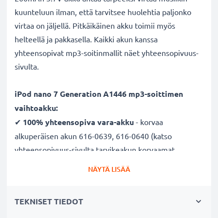
kuunteluun ilman, että tarvitsee huolehtia paljonko
virtaa on jäljellä. Pitkäikäinen akku toimii myös
helteellä ja pakkasella. Kaikki akun kanssa
yhteensopivat mp3-soitinmallit näet yhteensopivuus-
sivulta.
iPod nano 7 Generation A1446 mp3-soittimen
vaihtoakku:
✔
100% yhteensopiva vara-akku
- korvaa
alkuperäisen akun 616-0639, 616-0640 (katso
yhteensopivuus-sivulta tarvikeakun korvaamat
alkuperäisakut)
NÄYTÄ LISÄÄ
✔ Suuri kapasiteetti ja pitkä käyttöaika
- laadukas
ja tehokas akku 200mAh kapasiteetilla
TEKNISET TIEDOT
✔
Nauti vapaudesta ja riippumattomuudesta
-