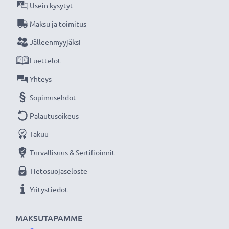
siksi akuillamme on 3 vuoden takuu. Valitse
Usein kysytyt
subtel®, etkä tingi laadusta.
Maksu ja toimitus
Jälleenmyyjäksi
Luettelot
Yhteys
Sopimusehdot
Palautusoikeus
Takuu
Turvallisuus & Sertifioinnit
Tietosuojaseloste
Yritystiedot
MAKSUTAPAMME