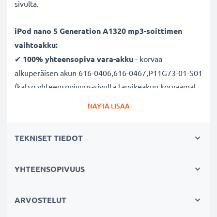
sivulta.
iPod nano 5 Generation A1320 mp3-soittimen
vaihtoakku:
✔
100% yhteensopiva vara-akku
- korvaa
alkuperäisen akun 616-0406,616-0467,P11G73-01-S01
(katso yhteensopivuus-sivulta tarvikeakun korvaamat
alkuperäisakut)
NÄYTÄ LISÄÄ
✔ Suuri kapasiteetti ja pitkä käyttöaika
- laadukas
ja tehokas akku 240mAh kapasiteetilla
TEKNISET TIEDOT
✔
Nauti vapaudesta ja riippumattomuudesta
-
pitkä käyttöaika säästää toistuvilta ja pitkiltä
lataustauoilta
YHTEENSOPIVUUS
✔ Pitkä käyttöikä täydellä teholla
- moderni
tekniikka ilman vaikutusta muistiin
ARVOSTELUT
✔
Sertifioitu turvallisuus
- akku on suojattu