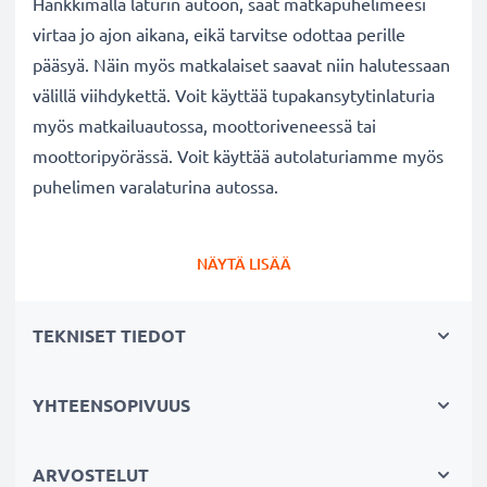
Hankkimalla laturin autoon, saat matkapuhelimeesi
virtaa jo ajon aikana, eikä tarvitse odottaa perille
pääsyä. Näin myös matkalaiset saavat niin halutessaan
välillä viihdykettä. Voit käyttää tupakansytytinlaturia
myös matkailuautossa, moottoriveneessä tai
moottoripyörässä. Voit käyttää autolaturiamme myös
puhelimen varalaturina autossa.
Nokia
108 / 3110 / 5230 / 6210 / 6300 p
uhelimen
NÄYTÄ LISÄÄ
autolaturi
✔ Tehokas tarvikelaturi 2.0mm liitännällä
TEKNISET TIEDOT
auton tupakansytyttimeen
✔ Laadukas: taipuisa ja murtumaton latauskaapeli
ja murtumaton liitin
YHTEENSOPIVUUS
✔ Moderni teknologia ja nopea lataus
✔ Turvallinen: suojattu oikosululta, ylikuumenemiselta
ARVOSTELUT