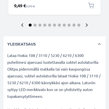
Erikoishinta
9,49 €
Normaali hinta
9,99 €
YLEISKATSAUS
Lataa Nokia 108 / 3110 / 5230 / 6210 / 6300
puhelimesi ajaessasi luotettavalla subtel autolaturilla
Olitpa pidemmällä matkalla tai vain kaupungissa
ajaessasi, subtel autolaturilla lataat Nokia 108 / 3110 /
5230 / 6210 / 6300 kännykkäsi ajon aikana. Laturiin
syttyy LED-merkkivalo kun se on yhdistetty auton
tupakansytyttimeen.