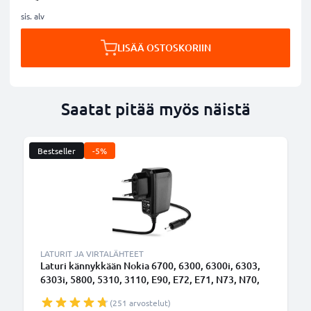
sis. alv
LISÄÄ OSTOSKORIIN
Saatat pitää myös näistä
Bestseller
-5%
LATURIT JA VIRTALÄHTEET
Laturi kännykkään Nokia 6700, 6300, 6300i, 6303,
6303i, 5800, 5310, 3110, E90, E72, E71, N73, N70,
N8 - 2.5W, 0.5A / 500mA, 1.10m latausjohto, laturi
(251 arvostelut)