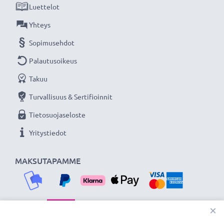
Luettelot
★ 3 vuoden takuu ★
Yhteys
Olemme vuonna 2004 perustettu kansainvälinen
Sopimusehdot
verkkokauppa, joka tarjoaa laadukkaita tuotteita, ja
Palautusoikeus
siksi tarjoamme 36 kuukauden takuun!
Takuu
Turvallisuus & Sertifioinnit
Tietosuojaseloste
Yritystiedot
MAKSUTAPAMME
×