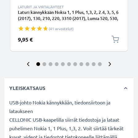
LATURIT JA VIRTALÄHTEET
Laturi kännykkään Nokia 1, 1 Plus, 1,3, 2, 2.4, 3, 5, 6
(2017), 130, 210, 220, 3310 (2017), Lumia 520, 530,
625, 630, 635, 735, 1320 - 5W, 1A / 1000mA, 1.1m
(41 arvostelut)
latausjohto, laturi
9,95 €
YLEISKATSAUS
USB-johto Nokia kännykkään, tiedonsiirtoon ja
lataukseen
CELLONIC USB-kaapelilla siirrät tiedostoja ja lataat
puhelimen Nokia 1, 1 Plus, 1,3, 2. Voit siirtää tärkeät
kuvat, videot ja tiedostot tietokoneelle liittämällä