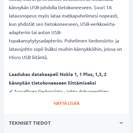
kännykän USB-johdolla tietokoneeseen. Suuri 1A
latausnopeus myös lataa matkapuhelimesi nopeasti,
kun yhdistät sen tietokoneeseen, USB-verkkovirta-
adapteriin tai auton USB-
tupakansytytysadapteriin. Puhelimen tiedonsiirto- ja
latausjohto sopii lisäksi muihin kännykköihin, joissa on
Micro USB liitäntä.
Laadukas datakaapeli Nokia 1, 1 Plus, 1,3, 2
kännykän tietokoneeseen liittämiseksi
✔ Turvallinen tiedonsiirto - johto dokumenttien,
kuvien, videoiden ja musiikin turvalliseen
NÄYTÄ LISÄÄ
tietokoneelle siirtämiseen
✔ Ohjelmistopäivitykset - suuren tietomäärän siirto
TEKNISET TIEDOT
suurella 480 MBit/s - USB 2.0 nopeudella
✔ Nopea tiedonsiirto - tiedonsiirtokaapeli uusimmalla