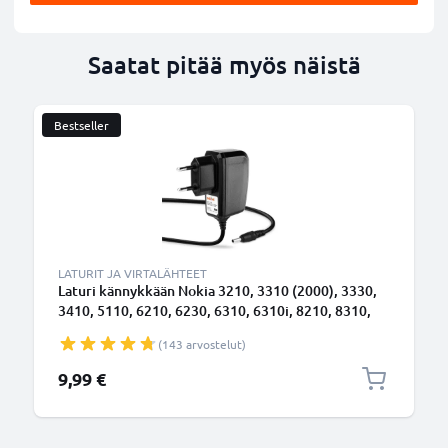
Saatat pitää myös näistä
Bestseller
B
LATURIT JA VIRTALÄHTEET
Laturi kännykkään Nokia 3210, 3310 (2000), 3330,
3410, 5110, 6210, 6230, 6310, 6310i, 8210, 8310,
8810, 8850 - 2.5W, 0.5A / 500mA, 1.4m latausjohto,
(143 arvostelut)
laturi
9,99 €