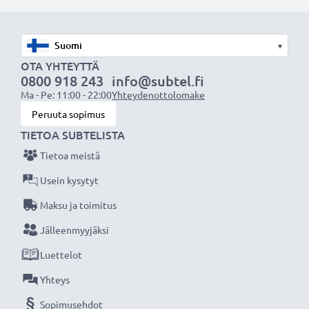
✔ LED-merkkivalo: näyttää onko laturi yhdistetty
oikein tupakansytyttimeen
▾
✔ Pienikokoinen: sopii erinomaisesti autoon
OTA YHTEYTTÄ
0800 918 243
info@subtel.fi
Tekniset tiedot:
Ma - Pe: 11:00 - 22:00
Yhteydenottolomake
Tuotemerkki
Peruuta sopimus
: subtel autolaturi
TIETOA SUBTELISTA
Tulo / Input:
12V / 24V
Liitäntä 1:
3.5mm
Tietoa meistä
Lähtöjännite / Output Volttia:
5V
Usein kysytyt
Ampeeri / Output ampeeri:
0.5A / 500mA
Maksu ja toimitus
Teho / Power Watt:
2.5W
Jälleenmyyjäksi
Kaapelin pituus:
1.5m
Luettelot
★ 3 vuoden takuu ★
Yhteys
Olemme vuonna 2004 perustettu kansainvälinen
Sopimusehdot