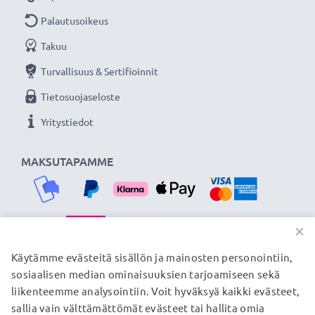
verkkokauppa, joka tarjoaa laadukkaita tuotteita, ja
Palautusoikeus
siksi tarjoamme 36 kuukauden takuun!
Takuu
Turvallisuus & Sertifioinnit
Tietosuojaseloste
Yritystiedot
MAKSUTAPAMME
×
TOIMITUSKUMPPANIMME
Käytämme evästeitä sisällön ja mainosten personointiin,
sosiaalisen median ominaisuuksien tarjoamiseen sekä
liikenteemme analysointiin. Voit hyväksyä kaikki evästeet,
sallia vain välttämättömät evästeet tai hallita omia
© subtel.fi 2026