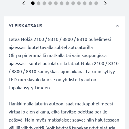
YLEISKATSAUS
Lataa Nokia 2100 / 8310 / 8800 / 8810 puhelimesi
ajaessasi luotettavalla subtel autolaturilla
Olitpa pidemmällä matkalla tai vain kaupungissa
ajaessasi, subtel autolaturilla lataat Nokia 2100 / 8310
/ 8800 / 8810 kännykkäsi ajon aikana. Laturiin syttyy
LED-merkkivalo kun se on yhdistetty auton
tupakansytyttimeen.
Hankkimalla laturin autoon, saat matkapuhelimeesi
virtaa jo ajon aikana, eikä tarvitse odottaa perille
pääsyä. Näin myös matkalaiset saavat niin halutessaan
välillä viihdykettä. Voit käyttää tupakansytytinlaturia