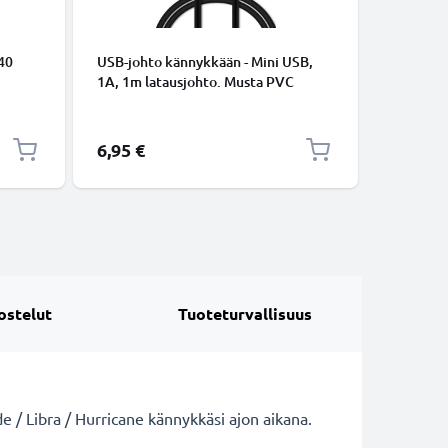
TARVIKKE
40
USB-johto kännykkään - Mini USB,
2-in-1 se
i
1A, 1m latausjohto. Musta PVC
kaukosää
Mini
datakaapeli
ulosvedet
ta PVC
kokoonta
bluetoot
Erikoishi
6,95 €
12,95 €
puhelimel
GoProlle
ostelut
Tuoteturvallisuus
de / Libra / Hurricane kännykkäsi ajon aikana.