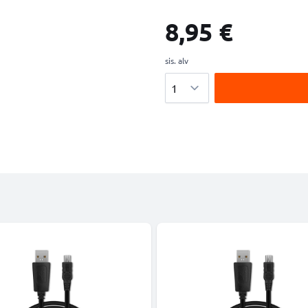
8,95 €
sis. alv
Määrä