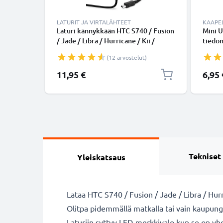
LATURIT JA VIRTALÄHTEET
KAAPEL
Laturi kännykkään HTC S740 / Fusion
Mini U
/ Jade / Libra / Hurricane / Kii /
tiedon
Polaris / Omni - 5W, 1A / 1000mA,
Musta
(12 arvostelut)
1.1m latausjohto, laturi
11,95 €
6,95 
Tekniset
Yleiskatsaus
Lataa HTC S740 / Fusion / Jade / Libra / Hurr
Olitpa pidemmällä matkalla tai vain kaupungis
Laturiin syttyy LED-merkkivalo kun se on yh