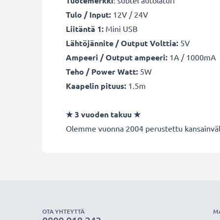
Tuotemerkki
: subtel autolaturi
Tulo / Input:
12V / 24V
Liitäntä 1:
Mini USB
Lähtöjännite / Output Volttia:
5V
Ampeeri / Output ampeeri:
1A / 1000mA
Teho / Power Watt:
5W
Kaapelin pituus:
1.5m
★ 3 vuoden takuu ★
Olemme vuonna 2004 perustettu kansainvälin
OTA YHTEYTTÄ
M