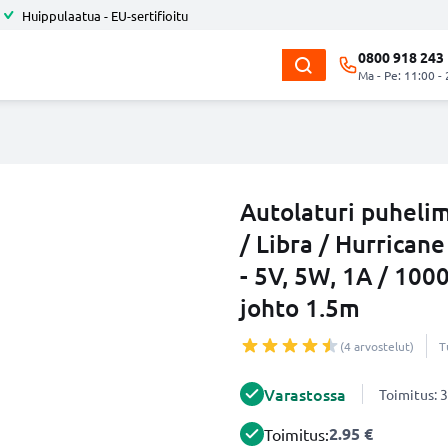
Huippulaatua - EU-sertifioitu
0800 918 243
Ma - Pe: 11:00 -
Autolaturi puheli
/ Libra / Hurricane
- 5V, 5W, 1A / 100
johto 1.5m
(4 arvostelut)
T
Varastossa
Toimitus: 3
2.95 €
Toimitus: