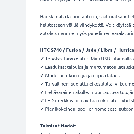
Hankkimalla laturin autoon, saat matkapuheli
halutessaan välillä viihdykettä. Voit käyttä
autolaturiamme myös puhelimen varalaturin
HTC
S740 / Fusion / Jade / Libra / Hurric
✔ Tehokas tarvikelaturi Mini USB liitännäll
✔ Laadukas: taipuisa ja murtumaton latauska
✔ Moderni teknologia ja nopea lataus
✔ Turvallinen: suojattu oikosululta, ylikuum
✔ Hellävarainen akulle: muuntautuva tulojänni
✔ LED-merkkivalo: näyttää onko laturi yhdis
✔ Pienikokoinen: sopii erinomaisesti autoon
Tekniset tiedot: