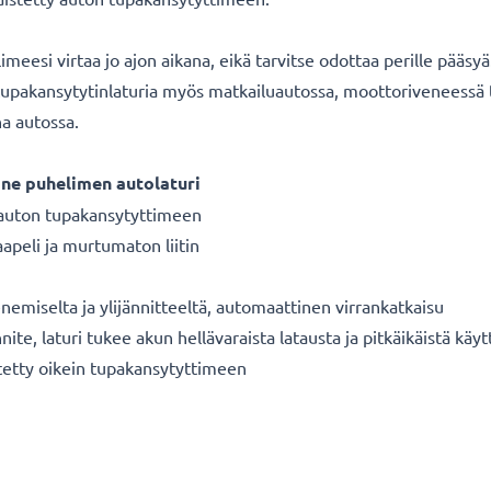
meesi virtaa jo ajon aikana, eikä tarvitse odottaa perille pääsy
ä tupakansytytinlaturia myös matkailuautossa, moottoriveneessä 
a autossa.
ane p
uhelimen autolaturi
ä auton tupakansytyttimeen
apeli ja murtumaton liitin
enemiselta ja ylijännitteeltä, automaattinen virrankatkaisu
te, laturi tukee akun hellävaraista latausta ja pitkäikäistä käyt
tetty oikein tupakansytyttimeen