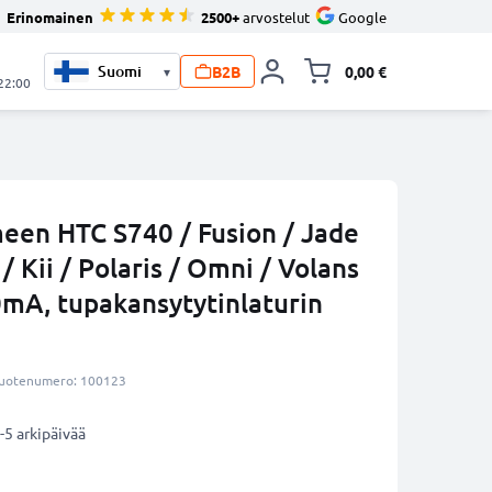
Erinomainen
2500+
arvostelut
Google
B2B
0,00 €
▾
Vaihda miniva
 22:00
meen HTC S740 / Fusion / Jade
 / Kii / Polaris / Omni / Volans
0mA, tupakansytytinlaturin
uotenumero: 100123
-5 arkipäivää