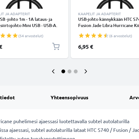
IT JA ADAPTERIT
KAAPELIT JA ADAPTERIT
SB -johto 1m - 1A lataus- ja
USB-johto kännykkään HTC S7
siirtojohto Mini USB - USB-A.
Fusion Jade Libra Hurricane Ki
 PVC USB-kaapeli
Polaris Omni Volans Prophet - 
(54 arvostelut)
(6 arvostelut)
USB, 1A, 1m latausjohto. Mus
datakaapeli
€
6,95 €
 tiedot
Yhteensopivuus
Arv
icane puhelimesi ajaessasi luotettavalla subtel autolaturilla
sa ajaessasi, subtel autolaturilla lataat HTC S740 / Fusion / Ja
distetty auton tupakansytyttimeen.