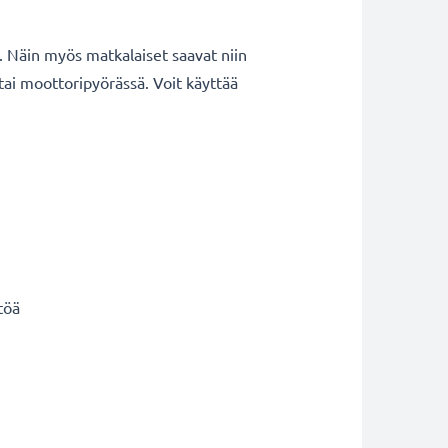
ä. Näin myös matkalaiset saavat niin
tai moottoripyörässä. Voit käyttää
töä