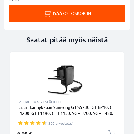
LISÄÄ OSTOSKORIIN
Saatat pitää myös näistä
LATURIT JA VIRTALÄHTEET
Laturi kännykkään Samsung GT-S5230, GT-B210, GT-
E1200, GT-E1190, GT-E1150, SGH-J700, SGH-F480,
SGH-P250 - 5W, 1A / 1000mA, 1.1m latausjohto,
(307 arvostelut)
laturi
9,95 €