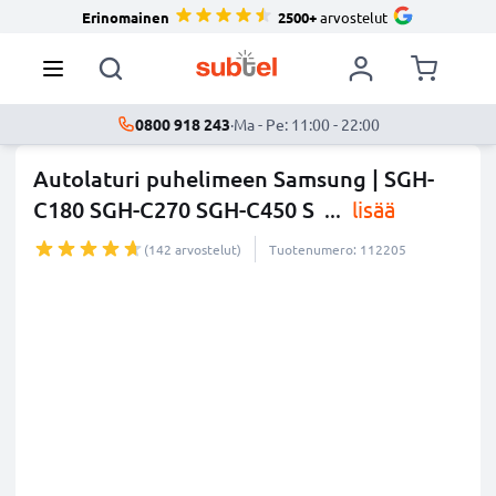
Erinomainen
2500+
arvostelut
0800 918 243
·
Ma - Pe: 11:00 - 22:00
Autolaturi puhelimeen Samsung | SGH-
C180 SGH-C270 SGH-C450 S
...
lisää
(142 arvostelut)
Tuotenumero: 112205