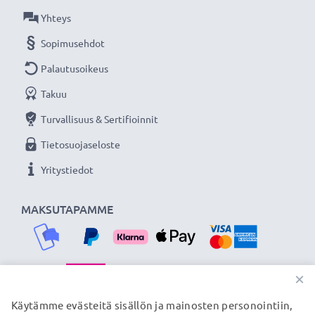
★ 3 vuoden takuu ★
Yhteys
Olemme vuonna 2004 perustettu kansainvälinen
Sopimusehdot
verkkokauppa, joka tarjoaa laadukkaita tuotteita, ja
Palautusoikeus
siksi tarjoamme 36 kuukauden takuun!
Takuu
Turvallisuus & Sertifioinnit
Tietosuojaseloste
Yritystiedot
MAKSUTAPAMME
×
TOIMITUSKUMPPANIMME
Käytämme evästeitä sisällön ja mainosten personointiin,