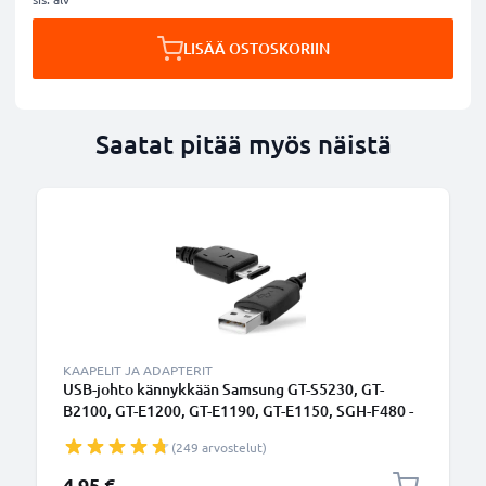
LISÄÄ OSTOSKORIIN
Saatat pitää myös näistä
KAAPELIT JA ADAPTERIT
USB-johto kännykkään Samsung GT-S5230, GT-
B2100, GT-E1200, GT-E1190, GT-E1150, SGH-F480 -
18 Pin Connector, , 1m latausjohto. Musta PVC
(249 arvostelut)
datakaapeli
4,95 €