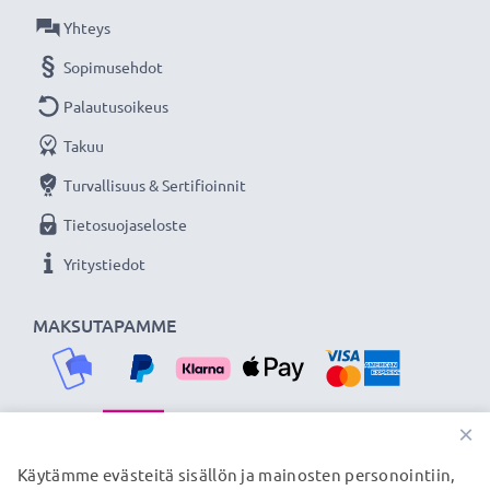
CELLONIC vaihtoakku - laatua edulliseen hintaan.
Yhteys
Sopimusehdot
★
3 vuoden takuu
★
Palautusoikeus
Olemme vuonna 2004 perustettu kansainvälinen
verkkokauppa, joka tarjoaa laadukkaita tuotteita, ja
Takuu
siksi tarjoamme 36 kuukauden takuun!
Turvallisuus & Sertifioinnit
Tietosuojaseloste
Yritystiedot
MAKSUTAPAMME
×
TOIMITUSKUMPPANIMME
Käytämme evästeitä sisällön ja mainosten personointiin,