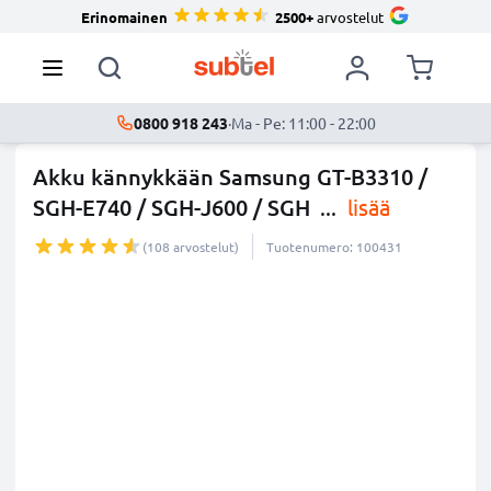
Erinomainen
2500+
arvostelut
0800 918 243
·
Ma - Pe: 11:00 - 22:00
Akku kännykkään Samsung GT-B3310 /
SGH-E740 / SGH-J600 / SGH
...
lisää
(108 arvostelut)
Tuotenumero: 100431