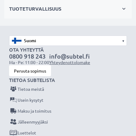
ylikuumenemiselta ja ylijännitteeltä
TUOTETURVALLISUUS
✔
Säännöllinen ja kattavasti testaus
- jokainen
kenno testataan erikseen laadun varmistamiseksi
✔
100% yhteensopiva
korvaamaan Samsung
kännykän alkuperäisen akun AB483640 (katso sivun
▾
lopusta lista kaikista tarvikeakun korvaamista
OTA YHTEYTTÄ
akkumalleista)
0800 918 243
info@subtel.fi
Ma - Pe: 11:00 - 22:00
Yhteydenottolomake
Peruuta sopimus
Tekniset tiedot:
TIETOA SUBTELISTA
Tuotemerkki
:
CELLONIC vaihtoakku
Tietoa meistä
Kapasiteetti
: 850mAh
Jännite
: 3.7V
Usein kysytyt
Teknologia
: Litiumionit
Maksu ja toimitus
Mitat
: 43.80 x 35.50 x 5.00mm
Jälleenmyyjäksi
Väri
: Musta valkoinen
Luettelot