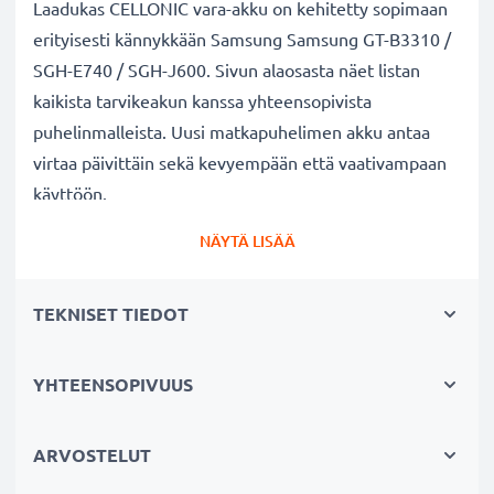
Laadukas CELLONIC vara-akku on kehitetty sopimaan
erityisesti kännykkään Samsung Samsung GT-B3310 /
SGH-E740 / SGH-J600. Sivun alaosasta näet listan
kaikista tarvikeakun kanssa yhteensopivista
puhelinmalleista. Uusi matkapuhelimen akku antaa
virtaa päivittäin sekä kevyempään että vaativampaan
käyttöön.
NÄYTÄ LISÄÄ
Samsung Samsung GT-B3310 / SGH-E740 / SGH-
J600 vaihtoakku:
TEKNISET TIEDOT
✔
Nauti virtajohdosta
riippumattomuudesta
-
tarvikeakun pitkä käyttöaika vapauttaa jatkuvalta
lataamiselta
YHTEENSOPIVUUS
✔
Pitkäikäinen
akku
täydellä teholla
- moderni
Litium-tekniikka ilman vaikutusta muistiin
ARVOSTELUT
✔
Sertifioidusti turvallinen
- suojattu oikosululta,