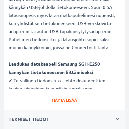
kännykän USB-johdolla tietokoneeseen. Suuri 0.5A
latausnopeus myös lataa matkapuhelimesi nopeasti,
kun yhdistät sen tietokoneeseen, USB-verkkovirta-
adapteriin tai auton USB-tupakansytytysadapteriin.
Puhelimen tiedonsiirto- ja latausjohto sopii lisäksi
muihin kännykköihin, joissa on Connector liitäntä.
Laadukas datakaapeli Samsung SGH-E250
kännykän tietokoneeseen liittämiseksi
✔ Turvallinen tiedonsiirto - johto dokumenttien,
kuvien, videoiden ja musiikin turvalliseen
tietokoneelle siirtämiseen
NÄYTÄ LISÄÄ
✔ Ohjelmistopäivitykset - suuren tietomäärän siirto
suurella 480 MBit/s - USB 2.0 nopeudella
TEKNISET TIEDOT
✔ Nopea tiedonsiirto - tiedonsiirtokaapeli uusimmalla
USB 2.0 versiolla