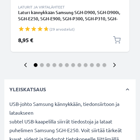
LATURIT JA VIRTALÄHTEET
Laturi kännykkään Samsung SGH-D900, SGH-D900i,
SGH-E250, SGH-E900, SGH-P300, SGH-P310, SGH-
U700, SGH-X830 - 2.5W, 0.5A / 500mA, 1.4m
(29 arvostelut)
latausjohto, laturi
8,95 €
YLEISKATSAUS
USB-johto Samsung kännykkään, tiedonsiirtoon ja
lataukseen
subtel USB-kaapelilla siirrät tiedostoja ja lataat
puhelimen Samsung SGH-E250. Voit siirtää tärkeät
kuvat, videot ja tiedostot tietokoneelle liittämällä