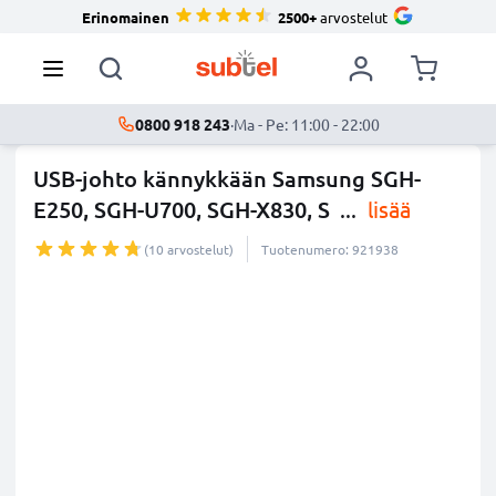
Erinomainen
2500+
arvostelut
0800 918 243
·
Ma - Pe: 11:00 - 22:00
USB-johto kännykkään Samsung SGH-
E250, SGH-U700, SGH-X830, S
...
lisää
(10 arvostelut)
Tuotenumero: 921938