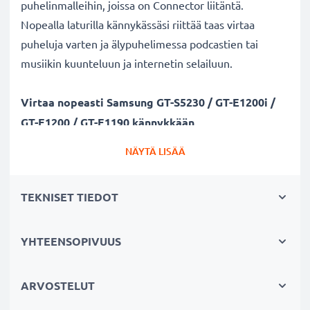
puhelinmalleihin, joissa on Connector liitäntä.
Nopealla laturilla kännykässäsi riittää taas virtaa
puheluja varten ja älypuhelimessa podcastien tai
musiikin kuunteluun ja internetin selailuun.
Virtaa nopeasti Samsung GT-S5230 / GT-E1200i /
GT-E1200 / GT-E1190 kännykkään
✔ Tehokas kännykän laturi Connector liitännällä
NÄYTÄ LISÄÄ
✔ Kestävä latausjohto - murtumaton johto ja liitin
✔ Nopea lataus - kännykän pikalaturi 1A / 1000mA
TEKNISET TIEDOT
ampeerilla ja lyhyellä latausajalla
Laturi tukee akun pitkää käyttöikää
YHTEENSOPIVUUS
✔ Hellävarainen ja turvallinen lataus - moderni
verkkovirtalaturi tukee akun pitkäikäistä käyttöä
ARVOSTELUT
✔ Turvallinen - CE ja RoHS -sertifikaatit