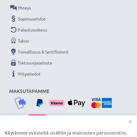
Latausjohto:
1.1m
Yhteys
Sopimusehdot
★ 3 vuoden takuu ★
Palautusoikeus
Olemme vuonna 2004 perustettu kansainvälinen
verkkokauppa, joka tarjoaa laadukkaita tuotteita, ja
Takuu
siksi tarjoamme 36 kuukauden takuun!
Turvallisuus & Sertifioinnit
Tietosuojaseloste
Yritystiedot
MAKSUTAPAMME
×
TOIMITUSKUMPPANIMME
Käytämme evästeitä sisällön ja mainosten personointiin,