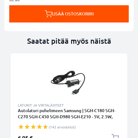
LISÄÄ OSTOSKORIIN
Saatat pitää myös näistä
LATURIT JA VIRTALÄHTEET
Autolaturi puhelimeen Samsung | SGH-C180 SGH-
C270 SGH-C450 SGH-D980 SGH-E210 - 5V, 2.5W,
0.5A / 500mA, tupakansytytinlaturin johto 1.5m
(142 arvostelut)
6,95 €