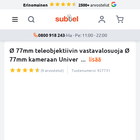
Erinomainen
2500+
arvostelut
0800 918 243
·
Ma - Pe: 11:00 - 22:00
Ø 77mm teleobjektiivin vastavalosuoja Ø
77mm kameraan Univer
...
lisää
(9 arvostelut)
Tuotenumero: 927731