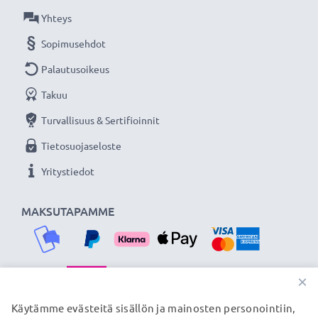
CELLONIC 3 vuoden takuulla!
Yhteys
Sopimusehdot
Palautusoikeus
Takuu
Turvallisuus & Sertifioinnit
Tietosuojaseloste
Yritystiedot
MAKSUTAPAMME
×
TOIMITUSKUMPPANIMME
Käytämme evästeitä sisällön ja mainosten personointiin,