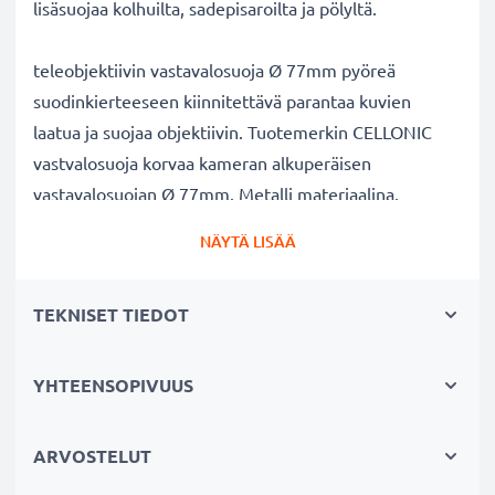
lisäsuojaa kolhuilta, sadepisaroilta ja pölyltä.
teleobjektiivin vastavalosuoja Ø 77mm pyöreä
suodinkierteeseen kiinnitettävä parantaa kuvien
laatua ja suojaa objektiivin. Tuotemerkin CELLONIC
vastvalosuoja korvaa kameran alkuperäisen
vastavalosuojan Ø 77mm. Metalli materiaalina.
NÄYTÄ LISÄÄ
teleobjektiivin vastavalosuoja Ø 77mm Ø 77mm
pyöreä suodinkierteeseen kiinnitettävä tuotemerkiltä
TEKNISET TIEDOT
CELLONIC
✔ 100% yhteensopiva Ø 77mm kameraan
✔ Lisää värien syvyyttä, kontrastia ja yksityiskohtia
YHTEENSOPIVUUS
✔ Sopii objektiiveihin: zoomobjektiivi, teleobjektiivi,
makro-objektiivi ja muotokuvaobjektiivi
ARVOSTELUT
✔ Vähentää taustavaloa, sivuvaloa ja linssiin tulevaa