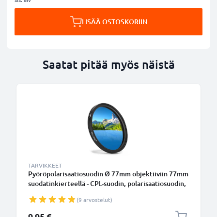
LISÄÄ OSTOSKORIIN
Saatat pitää myös näistä
TARVIKKEET
Pyöröpolarisaatiosuodin Ø 77mm objektiiviin 77mm
suodatinkierteellä - CPL-suodin, polarisaatiosuodin,
pyöröpola
(9 arvostelut)
9,95 €