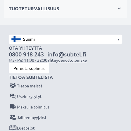
hajavaloa
TUOTETURVALLISUUS
✔ Suojaa linssiä sateelta, pölyltä sekä muilta tahroilta
ja iskuilta
✔ Vastavalosuoja muotokuva- ja teleobjektiiveille
✔ Ei sovellu super-, ultra- tai laajakulmaobjektiiveille
▾
✔ Yleinen vastavalosuoja kaikkiin objektiivin
OTA YHTEYTTÄ
suodinkierteisiin, joissa on sama halkaisija
0800 918 243
info@subtel.fi
Ma - Pe: 11:00 - 22:00
Yhteydenottolomake
Tekniset tiedot:
Peruuta sopimus
Halkaisija:
Ø 77mm
TIETOA SUBTELISTA
Materiaali:
Metalli
Tietoa meistä
Muoto:
pyöreä
Usein kysytyt
Maksu ja toimitus
Lisää yksityiskohtia, kontrastia ja väriä
Jälleenmyyjäksi
- teleobjektiivin vastavalosuoja pyöreä
suodinkierteeseen kiinnitettävä tuotemerkiltä
Luettelot