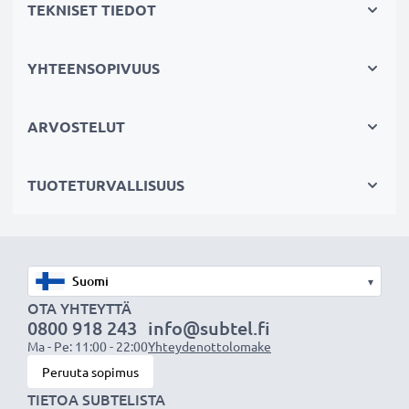
TEKNISET TIEDOT
Valmistaja: CELLONIC
Väri
: Musta
YHTEENSOPIVUUS
Materiaali
: Muovi
Järjestelmä:
bajonetti
ARVOSTELUT
TUOTETURVALLISUUS
★ 3 Vuoden Takuu ★
Olemme vuonna 2004 perustettu kansainvälinen
verkkokauppa, joka tarjoaa laadukkaita tuotteita, ja
siksi tarjoamme 36 kuukauden takuun!
▾
OTA YHTEYTTÄ
0800 918 243
info@subtel.fi
Ma - Pe: 11:00 - 22:00
Yhteydenottolomake
Peruuta sopimus
TIETOA SUBTELISTA