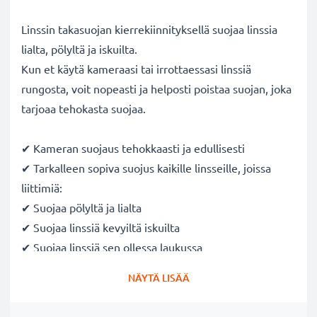
Linssin takasuojan kierrekiinnityksellä suojaa linssia
lialta, pölyltä ja iskuilta.
Kun et käytä kameraasi tai irrottaessasi linssiä
rungosta, voit nopeasti ja helposti poistaa suojan, joka
tarjoaa tehokasta suojaa.
✔ Kameran suojaus tehokkaasti ja edullisesti
✔ Tarkalleen sopiva suojus kaikille linsseille, joissa
liittimiä:
✔ Suojaa pölyltä ja lialta
✔ Suojaa linssiä kevyiltä iskuilta
✔ Suojaa linssiä sen ollessa laukussa
✔ Tehokas pölysuojaus, kun linssi ei ole jatkuvassa
NÄYTÄ LISÄÄ
käytössä
✔ Kameran runkosuoja on helppo kiinnittää ja irrottaa