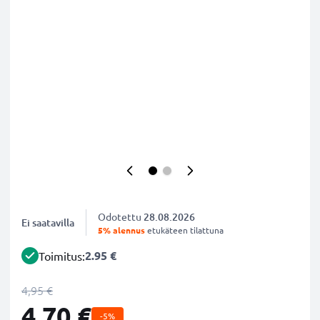
Odotettu
28.08.2026
Ei saatavilla
5% alennus
etukäteen tilattuna
2.95 €
Toimitus:
4,95 €
4,70 €
-5%