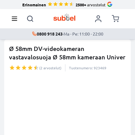
Erinomainen
2500+
arvostelut
0800 918 243
·
Ma - Pe: 11:00 - 22:00
Ø 58mm DV-videokameran
vastavalosuoja Ø 58mm kameraan Univer
...
lisää
(2 arvostelut)
Tuotenumero: 923469