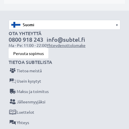
ja iskuilta
✔ Vastavalosuoja muotokuva- ja teleobjektiiveille
✔ Ei sovellu super-, ultra- tai laajakulmaobjektiiveille
▾
✔ Yleinen vastavalosuoja kaikkiin objektiivin
OTA YHTEYTTÄ
suodinkierteisiin, joissa on sama halkaisija
0800 918 243
info@subtel.fi
Ma - Pe: 11:00 - 22:00
Yhteydenottolomake
Tekniset tiedot:
Peruuta sopimus
Halkaisija:
Ø 58mm
TIETOA SUBTELISTA
Materiaali:
Muovi
Tietoa meistä
Muoto:
kulmikas
Usein kysytyt
Maksu ja toimitus
Lisää yksityiskohtia, kontrastia ja väriä - DV-
Jälleenmyyjäksi
videokameran vastavalosuoja kulmikas
suodinkierteeseen kiinnitettävä tuotemerkiltä
Luettelot
CELLONIC 3 vuoden takuulla!
Yhteys