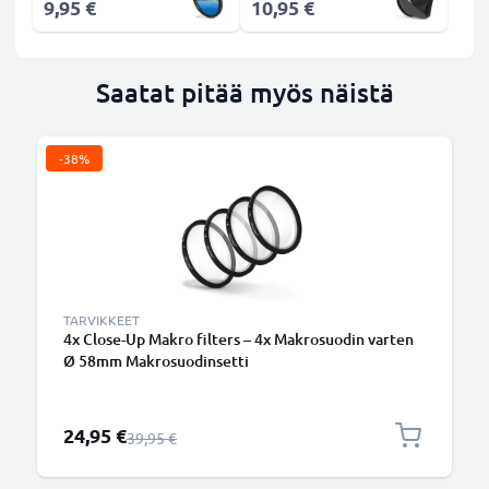
9,95 €
10,95 €
Saatat pitää myös näistä
-38%
TARVIKKEET
4x Close-Up Makro filters – 4x Makrosuodin varten
Ø 58mm Makrosuodinsetti
Erikoishinta
24,95 €
Normaali hinta
39,95 €