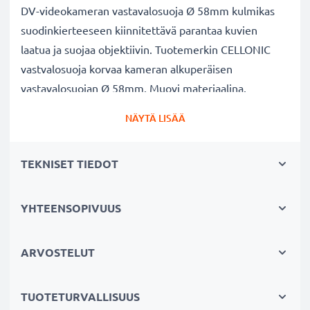
DV-videokameran vastavalosuoja Ø 58mm kulmikas
suodinkierteeseen kiinnitettävä parantaa kuvien
laatua ja suojaa objektiivin. Tuotemerkin CELLONIC
vastvalosuoja korvaa kameran alkuperäisen
vastavalosuojan Ø 58mm. Muovi materiaalina.
NÄYTÄ LISÄÄ
DV-videokameran vastavalosuoja Ø 58mm Ø 58mm
kulmikas suodinkierteeseen kiinnitettävä
TEKNISET TIEDOT
tuotemerkiltä CELLONIC
✔ 100% yhteensopiva Ø 58mm kameraan
✔ Lisää värien syvyyttä, kontrastia ja yksityiskohtia
YHTEENSOPIVUUS
✔ Sopii objektiiveihin: zoomobjektiivi, teleobjektiivi,
makro-objektiivi ja muotokuvaobjektiivi
ARVOSTELUT
✔ Vähentää taustavaloa, sivuvaloa ja linssiin tulevaa
hajavaloa
TUOTETURVALLISUUS
✔ Suojaa linssiä sateelta, pölyltä sekä muilta tahroilta