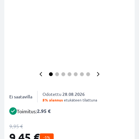
Odotettu
28.08.2026
Ei saatavilla
5% alennus
etukäteen tilattuna
2.95 €
Toimitus:
9,95 €
9,45 €
-5%