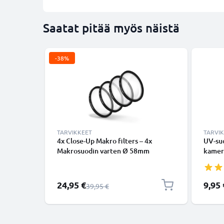
Saatat pitää myös näistä
-38%
TARVIKKEET
TARVI
4x Close-Up Makro filters – 4x
UV-suo
Makrosuodin varten Ø 58mm
kamero
Makrosuodinsetti
aurink
Erikoishinta
24,95 €
9,95 
Normaali hinta
39,95 €