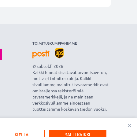
TOIMITUSKUMPPANIMME
© subtel.fi 2026
Kaikki hinnat sisältävät arvonlisäveron,
mutta ei toimituskuluja. Kaikki
sivuillamme mainitut tavaramerkit ovat
omistajiensa rekisteröimiä
tavaramerkkejä, ja ne mainitaan
verkkosivuillamme ainoastaan
tuotteitamme koskevan tiedon vuoksi.
×
KIELLÄ
SALLI KAIKKI