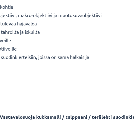
skohtia
bjektiivi, makro-objektiivi ja muotokuvaobjektiivi
 tulevaa hajavaloa
tahroilta ja iskuilta
veille
tiiveille
suodinkierteisiin, joissa on sama halkaisija
 - Vastavalosuoja kukkamalli / tulppaani / terälehti suodink