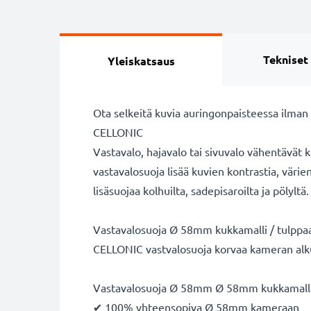
Tekniset
Yleiskatsaus
Ota selkeitä kuvia auringonpaisteessa ilman 
CELLONIC
Vastavalo, hajavalo tai sivuvalo vähentävät k
vastavalosuoja lisää kuvien kontrastia, värie
lisäsuojaa kolhuilta, sadepisaroilta ja pölyltä.
Vastavalosuoja Ø 58mm kukkamalli / tulppaani
CELLONIC vastvalosuoja korvaa kameran alk
Vastavalosuoja Ø 58mm Ø 58mm kukkamalli / 
✔ 100% yhteensopiva Ø 58mm kameraan