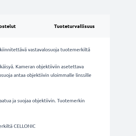
ostelut
Tuoteturvallisuus
 kiinnitettävä vastavalosuoja tuotemerkiltä
äikäisyä. Kameran objektiiviin asetettava
suoja antaa objektiivin uloimmalle linssille
aatua ja suojaa objektiivin. Tuotemerkin
erkiltä CELLONIC