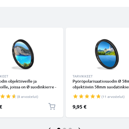
KKEET
TARVIKKEET
din objektiiveille ja
Pyöröpolarisaatiosuodin Ø 5
ille, joissa on Ø suodinkierre -
objektiiviin 58mm suodatinkie
osuodin, kirkas suodin
- CPL-suodin, polarisaatiosuodi
(8 arvostelut)
(11 arvostelut)
pyöröpola
€
9,95 €