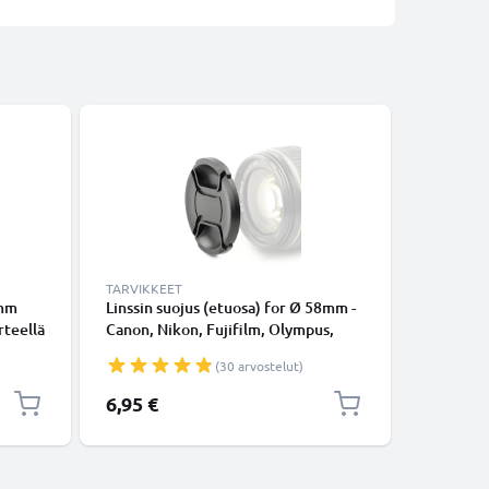
TARVIKKEET
TARVIKKE
8mm
Linssin suojus (etuosa) for Ø 58mm -
Pyöröpol
rteellä
Canon, Nikon, Fujifilm, Olympus,
100 Cano
n,
Sony, Panasonic, Pentax, Snap On:
55-250 C
(30 arvostelut)
Inside handle / Central Pinch Suojus
objektii
Kansi
- CPL-suo
6,95 €
9,95 €
pyöröpol