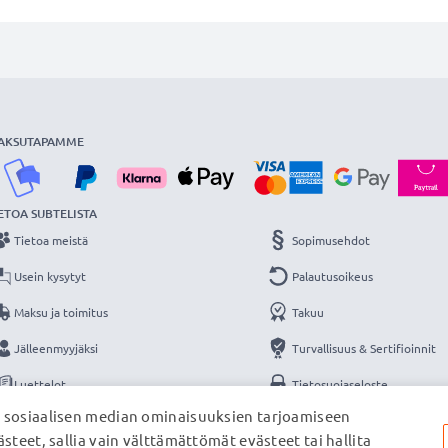
AKSUTAPAMME
ETOA SUBTELISTA
Tietoa meistä
Sopimusehdot
Usein kysytyt
Palautusoikeus
Maksu ja toimitus
Takuu
Jälleenmyyjäksi
Turvallisuus & Sertifioinnit
Luettelot
Tietosuojaseloste
, sosiaalisen median ominaisuuksien tarjoamiseen
Yhteys
Yritystiedot
steet, sallia vain välttämättömät evästeet tai hallita