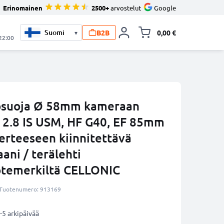
Erinomainen
2500+
arvostelut
Google
B2B
0,00 €
▾
Vaihda miniva
 22:00
osuoja Ø 58mm kameraan
 2.8 IS USM, HF G40, EF 85mm
erteeseen kiinnitettävä
ani / terälehti
otemerkiltä CELLONIC
Tuotenumero: 913169
-5 arkipäivää