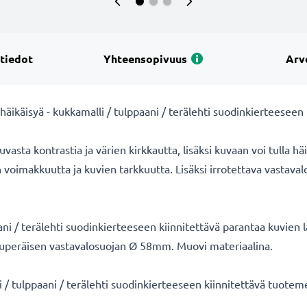
 tiedot
Yhteensopivuus
Arv
häikäisyä - kukkamalli / tulppaani / terälehti suodinkierteeseen
uvasta kontrastia ja värien kirkkautta, lisäksi kuvaan voi tulla h
n voimakkuutta ja kuvien tarkkuutta. Lisäksi irrotettava vastavalo
 / terälehti suodinkierteeseen kiinnitettävä parantaa kuvien l
uperäisen vastavalosuojan Ø 58mm. Muovi materiaalina.
tulppaani / terälehti suodinkierteeseen kiinnitettävä tuotem