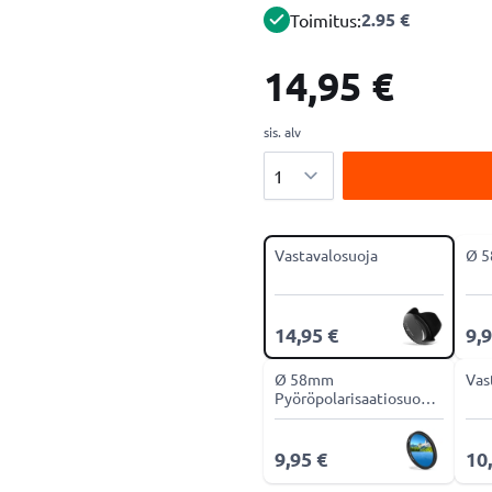
2.95 €
Toimitus:
14,95 €
sis. alv
Määrä
Vastavalosuoja
Ø 5
14,95 €
9,9
Ø 58mm
Vas
Pyöröpolarisaatiosuodin
CPL-suodin
9,95 €
10