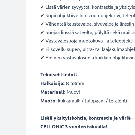
✔ Lisää värien syvyyttä, kontrastia ja yksityi
✔ Sopii objektiiveihin: zoomobjektiivi, teleo
✔ Vähentää taustavaloa, sivuvaloa ja linssiin
✔ Suojaa linssiä sateelta, pölyltä sekä muilta 
✔ Vastavalosuoja muotokuva- ja teleobjektii
✔ Ei sovellu super-, ultra- tai laajakulmaobjek
✔ Yleinen vastavalosuoja kaikkiin objektiivin 
Tekniset tiedot:
Halkaisija:
Ø 58mm
Materiaali:
Muovi
Muoto:
kukkamalli / tulppaani / terälehti
Lisää yksityiskohtia, kontrastia ja väriä
CELLONIC 3 vuoden takuulla!