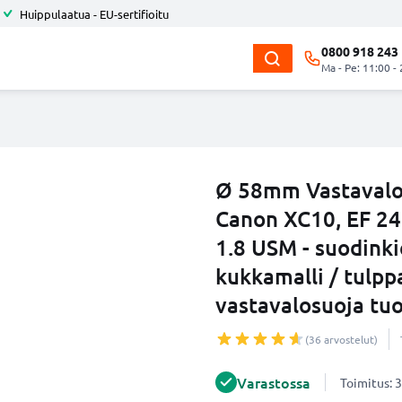
Huippulaatua - EU-sertifioitu
0800 918 243
Ma - Pe: 11:00 -
Ø 58mm Vastaval
Canon XC10, EF 24
1.8 USM - suodinki
kukkamalli / tulppa
vastavalosuoja tu
(36 arvostelut)
Varastossa
Toimitus: 3