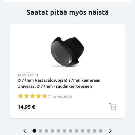
Saatat pitää myös näistä
TARVIKKEET
Ø 77mm Vastavalosuoja Ø 77mm kameraan
Universal Ø 77mm - suodinkierteeseen
kiinnitettävä kukkamalli / tulppaani / terälehti
(11 arvostelut)
vastavalosuoja tuotemerkiltä CELLONIC
14,95 €