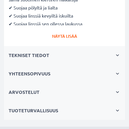
✔ Suojaa pölyltä ja lialta
✔ Suojaa linssiä kevyiltä iskuilta
✔ Suojaa linssiä sen ollessa laukussa
✔ Tehokas pölysuojaus, kun linssi ei ole jatkuvassa
NÄYTÄ LISÄÄ
käytössä
✔ Nopea ja helppo kiinnittää ja irrottaa
TEKNISET TIEDOT
kiinnityssovittimella ja sisäkahvalla
Valmistaja: CELLONIC
YHTEENSOPIVUUS
Väri
: Musta
Materiaali
: Muovi
ARVOSTELUT
Halkaisija
: 77mm
Järjestelmä:
Snap On: Inside handle / Central Pinch
TUOTETURVALLISUUS