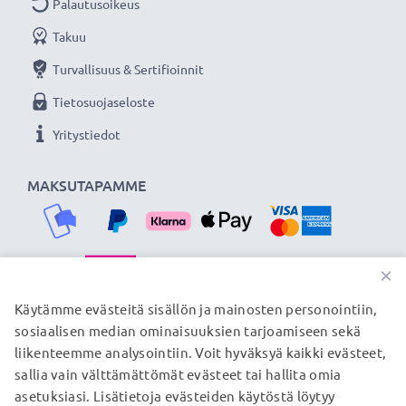
Palautusoikeus
Takuu
Turvallisuus & Sertifioinnit
Tietosuojaseloste
Yritystiedot
MAKSUTAPAMME
×
TOIMITUSKUMPPANIMME
Käytämme evästeitä sisällön ja mainosten personointiin,
sosiaalisen median ominaisuuksien tarjoamiseen sekä
liikenteemme analysointiin. Voit hyväksyä kaikki evästeet,
sallia vain välttämättömät evästeet tai hallita omia
© subtel.fi 2026
asetuksiasi. Lisätietoja evästeiden käytöstä löytyy
Kaikki hinnat sisältävät arvonlisäveron, mutta ei