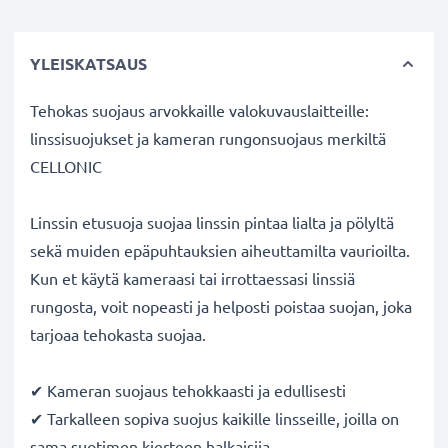
YLEISKATSAUS
Tehokas suojaus arvokkaille valokuvauslaitteille:
linssisuojukset ja kameran rungonsuojaus merkiltä
CELLONIC
Linssin etusuoja suojaa linssin pintaa lialta ja pölyltä
sekä muiden epäpuhtauksien aiheuttamilta vaurioilta.
Kun et käytä kameraasi tai irrottaessasi linssiä
rungosta, voit nopeasti ja helposti poistaa suojan, joka
tarjoaa tehokasta suojaa.
✔ Kameran suojaus tehokkaasti ja edullisesti
✔ Tarkalleen sopiva suojus kaikille linsseille, joilla on
sama suotimen kierteen halkaisija