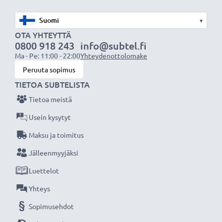
★ 3 Vuoden Takuu ★
Olemme vuonna 2004 perustettu kansainvälinen
▾
verkkokauppa, joka tarjoaa laadukkaita tuotteita, ja
OTA YHTEYTTÄ
siksi tarjoamme 36 kuukauden takuun!
0800 918 243
info@subtel.fi
Ma - Pe: 11:00 - 22:00
Yhteydenottolomake
Peruuta sopimus
TIETOA SUBTELISTA
Tietoa meistä
Usein kysytyt
Maksu ja toimitus
Jälleenmyyjäksi
Luettelot
Yhteys
Sopimusehdot