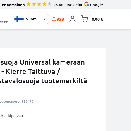
Erinomainen
2500+
arvostelut
Google
B2B
0,00 €
▾
Vaihda miniva
 22:00
suoja Universal kameraan
 Kierre Taittuva /
tavalosuoja tuotemerkiltä
uotenumero: 923473
-5 arkipäivää