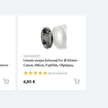
TARVIKKEET
TARVIKKE
Linssin suojus (etuosa) for Ø 62mm -
UV-suodin
ierre -
Canon, Nikon, Fujifilm, Olympus,
kameroill
Sony, Panasonic, Pentax, Snap On:
aurinkos
(28 arvostelut)
Inside handle / Central Pinch Suojus
Kansi
6,95 €
9,95 €