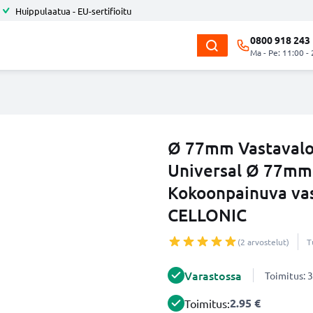
Huippulaatua - EU-sertifioitu
0800 918 243
Ma - Pe: 11:00 -
Ø 77mm Vastavalo
Universal Ø 77mm -
Kokoonpainuva vas
CELLONIC
(2 arvostelut)
T
Varastossa
Toimitus: 3
2.95 €
Toimitus: