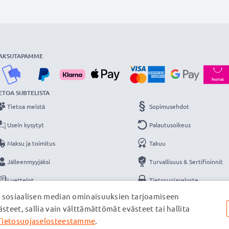
AKSUTAPAMME
ETOA SUBTELISTA
Tietoa meistä
Sopimusehdot
Usein kysytyt
Palautusoikeus
Maksu ja toimitus
Takuu
Jälleenmyyjäksi
Turvallisuus & Sertifioinnit
Luettelot
Tietosuojaseloste
, sosiaalisen median ominaisuuksien tarjoamiseen
Yhteys
Yritystiedot
steet, sallia vain välttämättömät evästeet tai hallita
Tietosuojaselosteestamme
.