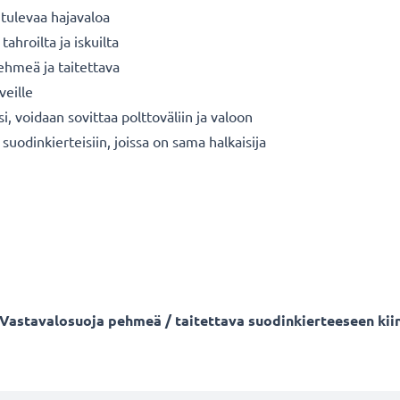
 tulevaa hajavaloa
tahroilta ja iskuilta
ehmeä ja taitettava
veille
 voidaan sovittaa polttoväliin ja valoon
suodinkierteisiin, joissa on sama halkaisija
ä - Vastavalosuoja pehmeä / taitettava suodinkierteeseen k