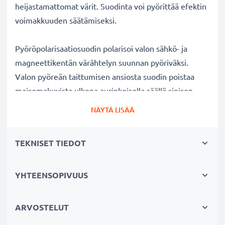
heijastamattomat värit. Suodinta voi pyörittää efektin
voimakkuuden säätämiseksi.
Pyöröpolarisaatiosuodin polarisoi valon sähkö- ja
magneettikentän värähtelyn suunnan pyöriväksi.
Valon pyöreän taittumisen ansiosta suodin poistaa
maisemakuvista ulkona aurinkoisella säällä sinisen
usvan. Lisäksi polarisaatiosuotimella voi kuvata
NÄYTÄ LISÄÄ
ikkunan, lasin tai veden pinnan läpi ilman kuvaan
tulevia valon heijastuksia veden tai lasin pinnalla.
TEKNISET TIEDOT
Kirkkaat värit ja selkeys ilman heijastuksia
YHTEENSOPIVUUS
✔ Poistaa heijastukset ei-metallisilta pinnoilta (esim.
syksyn lehdet, vesi, lakatut pinnat)
✔ Lisää värikylläisyyttä ja kontrastia ja tuo esiin
ARVOSTELUT
selkeät, voimakkaat värit