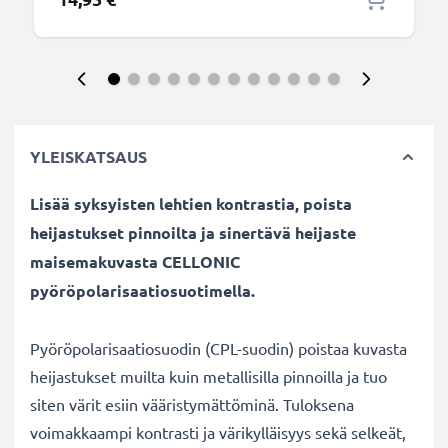
YLEISKATSAUS
Lisää syksyisten lehtien kontrastia, poista
heijastukset pinnoilta ja sinertävä heijaste
maisemakuvasta CELLONIC
pyöröpolarisaatiosuotimella.
Pyöröpolarisaatiosuodin (CPL-suodin) poistaa kuvasta
heijastukset muilta kuin metallisilla pinnoilla ja tuo
siten värit esiin vääristymättöminä. Tuloksena
voimakkaampi kontrasti ja värikylläisyys sekä selkeät,