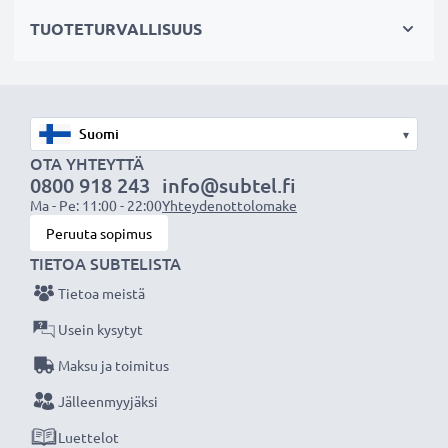
✔ Mahdollistaa valokuvaamisen heijastavien pintojen
TUOTETURVALLISUUS
läpi: vedenpinta, ikkunalasi, auton tuulilasi
Maisemakuvaukseen
✔ Tekee sateenkaaren värit näkyvämmiksi
▾
✔ Saa taivaan näyttämään sinisemmältä ja pilvet
OTA YHTEYTTÄ
0800 918 243
info@subtel.fi
valkoisemmilta
Ma - Pe: 11:00 - 22:00
Yhteydenottolomake
✔ Vähentää sinistä usvaa maisemakuvissa ja
Peruuta sopimus
teleobjektiivilla kuvattaessa
TIETOA SUBTELISTA
Tietoa meistä
Laadukas, moninkertaisesti pinnoitettu lasi ja
säädettävä polarisaatio
Usein kysytyt
✔ Värineutraali lasi heijastamattomalla pinnoitteella
Maksu ja toimitus
✔ Säädettävä: suodinta voidaan kääntää/säätää
Jälleenmyyjäksi
halutun valon taittumisen saamiseksi
Luettelot