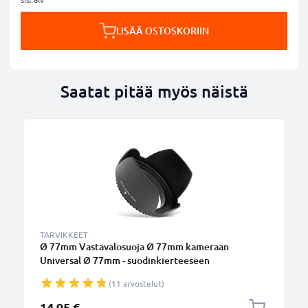
LISÄÄ OSTOSKORIIN
Saatat pitää myös näistä
TARVIKKEET
Ø 77mm Vastavalosuoja Ø 77mm kameraan
Universal Ø 77mm - suodinkierteeseen
kiinnitettävä kukkamalli / tulppaani / terälehti
(11 arvostelut)
vastavalosuoja tuotemerkiltä CELLONIC
14,95 €