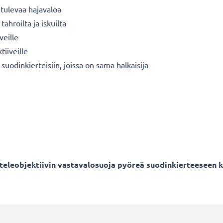
 tulevaa hajavaloa
tahroilta ja iskuilta
veille
tiiveille
suodinkierteisiin, joissa on sama halkaisija
ä - teleobjektiivin vastavalosuoja pyöreä suodinkierteeseen