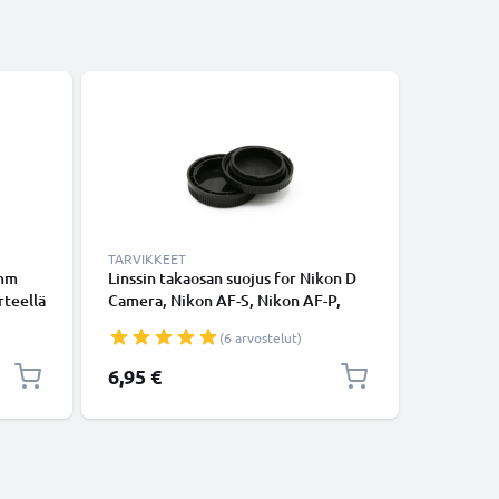
TARVIKKEET
TARVIKKE
7mm
Linssin takaosan suojus for Nikon D
Kotelosuo
rteellä
Camera, Nikon AF-S, Nikon AF-P,
Suojus, 
n,
Bajonettikiinnitys Suojus, Kansi
(6 arvostelut)
Nikon F Mount (AF-S, AF-P, AI)
6,95 €
6,95 €