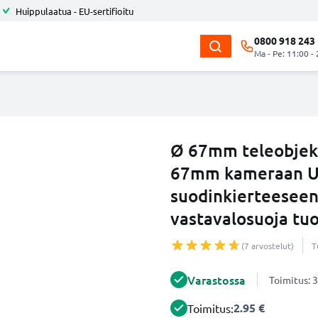
Huippulaatua - EU-sertifioitu
0800 918 243
Ma - Pe: 11:00 -
Ø 67mm teleobjekt
67mm kameraan Un
suodinkierteeseen
vastavalosuoja tu
(7 arvostelut)
T
Varastossa
Toimitus: 3
2.95 €
Toimitus: