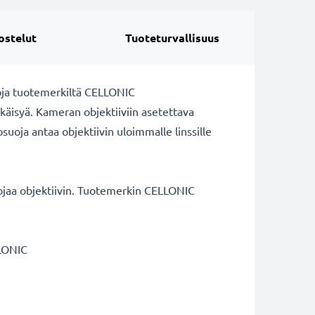
ostelut
Tuoteturvallisuus
uoja tuotemerkiltä CELLONIC
äikäisyä. Kameran objektiiviin asetettava
suoja antaa objektiivin uloimmalle linssille
uojaa objektiivin. Tuotemerkin CELLONIC
LLONIC