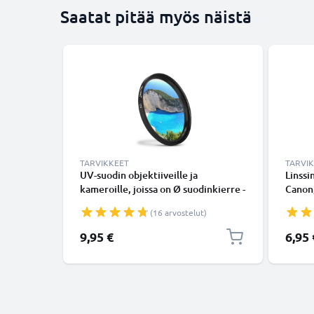
Saatat pitää myös näistä
TARVIKKEET
TARVI
UV-suodin objektiiveille ja
Linssi
kameroille, joissa on Ø suodinkierre -
Canon,
aurinkosuodin, kirkas suodin
Sony, 
(16 arvostelut)
Inside
Kansi
9,95 €
6,95 