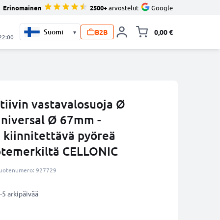
Erinomainen
2500+
arvostelut
Google
B2B
0,00 €
▾
Vaihda miniva
 22:00
iivin vastavalosuoja Ø
iversal Ø 67mm -
 kiinnitettävä pyöreä
otemerkiltä CELLONIC
uotenumero: 927729
-5 arkipäivää