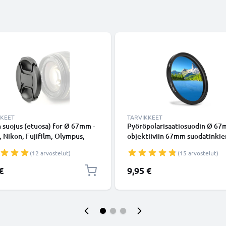
KKEET
TARVIKKEET
n suojus (etuosa) for Ø 67mm -
Pyöröpolarisaatiosuodin Ø 6
 Nikon, Fujifilm, Olympus,
objektiiviin 67mm suodatinkie
Panasonic, Pentax, Snap On:
- CPL-suodin, polarisaatiosuodi
(12 arvostelut)
(15 arvostelut)
 handle / Central Pinch Suojus
pyöröpola
€
9,95 €