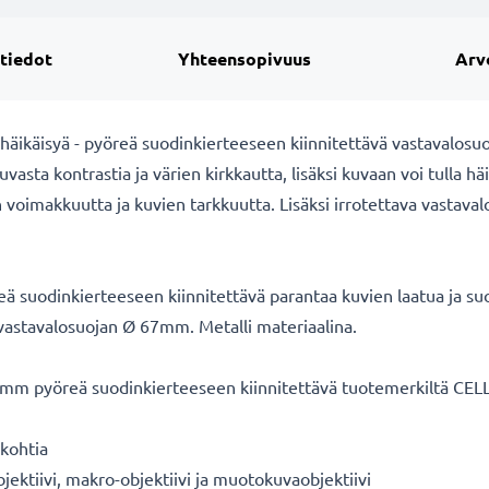
 tiedot
Yhteensopivuus
Arv
 häikäisyä - pyöreä suodinkierteeseen kiinnitettävä vastavalos
uvasta kontrastia ja värien kirkkautta, lisäksi kuvaan voi tulla h
n voimakkuutta ja kuvien tarkkuutta. Lisäksi irrotettava vastavalo
ä suodinkierteeseen kiinnitettävä parantaa kuvien laatua ja s
vastavalosuojan Ø 67mm. Metalli materiaalina.
7mm pyöreä suodinkierteeseen kiinnitettävä tuotemerkiltä CE
skohtia
bjektiivi, makro-objektiivi ja muotokuvaobjektiivi