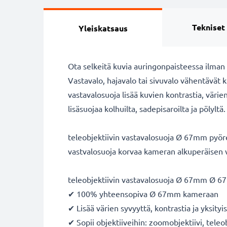
Tekniset
Yleiskatsaus
Ota selkeitä kuvia auringonpaisteessa ilman
Vastavalo, hajavalo tai sivuvalo vähentävät k
vastavalosuoja lisää kuvien kontrastia, värie
lisäsuojaa kolhuilta, sadepisaroilta ja pölyltä.
teleobjektiivin vastavalosuoja Ø 67mm pyöre
vastvalosuoja korvaa kameran alkuperäisen 
teleobjektiivin vastavalosuoja Ø 67mm Ø 6
✔ 100% yhteensopiva Ø 67mm kameraan
✔ Lisää värien syvyyttä, kontrastia ja yksityi
✔ Sopii objektiiveihin: zoomobjektiivi, teleo