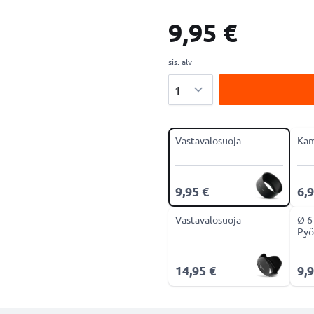
9,95 €
sis. alv
Määrä
Vastavalosuoja
Kam
9,95 €
6,9
Vastavalosuoja
Ø 
Pyö
CPL
14,95 €
9,9