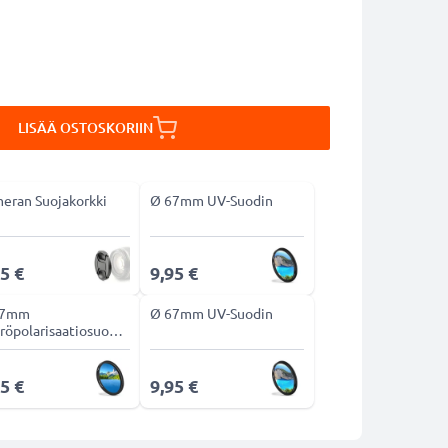
LISÄÄ OSTOSKORIIN
eran Suojakorkki
Ø 67mm UV-Suodin
5 €
9,95 €
67mm
Ø 67mm UV-Suodin
röpolarisaatiosuodin
-suodin
5 €
9,95 €