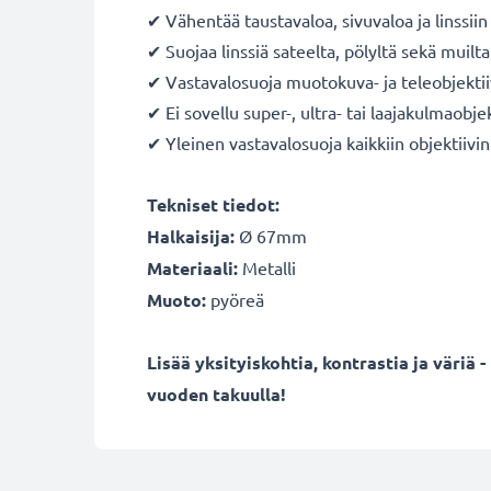
✔ Vähentää taustavaloa, sivuvaloa ja linssiin
✔ Suojaa linssiä sateelta, pölyltä sekä muilta 
✔ Vastavalosuoja muotokuva- ja teleobjektii
✔ Ei sovellu super-, ultra- tai laajakulmaobjek
✔ Yleinen vastavalosuoja kaikkiin objektiivin 
Tekniset tiedot:
Halkaisija:
Ø 67mm
Materiaali:
Metalli
Muoto:
pyöreä
Lisää yksityiskohtia, kontrastia ja väri
vuoden takuulla!