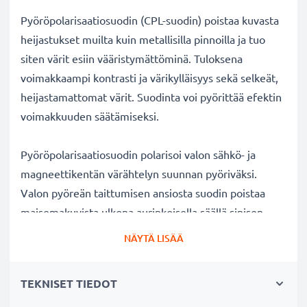
Pyöröpolarisaatiosuodin (CPL-suodin) poistaa kuvasta
heijastukset muilta kuin metallisilla pinnoilla ja tuo
siten värit esiin vääristymättöminä. Tuloksena
voimakkaampi kontrasti ja värikylläisyys sekä selkeät,
heijastamattomat värit. Suodinta voi pyörittää efektin
voimakkuuden säätämiseksi.
Pyöröpolarisaatiosuodin polarisoi valon sähkö- ja
magneettikentän värähtelyn suunnan pyöriväksi.
Valon pyöreän taittumisen ansiosta suodin poistaa
maisemakuvista ulkona aurinkoisella säällä sinisen
usvan. Lisäksi polarisaatiosuotimella voi kuvata
NÄYTÄ LISÄÄ
ikkunan, lasin tai veden pinnan läpi ilman kuvaan
tulevia valon heijastuksia veden tai lasin pinnalla.
TEKNISET TIEDOT