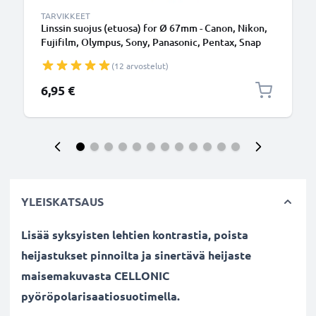
TARVIKKEET
Linssin suojus (etuosa) for Ø 67mm - Canon, Nikon,
Fujifilm, Olympus, Sony, Panasonic, Pentax, Snap
On: Inside handle / Central Pinch Suojus Kansi
(12 arvostelut)
6,95 €
YLEISKATSAUS
Lisää syksyisten lehtien kontrastia, poista
heijastukset pinnoilta ja sinertävä heijaste
maisemakuvasta CELLONIC
pyöröpolarisaatiosuotimella.