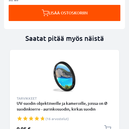
LISÄÄ OSTOSKORIIN
Saatat pitää myös näistä
TARVIKKEET
UV-suodin objektiiveille ja kameroille, joissa on Ø
suodinkierre - aurinkosuodin, kirkas suodin
(16 arvostelut)
9,95 €