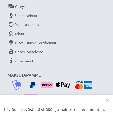
Yhteys
Lisää yksityiskohtia, kontrastia ja väriä
Sopimusehdot
- Vastavalosuoja pyöreä bajonetti tuotemerkiltä
CELLONIC 3 vuoden takuulla!
Palautusoikeus
Takuu
Turvallisuus & Sertifioinnit
Tietosuojaseloste
Yritystiedot
MAKSUTAPAMME
×
TOIMITUSKUMPPANIMME
Käytämme evästeitä sisällön ja mainosten personointiin,