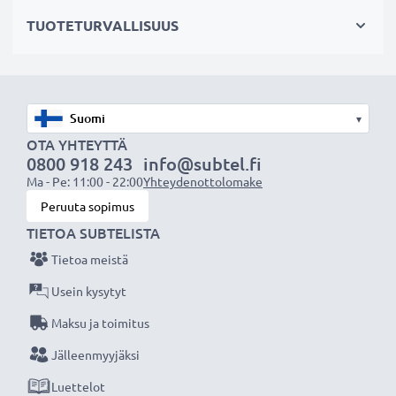
✔ Suojaa linssiä sateelta, pölyltä sekä muilta tahroilta
TUOTETURVALLISUUS
ja iskuilta
✔ Tämä vastavalosuoja vastaa alkuperäistä
vastavalosuojaa
✔ Vastavalosuoja muotokuva- ja teleobjektiiveille
▾
✔ Voidaan yhdistää linssisuojukseen, objektiivin
OTA YHTEYTTÄ
suojukseen tai suotimiin
0800 918 243
info@subtel.fi
✔ Voidaan säilyttää objektiivin ympärille käännettynä
Ma - Pe: 11:00 - 22:00
Yhteydenottolomake
✔ Muotoiltu bajonetti-vastavalosuoja
Peruuta sopimus
bajonettikiinnityksellä, sopii vain tiettyihin
TIETOA SUBTELISTA
objektiiveihin
Tietoa meistä
✔ Ei sovellu super-, ultra- tai laajakulmaobjektiiveille
Usein kysytyt
Maksu ja toimitus
Tekniset tiedot:
Materiaali:
Muovi
Jälleenmyyjäksi
Muoto:
pyöreä
Luettelot