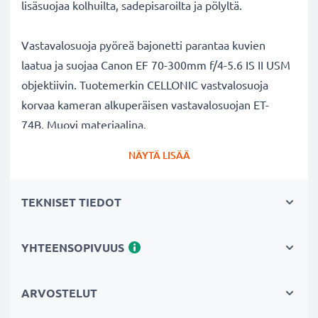
lisäsuojaa kolhuilta, sadepisaroilta ja pölyltä.
Vastavalosuoja pyöreä bajonetti parantaa kuvien
laatua ja suojaa Canon EF 70-300mm f/4-5.6 IS II USM
objektiivin. Tuotemerkin CELLONIC vastvalosuoja
korvaa kameran alkuperäisen vastavalosuojan ET-
74B. Muovi materiaalina.
NÄYTÄ LISÄÄ
Vastavalosuoja ET-74B pyöreä bajonetti tuotemerkiltä
CELLONIC
TEKNISET TIEDOT
✔ 100% yhteensopiva Canon kameraan
✔ Lisää värien syvyyttä, kontrastia ja yksityiskohtia
✔ Sopii objektiiveihin: zoomobjektiivi, teleobjektiivi,
YHTEENSOPIVUUS
makro-objektiivi ja muotokuvaobjektiivi
✔ Vähentää taustavaloa, sivuvaloa ja linssiin tulevaa
ARVOSTELUT
hajavaloa