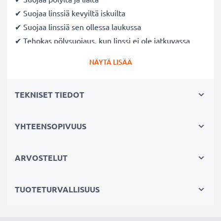
✔ Suojaa linssiä kevyiltä iskuilta
✔ Suojaa linssiä sen ollessa laukussa
✔ Tehokas pölysuojaus, kun linssi ei ole jatkuvassa
käytössä
NÄYTÄ LISÄÄ
✔ Nopea ja helppo kiinnittää ja irrottaa
kiinnityssovittimella ja sisäkahvalla
TEKNISET TIEDOT
Valmistaja: CELLONIC
Väri
: Musta
YHTEENSOPIVUUS
Materiaali
: Muovi
Halkaisija
: 67mm
ARVOSTELUT
Järjestelmä:
Snap On: Inside handle / Central Pinch
TUOTETURVALLISUUS
★ 3 Vuoden Takuu ★