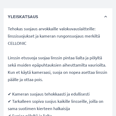
YLEISKATSAUS
Tehokas suojaus arvokkaille valokuvauslaitteille:
linssisuojukset ja kameran rungonsuojaus merkiltä
CELLONIC
Linssin etusuoja suojaa linssin pintaa lialta ja pölyltä
sekä muiden epäpuhtauksien aiheuttamilta vaurioilta.
Kun et käytä kameraasi, suoja on nopea asettaa linssin
päälle ja ottaa pois.
✔ Kameran suojaus tehokkaasti ja edullisesti
✔ Tarkalleen sopiva suojus kaikille linsseille, joilla on
sama suotimen kierteen halkaisija
✔ Suojaa pölyltä ja lialta