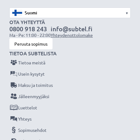
Olemme vuonna 2004 perustettu kansainvälinen
verkkokauppa, joka tarjoaa laadukkaita tuotteita, ja
▾
siksi tarjoamme 36 kuukauden takuun!
OTA YHTEYTTÄ
0800 918 243
info@subtel.fi
Ma - Pe: 11:00 - 22:00
Yhteydenottolomake
Peruuta sopimus
TIETOA SUBTELISTA
Tietoa meistä
Usein kysytyt
Maksu ja toimitus
Jälleenmyyjäksi
Luettelot
Yhteys
Sopimusehdot