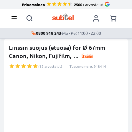
Erinomainen
2500+
arvostelut
0800 918 243
·
Ma - Pe: 11:00 - 22:00
Linssin suojus (etuosa) for Ø 67mm -
Canon, Nikon, Fujifilm,
...
lisää
(12 arvostelut)
Tuotenumero: 918414