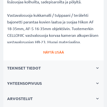
lisäsuojaa kolhuilta, sadepisaroilta ja pölyltä.
Vastavalosuoja kukkamalli / tulppaani / terälehti
bajonetti parantaa kuvien laatua ja suojaa Nikon AF
18-35mm, AF-S 16-35mm objektiivin. Tuotemerkin
CELLONIC vastvalosuoja korvaa kameran alkuperäisen
vastavalosuojan HB-23. Muovi materiaalina.
NÄYTÄ LISÄÄ
Vastavalosuoja HB-23 kukkamalli / tulppaani / terälehti
bajonetti tuotemerkiltä CELLONIC
TEKNISET TIEDOT
✔ 100% yhteensopiva Nikon kameraan
✔ Lisää värien syvyyttä, kontrastia ja yksityiskohtia
✔ Sopii objektiiveihin: zoomobjektiivi, teleobjektiivi,
YHTEENSOPIVUUS
makro-objektiivi ja muotokuvaobjektiivi
✔ Vähentää taustavaloa, sivuvaloa ja linssiin tulevaa
ARVOSTELUT
hajavaloa