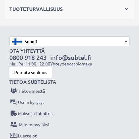
✔ Suojaa linssiä sateelta, pölyltä sekä muilta tahroilta
TUOTETURVALLISUUS
ja iskuilta
✔ Tämä vastavalosuoja vastaa alkuperäistä
vastavalosuojaa
✔ Vastavalosuoja muotokuva- ja teleobjektiiveille
▾
✔ Voidaan yhdistää linssisuojukseen, objektiivin
OTA YHTEYTTÄ
suojukseen tai suotimiin
0800 918 243
info@subtel.fi
✔ Muotoiltu bajonetti-vastavalosuoja
Ma - Pe: 11:00 - 22:00
Yhteydenottolomake
bajonettikiinnityksellä, sopii vain tiettyihin
Peruuta sopimus
objektiiveihin
TIETOA SUBTELISTA
Tietoa meistä
Tekniset tiedot:
Usein kysytyt
Materiaali:
Muovi
Maksu ja toimitus
Muoto:
kukkamalli / tulppaani / terälehti
Jälleenmyyjäksi
Lisää yksityiskohtia, kontrastia ja väriä
Luettelot