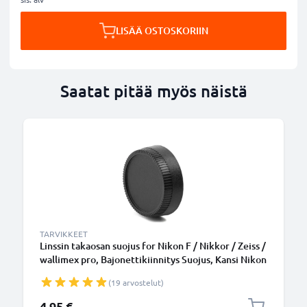
LISÄÄ OSTOSKORIIN
Saatat pitää myös näistä
TARVIKKEET
Linssin takaosan suojus for Nikon F / Nikkor / Zeiss /
wallimex pro, Bajonettikiinnitys Suojus, Kansi Nikon
F Mount (AF-S, AF-P, AI)
(19 arvostelut)
4,95 €