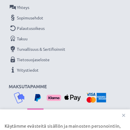
- Vastavalosuoja kukkamalli / tulppaani / terälehti
Yhteys
bajonetti tuotemerkiltä CELLONIC 3 vuoden
Sopimusehdot
takuulla!
Palautusoikeus
Takuu
Turvallisuus & Sertifioinnit
Tietosuojaseloste
Yritystiedot
MAKSUTAPAMME
×
TOIMITUSKUMPPANIMME
Käytämme evästeitä sisällön ja mainosten personointiin,