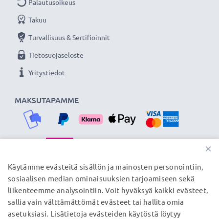
Palautusoikeus
Materiaali kehys ja suodinkierre: Metalli
Takuu
Sopii objektiiveihin, joiden suodinkierteen halkaisija
on: 77mm
Turvallisuus & Sertifioinnit
Suotimen kierre : päälle voidaan asettaa
Tietosuojaseloste
linssisuojus, vastavalosuoja tai toinen suodin
Yritystiedot
★ 3 vuoden takuu ★
MAKSUTAPAMME
Olemme vuonna 2004 perustettu kansainvälinen
verkkokauppa, joka tarjoaa laadukkaita tuotteita, ja
siksi tarjoamme 36 kuukauden takuun!
×
TOIMITUSKUMPPANIMME
Käytämme evästeitä sisällön ja mainosten personointiin,
sosiaalisen median ominaisuuksien tarjoamiseen sekä
liikenteemme analysointiin. Voit hyväksyä kaikki evästeet,
sallia vain välttämättömät evästeet tai hallita omia
© subtel.fi 2026
asetuksiasi. Lisätietoja evästeiden käytöstä löytyy
Kaikki hinnat sisältävät arvonlisäveron, mutta ei