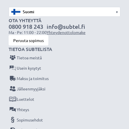
Maisemakuvaukseen
✔ Tekee sateenkaaren värit näkyvämmiksi
▾
✔ Saa taivaan näyttämään sinisemmältä ja pilvet
OTA YHTEYTTÄ
0800 918 243
info@subtel.fi
valkoisemmilta
Ma - Pe: 11:00 - 22:00
Yhteydenottolomake
✔ Vähentää sinistä usvaa maisemakuvissa ja
Peruuta sopimus
teleobjektiivilla kuvattaessa
TIETOA SUBTELISTA
Tietoa meistä
Laadukas, moninkertaisesti pinnoitettu lasi ja
säädettävä polarisaatio
Usein kysytyt
✔ Värineutraali lasi heijastamattomalla pinnoitteella
Maksu ja toimitus
✔ Säädettävä: suodinta voidaan kääntää/säätää
Jälleenmyyjäksi
halutun valon taittumisen saamiseksi
Luettelot
Objektiivin pyöröpolarisaatiosuodin:
Yhteys
Merkki: CELLONIC
Sopimusehdot
Väri: värineutraali, homogeeninen aito lasi