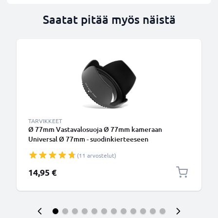
Saatat pitää myös näistä
TARVIKKEET
Ø 77mm Vastavalosuoja Ø 77mm kameraan
Universal Ø 77mm - suodinkierteeseen
kiinnitettävä kukkamalli / tulppaani / terälehti
(11 arvostelut)
vastavalosuoja tuotemerkiltä CELLONIC
14,95 €