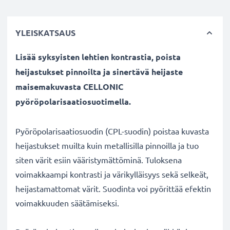
YLEISKATSAUS
Lisää syksyisten lehtien kontrastia, poista
heijastukset pinnoilta ja sinertävä heijaste
maisemakuvasta CELLONIC
pyöröpolarisaatiosuotimella.
Pyöröpolarisaatiosuodin (CPL-suodin) poistaa kuvasta
heijastukset muilta kuin metallisilla pinnoilla ja tuo
siten värit esiin vääristymättöminä. Tuloksena
voimakkaampi kontrasti ja värikylläisyys sekä selkeät,
heijastamattomat värit. Suodinta voi pyörittää efektin
voimakkuuden säätämiseksi.