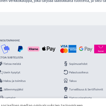
en verkkokauppa, joka tarjoaa laadukkaita tuotteita, ja siksi
AKSUTAPAMME
ETOA SUBTELISTA
Tietoa meistä
Sopimusehdot
Usein kysytyt
Palautusoikeus
Maksu ja toimitus
Takuu
Jälleenmyyjäksi
Turvallisuus & Sertifioinnit
Luettelot
Tietosuojaseloste
, sosiaalisen median ominaisuuksien tarjoamiseen