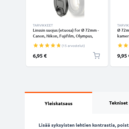
TARVIKKEET
TARVI
Linssin suojus (etuosa) for Ø 72mm -
Ø 72m
Canon, Nikon, Fujifilm, Olympus,
kamer
Sony, Panasonic, Pentax, Snap On:
suodin
(15 arvostelut)
Inside handle / Central Pinch Suojus
pehmeä
Kansi
tuote
6,95 €
9,95 
Tekniset
Yleiskatsaus
Lisää syksyisten lehtien kontrastia, poi