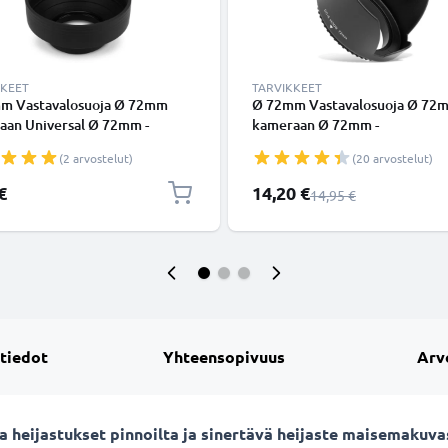
KKEET
TARVIKKEET
m Vastavalosuoja Ø 72mm
Ø 72mm Vastavalosuoja Ø 72
aan Universal Ø 72mm -
kameraan Ø 72mm -
kierteeseen kiinnitettävä
suodinkierteeseen kiinnitettä
(2 arvostelut)
(20 arvostelut)
 / taitettava vastavalosuoja
kukkamalli / tulppaani / teräle
merkiltä CELLONIC
vastavalosuoja tuotemerkiltä
Erikoishinta
€
14,20 €
Normaali hinta
14,95 €
CELLONIC
 tiedot
Yhteensopivuus
Arv
sta heijastukset pinnoilta ja sinertävä heijaste maisemaku