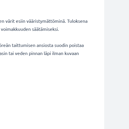
ten värit esiin vääristymättöminä. Tuloksena
tin voimakkuuden säätämiseksi.
öreän taittumisen ansiosta suodin poistaa
lasin tai veden pinnan läpi ilman kuvaan