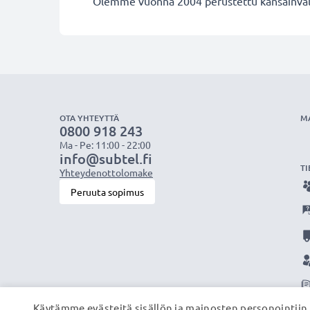
Olemme vuonna 2004 perustettu kansainvälin
OTA YHTEYTTÄ
M
0800 918 243
Ma - Pe: 11:00 - 22:00
info@subtel.fi
TI
Yhteydenottolomake
Peruuta sopimus
Käytämme evästeitä sisällön ja mainosten personointiin