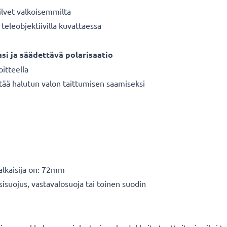
ilvet valkoisemmilta
teleobjektiivilla kuvattaessa
asi ja säädettävä polarisaatio
oitteella
tää halutun valon taittumisen saamiseksi
halkaisija on: 72mm
sisuojus, vastavalosuoja tai toinen suodin