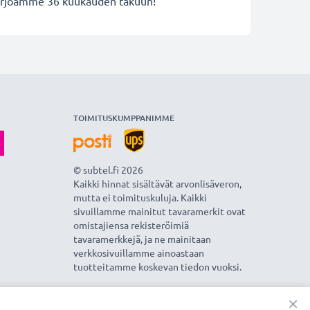
 tarjoamme 36 kuukauden takuun!
TOIMITUSKUMPPANIMME
© subtel.fi 2026
Kaikki hinnat sisältävät arvonlisäveron,
mutta ei toimituskuluja. Kaikki
sivuillamme mainitut tavaramerkit ovat
omistajiensa rekisteröimiä
tavaramerkkejä, ja ne mainitaan
verkkosivuillamme ainoastaan
tuotteitamme koskevan tiedon vuoksi.
×