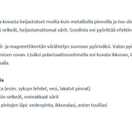
kuvasta heijastukset muilta kuin metallisilla pinnoilla ja tuo si
kä selkeät, heijastamattomat värit. Suodinta voi pyörittää efek
kö- ja magneettikentän värähtelyn suunnan pyöriväksi. Valon py
nisen usvan. Lisäksi polarisaatiosuotimella voi kuvata ikkunan, 
alla.
ia
ta (esim. syksyn lehdet, vesi, lakatut pinnat)
siin selkeät, voimakkaat värit
intojen läpi: vedenpinta, ikkunalasi, auton tuulilasi