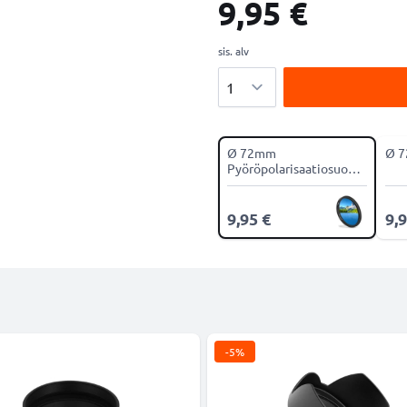
9,95 €
sis. alv
Määrä
Ø 72mm
Ø 7
Pyöröpolarisaatiosuodin
CPL-suodin
9,95 €
9,9
-5%