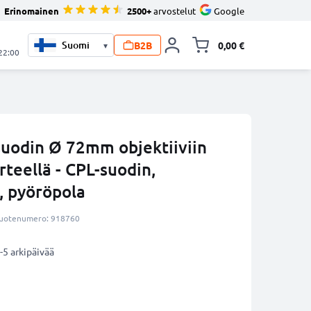
Erinomainen
2500+
arvostelut
Google
B2B
0,00 €
▾
Vaihda miniva
 22:00
suodin Ø 72mm objektiiviin
teellä - CPL-suodin,
, pyöröpola
uotenumero: 918760
-5 arkipäivää