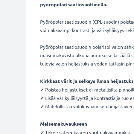
pyöröpolarisaatiosuotimella.
Pyöröpolarisaatiosuodin (CPL-suodin) poistaa 
voimakkaampi kontrasti ja värikylläisyys se
Pyöröpolarisaatiosuodin polarisoi valon säh
maisemakuvista ulkona aurinkoisella säällä si
tulevia valon heijastuksia veden tai lasin pinn
Kirkkaat värit ja selkeys ilman heijastuks
✔ Poistaa heijastukset ei-metallisilta pinnoil
✔ Lisää värikylläisyyttä ja kontrastia ja tuo e
✔ Mahdollistaa valokuvaamisen heijastavien p
Maisemakuvaukseen
✔ Tekee sateenkaaren värit näkyvämmiksi