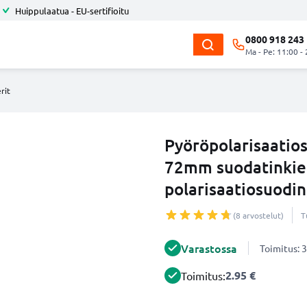
Huippulaatua - EU-sertifioitu
0800 918 243
Ma - Pe: 11:00 -
rit
Pyöröpolarisaatio
72mm suodatinkier
polarisaatiosuodin
(8 arvostelut)
T
Varastossa
Toimitus: 3
2.95 €
Toimitus: