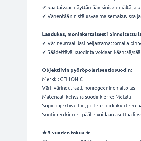
✔ Saa taivaan näyttämään sinisemmältä ja p
✔ Vähentää sinistä usvaa maisemakuvissa ja 
Laadukas, moninkertaisesti pinnoitettu l
✔ Värineutraali lasi heijastamattomalla pinn
✔ Säädettävä: suodinta voidaan kääntää/sää
Objektiivin pyöröpolarisaatiosuodin:
Merkki: CELLONIC
Väri: värineutraali, homogeeninen aito lasi
Materiaali kehys ja suodinkierre: Metalli
Sopii objektiiveihin, joiden suodinkierteen 
Suotimen kierre : päälle voidaan asettaa lins
★ 3 vuoden takuu ★