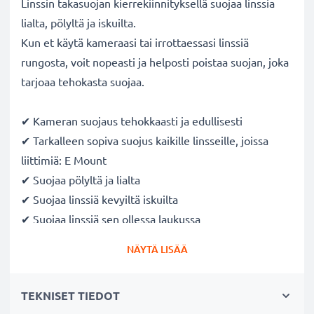
Linssin takasuojan kierrekiinnityksellä suojaa linssia
lialta, pölyltä ja iskuilta.
Kun et käytä kameraasi tai irrottaessasi linssiä
rungosta, voit nopeasti ja helposti poistaa suojan, joka
tarjoaa tehokasta suojaa.
✔ Kameran suojaus tehokkaasti ja edullisesti
✔ Tarkalleen sopiva suojus kaikille linsseille, joissa
liittimiä: E Mount
✔ Suojaa pölyltä ja lialta
✔ Suojaa linssiä kevyiltä iskuilta
✔ Suojaa linssiä sen ollessa laukussa
✔ Tehokas pölysuojaus, kun linssi ei ole jatkuvassa
NÄYTÄ LISÄÄ
käytössä
✔ Kameran runkosuoja on helppo kiinnittää ja irrottaa
TEKNISET TIEDOT