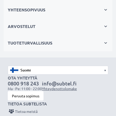
Valmistaja: CELLONIC
Väri
: Musta
YHTEENSOPIVUUS
Materiaali
: Muovi
ARVOSTELUT
Järjestelmä:
Bajonettikiinnitys
TUOTETURVALLISUUS
★ 3 Vuoden Takuu ★
Olemme vuonna 2004 perustettu kansainvälinen
verkkokauppa, joka tarjoaa laadukkaita tuotteita, ja
▾
siksi tarjoamme 36 kuukauden takuun!
OTA YHTEYTTÄ
0800 918 243
info@subtel.fi
Ma - Pe: 11:00 - 22:00
Yhteydenottolomake
Peruuta sopimus
TIETOA SUBTELISTA
Tietoa meistä