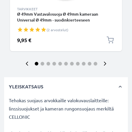
TARVIKKEET
Ø 49mm Vastavalosuoja Ø 49mm kameraan
Universal Ø 49mm - suodinkierteeseen
kiinnitettävä pehmeä / taitettava vastavalosuoja
(2 arvostelut)
tuotemerkiltä CELLONIC
9,95 €
YLEISKATSAUS
Tehokas suojaus arvokkaille valokuvauslaitteille:
linssisuojukset ja kameran rungonsuojaus merkiltä
CELLONIC