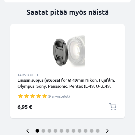
Saatat pitää myös näistä
TARVIKKEET
Linssin suojus (etuosa) for Ø 49mm Nikon, Fujifilm,
Olympus, Sony, Panasonic, Pentax (E-49, O-LC49,
ALC-F49S), Snap On: Inside handle / Central Pinch
(9 arvostelut)
Suojus Kansi
6,95 €