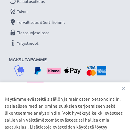
CELLONIC 3 vuoden takuulla!
Palautusoikeus
Takuu
Turvallisuus & Sertifioinnit
Tietosuojaseloste
Yritystiedot
MAKSUTAPAMME
×
TOIMITUSKUMPPANIMME
Käytämme evästeitä sisällön ja mainosten personointiin,
sosiaalisen median ominaisuuksien tarjoamiseen sekä
liikenteemme analysointiin. Voit hyväksyä kaikki evästeet,
sallia vain välttämättömät evästeet tai hallita omia
© subtel.fi 2026
asetuksiasi. Lisätietoja evästeiden käytöstä löytyy
Kaikki hinnat sisältävät arvonlisäveron, mutta ei