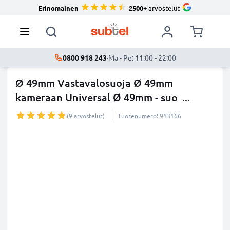
Erinomainen
2500+
arvostelut
0800 918 243
·
Ma - Pe: 11:00 - 22:00
Ø 49mm Vastavalosuoja Ø 49mm
kameraan Universal Ø 49mm - suo
...
lisää
(9 arvostelut)
Tuotenumero: 913166