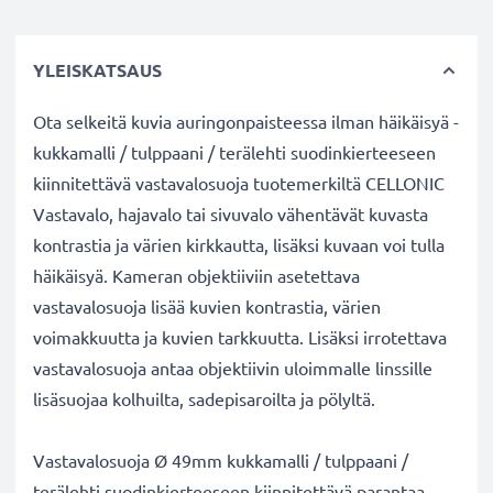
YLEISKATSAUS
Ota selkeitä kuvia auringonpaisteessa ilman häikäisyä -
kukkamalli / tulppaani / terälehti suodinkierteeseen
kiinnitettävä vastavalosuoja tuotemerkiltä CELLONIC
Vastavalo, hajavalo tai sivuvalo vähentävät kuvasta
kontrastia ja värien kirkkautta, lisäksi kuvaan voi tulla
häikäisyä. Kameran objektiiviin asetettava
vastavalosuoja lisää kuvien kontrastia, värien
voimakkuutta ja kuvien tarkkuutta. Lisäksi irrotettava
vastavalosuoja antaa objektiivin uloimmalle linssille
lisäsuojaa kolhuilta, sadepisaroilta ja pölyltä.
Vastavalosuoja Ø 49mm kukkamalli / tulppaani /
terälehti suodinkierteeseen kiinnitettävä parantaa