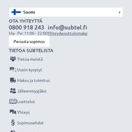
suotimien kiinnittämiseksi
▾
✔ Vastavalosuoja muotokuva- ja teleobjektiiveille
OTA YHTEYTTÄ
✔ Voidaan yhdistää linssisuojukseen, objektiivin
0800 918 243
info@subtel.fi
suojukseen tai suotimiin
Ma - Pe: 11:00 - 22:00
Yhteydenottolomake
✔ Yleinen vastavalosuoja kaikkiin objektiivin
Peruuta sopimus
suodinkierteisiin, joissa on sama halkaisija
TIETOA SUBTELISTA
Tietoa meistä
Tekniset tiedot:
Usein kysytyt
Halkaisija:
Ø 49mm
Maksu ja toimitus
Materiaali:
Muovi
Muoto:
Jälleenmyyjäksi
kukkamalli / tulppaani / terälehti
Luettelot
Lisää yksityiskohtia, kontrastia ja väriä
Yhteys
- Vastavalosuoja kukkamalli / tulppaani / terälehti
Sopimusehdot
suodinkierteeseen kiinnitettävä tuotemerkiltä