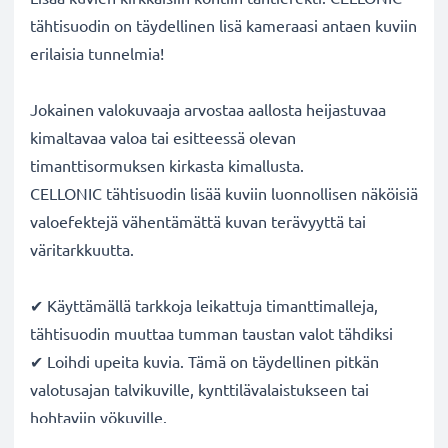
tähtisuodin on täydellinen lisä kameraasi antaen kuviin
erilaisia tunnelmia!
Jokainen valokuvaaja arvostaa aallosta heijastuvaa
kimaltavaa valoa tai esitteessä olevan
timanttisormuksen kirkasta kimallusta.
CELLONIC tähtisuodin lisää kuviin luonnollisen näköisiä
valoefektejä vähentämättä kuvan terävyyttä tai
väritarkkuutta.
✔ Käyttämällä tarkkoja leikattuja timanttimalleja,
tähtisuodin muuttaa tumman taustan valot tähdiksi
✔ Loihdi upeita kuvia. Tämä on täydellinen pitkän
valotusajan talvikuville, kynttilävalaistukseen tai
hohtaviin yökuville.
✔ Star filters / Tähtisuodin: 4x, 6x, 8x tai jopa 12x