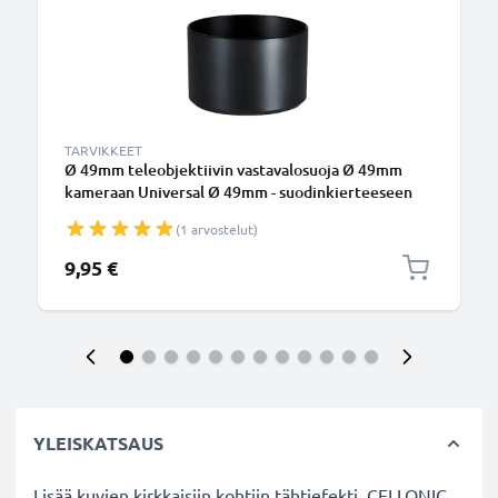
TARVIKKEET
Ø 49mm teleobjektiivin vastavalosuoja Ø 49mm
kameraan Universal Ø 49mm - suodinkierteeseen
kiinnitettävä pyöreä vastavalosuoja tuotemerkiltä
(1 arvostelut)
CELLONIC
9,95 €
YLEISKATSAUS
Lisää kuvien kirkkaisiin kohtiin tähtiefekti. CELLONIC