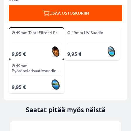
LISÄÄ OSTOSKORIIN
Ø 49mm Tähti Filter 4 Pt
Ø 49mm UV-Suodin
9,95 €
9,95 €
Ø 49mm
Pyöröpolarisaatiosuodin
CPL-suodin
9,95 €
Saatat pitää myös näistä