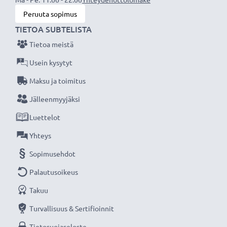
Peruuta sopimus
★ 3 Year Guarantee ★
TIETOA SUBTELISTA
Founded in 2004, we are an international specialist
retailer dealing with high quality products. For that
Tietoa meistä
reason we offer 36 month guarantee!
Usein kysytyt
Maksu ja toimitus
Jälleenmyyjäksi
Luettelot
Yhteys
Sopimusehdot
Palautusoikeus
Takuu
Turvallisuus & Sertifioinnit
Tietosuojaseloste