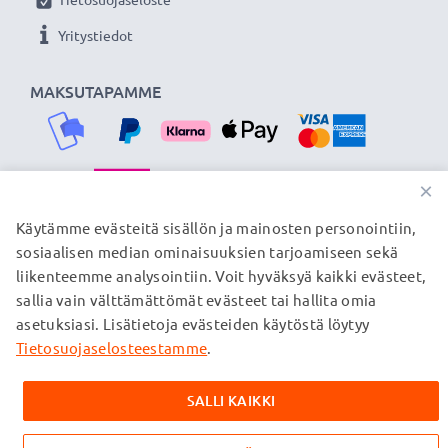
Yritystiedot
MAKSUTAPAMME
×
TOIMITUSKUMPPANIMME
Käytämme evästeitä sisällön ja mainosten personointiin,
sosiaalisen median ominaisuuksien tarjoamiseen sekä
liikenteemme analysointiin. Voit hyväksyä kaikki evästeet,
sallia vain välttämättömät evästeet tai hallita omia
© subtel.fi 2026
asetuksiasi. Lisätietoja evästeiden käytöstä löytyy
Kaikki hinnat sisältävät arvonlisäveron, mutta ei
toimituskuluja. Kaikki sivuillamme mainitut tavaramerkit ovat
Tietosuojaselosteestamme
.
omistajiensa rekisteröimiä tavaramerkkejä, ja ne mainitaan
verkkosivuillamme ainoastaan tuotteitamme koskevan
SALLI KAIKKI
tiedon vuoksi.