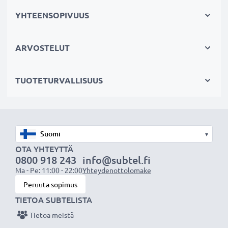
Väri
: Musta
YHTEENSOPIVUUS
Materiaali
: Muovi
ARVOSTELUT
Järjestelmä:
Bajonettikiinnitys
TUOTETURVALLISUUS
★ 3 Vuoden Takuu ★
Olemme vuonna 2004 perustettu kansainvälinen
verkkokauppa, joka tarjoaa laadukkaita tuotteita, ja
▾
siksi tarjoamme 36 kuukauden takuun!
OTA YHTEYTTÄ
0800 918 243
info@subtel.fi
Ma - Pe: 11:00 - 22:00
Yhteydenottolomake
Peruuta sopimus
TIETOA SUBTELISTA
Tietoa meistä