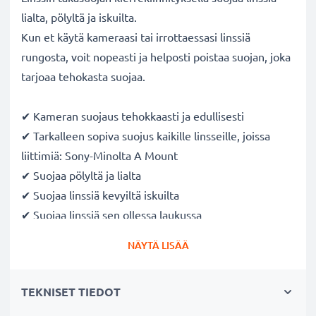
lialta, pölyltä ja iskuilta.
Kun et käytä kameraasi tai irrottaessasi linssiä
rungosta, voit nopeasti ja helposti poistaa suojan, joka
tarjoaa tehokasta suojaa.
✔ Kameran suojaus tehokkaasti ja edullisesti
✔ Tarkalleen sopiva suojus kaikille linsseille, joissa
liittimiä: Sony-Minolta A Mount
✔ Suojaa pölyltä ja lialta
✔ Suojaa linssiä kevyiltä iskuilta
✔ Suojaa linssiä sen ollessa laukussa
✔ Tehokas pölysuojaus, kun linssi ei ole jatkuvassa
NÄYTÄ LISÄÄ
käytössä
✔ Kameran runkosuoja on helppo kiinnittää ja irrottaa
TEKNISET TIEDOT
Valmistaja: CELLONIC