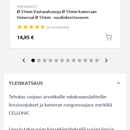
TARVIKKEET
Ø 55mm Vastavalosuoja Ø 55mm kameraan
Universal Ø 55mm - suodinkierteeseen
kiinnitettävä kukkamalli / tulppaani / terälehti
(33 arvostelut)
vastavalosuoja tuotemerkiltä CELLONIC
14,95 €
YLEISKATSAUS
Tehokas suojaus arvokkaille valokuvauslaitteille:
linssisuojukset ja kameran rungonsuojaus merkiltä
CELLONIC
Linssin takasuojan kierrekiinnityksellä suojaa linssia