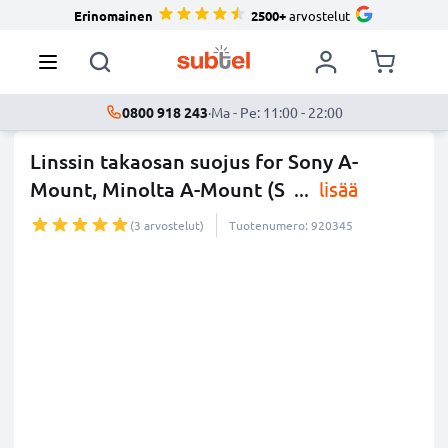
Erinomainen
2500+
arvostelut
0800 918 243
·
Ma - Pe: 11:00 - 22:00
Linssin takaosan suojus for Sony A-
Mount, Minolta A-Mount (S
...
lisää
(3 arvostelut)
Tuotenumero: 920345