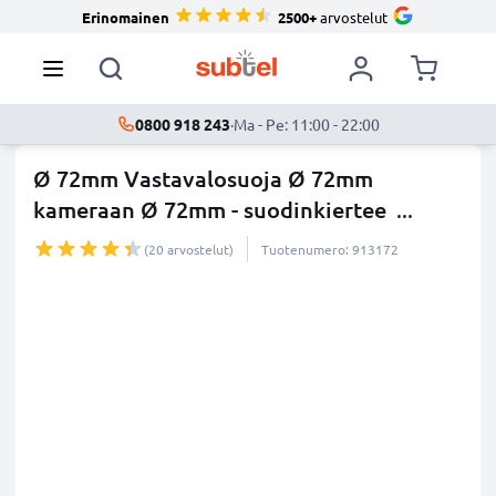
Erinomainen
2500+
arvostelut
0800 918 243
·
Ma - Pe: 11:00 - 22:00
Ø 72mm Vastavalosuoja Ø 72mm
kameraan Ø 72mm - suodinkiertee
...
lisää
(20 arvostelut)
Tuotenumero: 913172