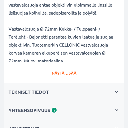
vastavalosuoja antaa objektiivin uloimmalle linssille
lisäsuojaa kolhuilta, sadepisaroilta ja pölyltä.
Vastavalosuoja Ø 72mm Kukka- / Tulppaani- /
Terälehti- Bajonetti parantaa kuvien laatua ja suojaa
objektiivin. Tuotemerkin CELLONIC vastvalosuoja
korvaa kameran alkuperäisen vastavalosuojan Ø
72mm. Muovi materiaalina.
NÄYTÄ LISÄÄ
Vastavalosuoja Ø 72mm Ø 72mm Kukka- / Tulppaani- /
Terälehti- Bajonetti tuotemerkiltä CELLONIC
TEKNISET TIEDOT
✔ 100% yhteensopiva Ø 72mm kameraan
✔ Lisää värien syvyyttä, kontrastia ja yksityiskohtia
✔ Sopii objektiiveihin: zoomobjektiivi, teleobjektiivi,
YHTEENSOPIVUUS
makro-objektiivi ja Standard-zoomobjektiivi
✔ Vähentää taustavaloa, sivuvaloa ja linssiin tulevaa