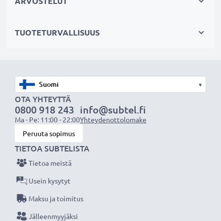
ARVOSTELUT
hajavaloa
✔ Suojaa linssiä sateelta, pölyltä sekä muilta tahroilta
TUOTETURVALLISUUS
ja iskuilta
✔ Vastavalosuoja muotokuva- ja teleobjektiiveille
✔ Ei sovellu super-, ultra- tai laajakulmaobjektiiveille
✔ Yleinen vastavalosuoja kaikkiin objektiivin
▾
suodinkierteisiin, joissa on sama halkaisija
OTA YHTEYTTÄ
0800 918 243
info@subtel.fi
Tekniset tiedot:
Ma - Pe: 11:00 - 22:00
Yhteydenottolomake
Halkaisija:
Ø 72mm
Peruuta sopimus
Materiaali:
Muovi
TIETOA SUBTELISTA
Muoto:
Kukka- / Tulppaani- / Terälehti-
Tietoa meistä
Usein kysytyt
Lisää yksityiskohtia, kontrastia ja väriä
Maksu ja toimitus
- Vastavalosuoja Kukka- / Tulppaani- / Terälehti-
Jälleenmyyjäksi
Bajonetti tuotemerkiltä CELLONIC 3 vuoden