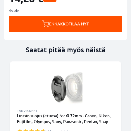
sis. alv
ENNAKKOTILAA NYT
Saatat pitää myös näistä
TARVIKKEET
Linssin suojus (etuosa) for Ø 72mm - Canon, Nikon,
Fujifilm, Olympus, Sony, Panasonic, Pentax, Snap
On: Inside handle / Central Pinch Suojus Kansi