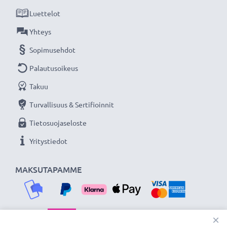
takuulla!
Luettelot
Yhteys
Sopimusehdot
Palautusoikeus
Takuu
Turvallisuus & Sertifioinnit
Tietosuojaseloste
Yritystiedot
MAKSUTAPAMME
×