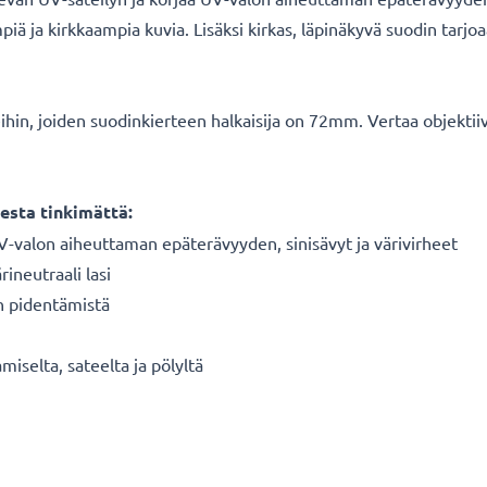
ä ja kirkkaampia kuvia. Lisäksi kirkas, läpinäkyvä suodin tarjoaa
veihin, joiden suodinkierteen halkaisija on 72mm. Vertaa objekt
esta tinkimättä:
V-valon aiheuttaman epäterävyyden, sinisävyt ja värivirheet
ineutraali lasi
n pidentämistä
miselta, sateelta ja pölyltä