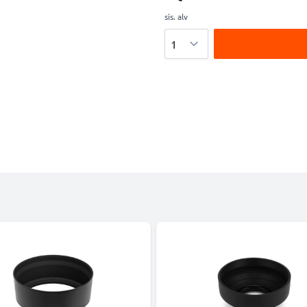
sis. alv
Määrä