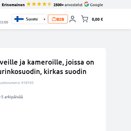
Erinomainen
2500+
arvostelut
Google
B2B
0,00 €
▾
Vaihda miniva
 22:00
eille ja kameroille, joissa on
urinkosuodin, kirkas suodin
uotenumero: 918705
-5 arkipäivää