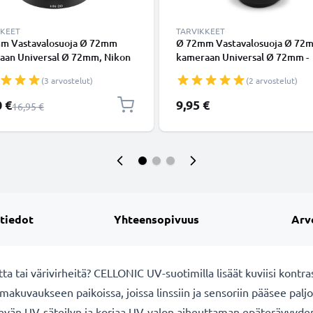
KKEET
TARVIKKEET
m Vastavalosuoja Ø 72mm
Ø 72mm Vastavalosuoja Ø 72
aan Universal Ø 72mm, Nikon
kameraan Universal Ø 72mm -
- suodinkierteeseen
suodinkierteeseen kiinnitettä
(3 arvostelut)
(2 arvostelut)
tettävä pyöreä vastavalosuoja
pehmeä / taitettava vastavalos
merkiltä CELLONIC
tuotemerkiltä CELLONIC
shinta
0 €
9,95 €
Normaali hinta
16,95 €
 tiedot
Yhteensopivuus
Arv
a tai värivirheitä? CELLONIC UV-suotimilla lisäät kuviisi kontras
makuvaukseen paikoissa, joissa linssiin ja sensoriin pääsee palj
evän UV-säteilyn ja korjaa UV-valon aiheuttaman epäterävyyden, 