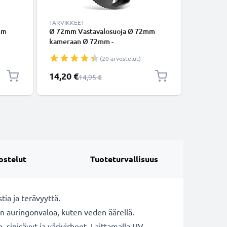
TARVIKKEET
TARVIKKE
mm
Ø 72mm Vastavalosuoja Ø 72mm
Ø 72mm t
kameraan Ø 72mm -
vastaval
vä
suodinkierteeseen kiinnitettävä
Universa
(20 arvostelut)
uoja
kukkamalli / tulppaani / terälehti
suodinki
vastavalosuoja tuotemerkiltä
pyöreä v
Erikoishinta
14,20 €
9,95 €
Normaali hinta
14,95 €
CELLONIC
CELLONI
ostelut
Tuoteturvallisuus
tia ja terävyyttä.
on auringonvaloa, kuten veden äärellä.
sinisävyt ja värivirheet. Laittamalla UV-