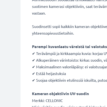
suotimen kamerasi objektiiviin, saat terävämpi
vastaan.
Suodinsetti sopii kaikkiin kameran objektii
yhteensopivuustietoihin.
Parempi kuvanlaatu väreistä tai valotuks
✔ Terävämpiä ja kirkkaampia kuvia: korjaa U
✔ Alkuperäinen värintoisto: kirkas suodin, vär
✔ Maksimaalinen valonläpäisy: ei valotusaja
✔ Estää heijastuksia
✔ Suojaa objektiivin etulinssiä iskuilta, putoa
Kameran objektiivin UV-suodin
Merkki: CELLONIC