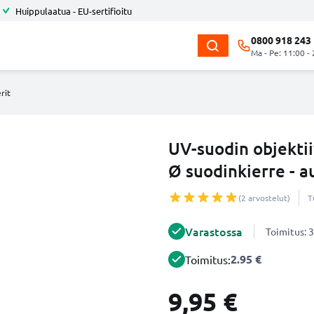
Huippulaatua - EU-sertifioitu
0800 918 243
Ma - Pe: 11:00 -
rit
UV-suodin objektiiv
Ø suodinkierre - a
(2 arvostelut)
T
Varastossa
Toimitus: 3
2.95 €
Toimitus:
9,95 €