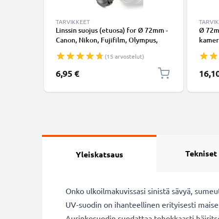
TARVIKKEET
TARVI
Linssin suojus (etuosa) for Ø 72mm -
Ø 72m
Canon, Nikon, Fujifilm, Olympus,
kamer
Sony, Panasonic, Pentax, Snap On:
HN-20 
(15 arvostelut)
Inside handle / Central Pinch Suojus
kiinni
Kansi
tuote
Erikoi
6,95 €
16,1
Tekniset
Yleiskatsaus
Onko ulkoilmakuvissasi sinistä sävyä, sumeutt
UV-suodin on ihanteellinen erityisesti maise
Aurinkosuodin suodattaa tehokkaasti häirits