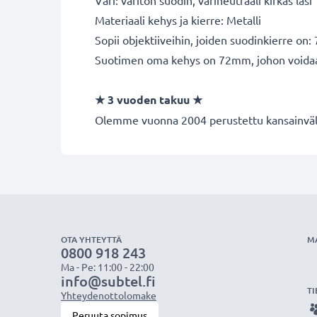
Väri: väritön suodin, värineutraali kirkas lasi
Materiaali kehys ja kierre: Metalli
Sopii objektiiveihin, joiden suodinkierre on
Suotimen oma kehys on 72mm, johon voidaan k
★ 3 vuoden takuu ★
Olemme vuonna 2004 perustettu kansainvälin
OTA YHTEYTTÄ
M
0800 918 243
Ma - Pe: 11:00 - 22:00
info@subtel.fi
TI
Yhteydenottolomake
Peruuta sopimus