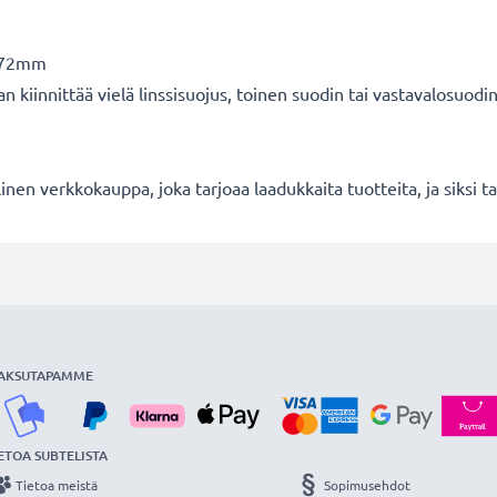
: 72mm
iinnittää vielä linssisuojus, toinen suodin tai vastavalosuodi
en verkkokauppa, joka tarjoaa laadukkaita tuotteita, ja siksi
AKSUTAPAMME
ETOA SUBTELISTA
Tietoa meistä
Sopimusehdot