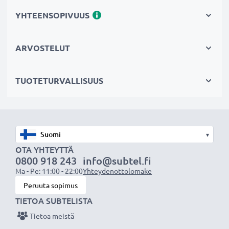
Kestävä valinta
YHTEENSOPIVUUS
Jos GPS:n akku on heikko, vaihda akku, älä laitettasi.
Fiksumpi, edullisempi ja ympäristöystävällisempi
ARVOSTELUT
valinta. Näin säästät rahaa ja pienennät
ympäristöjalanjälkeäsi. Akkumme sopii erinomaisesti
TUOTETURVALLISUUS
vaihtoakuksi alkuperäisen akun sijaan tai myös vara-
akuksi.
Valitse CELLONIC, etkä tingi laadusta. Tilaa nyt!
▾
OTA YHTEYTTÄ
0800 918 243
info@subtel.fi
Ma - Pe: 11:00 - 22:00
Yhteydenottolomake
Peruuta sopimus
TIETOA SUBTELISTA
Tietoa meistä