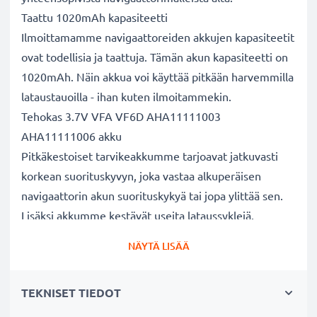
Taattu 1020mAh kapasiteetti
Ilmoittamamme navigaattoreiden akkujen kapasiteetit
ovat todellisia ja taattuja. Tämän akun kapasiteetti on
1020mAh. Näin akkua voi käyttää pitkään harvemmilla
lataustauoilla - ihan kuten ilmoitammekin.
Tehokas 3.7V VFA VF6D AHA11111003
AHA11111006 akku
Pitkäkestoiset tarvikeakkumme tarjoavat jatkuvasti
korkean suorituskyvyn, joka vastaa alkuperäisen
navigaattorin akun suorituskykyä tai jopa ylittää sen.
Lisäksi akkumme kestävät useita lataussyklejä.
Erinomaiset laatu- ja turvallisuusstandardit
NÄYTÄ LISÄÄ
Olemme akkuasiantuntijoita jo vuodesta 2004 lähtien.
Kaikki akkumme testataan tarkasti, jotta ne täyttävät
TEKNISET TIEDOT
kokonaan korkeimmat EU-standardit ja enemmänkin -
siksi akuillamme on 3 vuoden takuu.