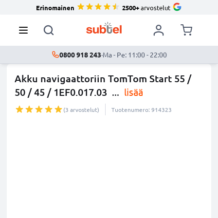
Erinomainen
2500+
arvostelut
0800 918 243
·
Ma - Pe: 11:00 - 22:00
Akku navigaattoriin TomTom Start 55 /
50 / 45 / 1EF0.017.03
...
lisää
(3 arvostelut)
Tuotenumero: 914323