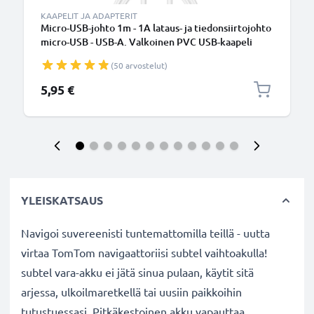
KAAPELIT JA ADAPTERIT
Micro-USB-johto 1m - 1A lataus- ja tiedonsiirtojohto
micro-USB - USB-A. Valkoinen PVC USB-kaapeli
(50 arvostelut)
5,95 €
YLEISKATSAUS
Navigoi suvereenisti tuntemattomilla teillä - uutta
virtaa TomTom navigaattoriisi subtel vaihtoakulla!
subtel vara-akku ei jätä sinua pulaan, käytit sitä
arjessa, ulkoilmaretkellä tai uusiin paikkoihin
tutustuessasi. Pitkäkestoinen akku vapauttaa