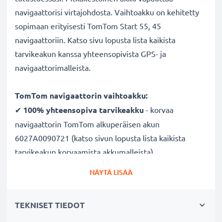
navigaattorisi virtajohdosta. Vaihtoakku on kehitetty
sopimaan erityisesti TomTom Start 55, 45
navigaattoriin. Katso sivu lopusta lista kaikista
tarvikeakun kanssa yhteensopivista GPS- ja
navigaattorimalleista.
TomTom navigaattorin vaihtoakku:
✔
100% yhteensopiva
tarvikeakku
- korvaa
navigaattorin TomTom alkuperäisen akun
6027A0090721 (katso sivun lopusta lista kaikista
tarvikeakun korvaamista akkumalleista)
✔
Pitkä käyttöaika
- laadukas ja tehokas akku, suuri
NÄYTÄ LISÄÄ
800mAh kapasiteetti
✔
Nauti navigoinnista ilman virtajohtoa
- pitkä
TEKNISET TIEDOT
käyttöaika vapauttaa lataustauoilta