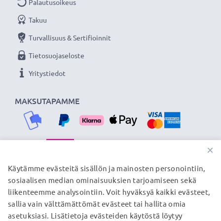
✔ Mukautuva latausvirta - lataa akun tarpeiden
Palautusoikeus
mukaan
Takuu
Turvallisuus & Sertifioinnit
Laturin tekniset tiedot
Tietosuojaseloste
Tulojännite: 100V - 240V
Lähtöjännite: 4.2 V - 8.4 V
Yritystiedot
Latausnopeus: 600mA
Latauksen kesto: ~ 2 tuntia/1000mAh
MAKSUTAPAMME
Pakkaus sisältää
2x CELLONIC kameran akku korvaamaan alkuperäisen
×
akun AC-VQV10 BC-TRV
TOIMITUSKUMPPANIMME
Käytämme evästeitä sisällön ja mainosten personointiin,
1x laturi kamera-akulle AC-VQV10 BC-TRV tai
sosiaalisen median ominaisuuksien tarjoamiseen sekä
vastaavalle akulle
liikenteemme analysointiin. Voit hyväksyä kaikki evästeet,
1x latausasema kameran akulle
sallia vain välttämättömät evästeet tai hallita omia
© subtel.fi 2026
1x laturin verkkovirtajohto
asetuksiasi. Lisätietoja evästeiden käytöstä löytyy
Kaikki hinnat sisältävät arvonlisäveron, mutta ei