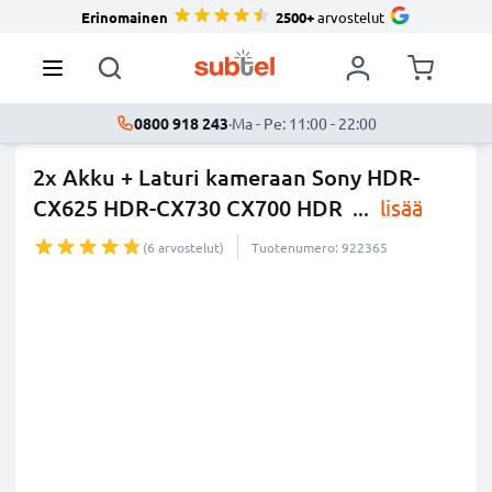
Erinomainen
2500+
arvostelut
0800 918 243
·
Ma - Pe: 11:00 - 22:00
2x Akku + Laturi kameraan Sony HDR-
CX625 HDR-CX730 CX700 HDR
...
lisää
(6 arvostelut)
Tuotenumero: 922365