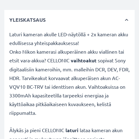
YLEISKATSAUS
Laturi kameran akulle LED-näytöllä + 2x kameran akku
edullisessa yhteispakkauksessa!
Onko Nikon kamerasi alkuperäinen akku viallinen tai
etsit vara-akkua? CELLONIC
vaihtoakut
sopivat Sony
digitaalisiin kameroihin, mm. malleihin DCR, DEV, FDR,
HDR. Tarvikeakut korvaavat alkuperäisen akun AC-
VQV10 BC-TRV tai identtisen akun. Vaihtoakuissa on
3300mAh kapasiteetilla tarpeeksi energiaa ja
käyttöaikaa pitkäaikaiseen kuvaukseen, kelistä
riippumatta.
Älykäs ja pieni CELLONIC
laturi
lataa kameran akun