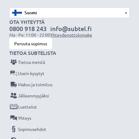
✔ Tukee DC-latausta - lataa kameran jos kamera
▾
voidaan ladata DC-virtaliitännän kautta
OTA YHTEYTTÄ
✔ Kestävä - taipuisa ja murtumaton virtajohto ja
0800 918 243
info@subtel.fi
tukeva pistoke
Ma - Pe: 11:00 - 22:00
Yhteydenottolomake
✔ Taattua turvallisuutta: suojaa oikosululta,
Peruuta sopimus
ylikuumenemiselta ja ylijännitteeltä
TIETOA SUBTELISTA
Tietoa meistä
Tekniset tiedot:
Usein kysytyt
Tuotemerkki: subtel
Maksu ja toimitus
Tulojännite: 100-240V
Lähtöjännite / Output Volttia: 7.8V
Jälleenmyyjäksi
Ampeeri / Output ampeeri: 4.5A
Luettelot
Virtajohdon pituus: ca. 3m
Yhteys
Sisältää verkkovirta-adapterin: AC-E2
Sopimusehdot