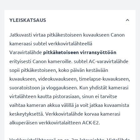
YLEISKATSAUS
Jatkuvasti virtaa pitkäkestoiseen kuvaukseen Canon
kameraasi subtel verkkovirtalähteellä
Varavirtalähde
pitkäketoiseen virransyöttöön
erityisesti Canon kameroille. subtel AC-varavirtalähde
sopii pitkäkestoiseen, koko päivän kestävään
kuvaukseen, videokuvaukseen, timelapse-kuvaukseen,
suoratoistoon ja vloggaukseen. Kun yhdistät kamerasi
virtalähteen kautta pistorasiaan, sinun ei tarvitse
vaihtaa kameran akkua välillä ja voit jatkaa kuvaamista
keskeytyksettä. Verkkovirtalähde korvaa kamerasi
alkuperäisen verkkovirtalaitteen ACK-E2.
Verkkovirtalähteessä on ca. 3m latausjohto. Virtalähde