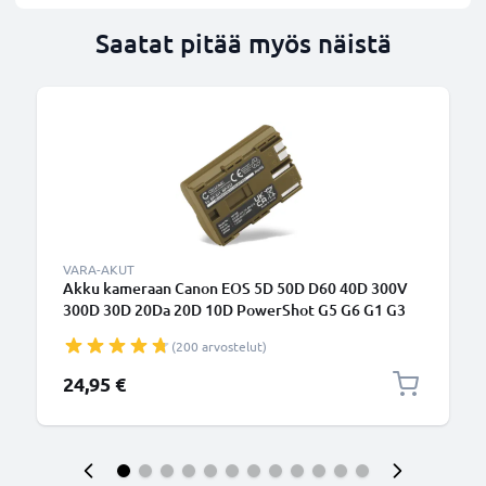
Saatat pitää myös näistä
VARA-AKUT
Akku kameraan Canon EOS 5D 50D D60 40D 300V
300D 30D 20Da 20D 10D PowerShot G5 G6 G1 G3
G2 Pro1 ZR80 BP-511 - BP-511,-512,-514,BP-508
(200 arvostelut)
(1600mAh, 7.4V) tuotemerkiltä CELLONIC
24,95 €