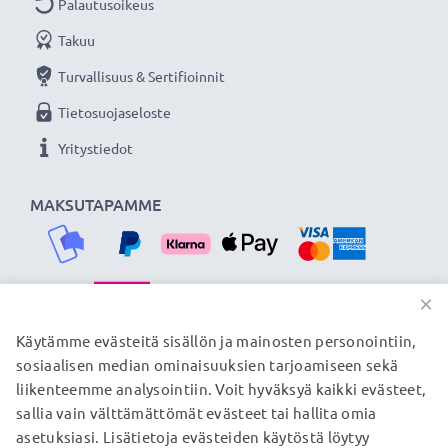
Jatkuvasti virtaa Canon kameraasi subtel
Palautusoikeus
verkkolaitteella. Tilaa nyt, 3 vuoden takuu!
Takuu
Turvallisuus & Sertifioinnit
Tietosuojaseloste
Yritystiedot
MAKSUTAPAMME
×
TOIMITUSKUMPPANIMME
Käytämme evästeitä sisällön ja mainosten personointiin,
sosiaalisen median ominaisuuksien tarjoamiseen sekä
liikenteemme analysointiin. Voit hyväksyä kaikki evästeet,
sallia vain välttämättömät evästeet tai hallita omia
© subtel.fi 2026
asetuksiasi. Lisätietoja evästeiden käytöstä löytyy
Kaikki hinnat sisältävät arvonlisäveron, mutta ei