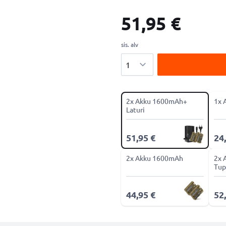
51,95 €
sis. alv
Määrä
2x Akku 1600mAh+
1x 
Laturi
51,95 €
24
2x Akku 1600mAh
2x 
Tup
44,95 €
52