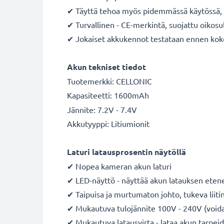
✔ Täyttä tehoa myös pidemmässä käytössä, m
✔ Turvallinen - CE-merkintä, suojattu oikosul
✔ Jokaiset akkukennot testataan ennen ko
Akun tekniset tiedot
Tuotemerkki: CELLONIC
Kapasiteetti: 1600mAh
Jännite: 7.2V - 7.4V
Akkutyyppi: Litiumionit
Laturi latausprosentin näytöllä
✔ Nopea kameran akun laturi
✔ LED-näyttö - näyttää akun latauksen ete
✔ Taipuisa ja murtumaton johto, tukeva liiti
✔ Mukautuva tulojännite 100V - 240V (voidaa
✔ Mukautuva latausvirta - lataa akun tarpe