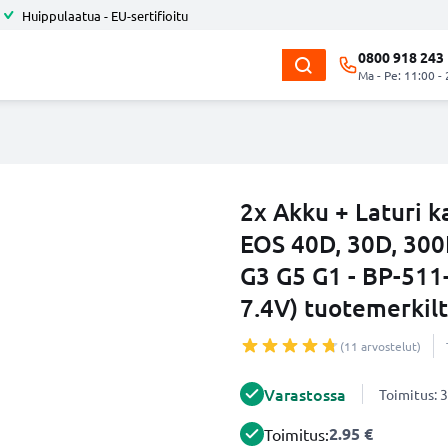
Huippulaatua - EU-sertifioitu
0800 918 243
Ma - Pe: 11:00 -
2x Akku + Laturi 
EOS 40D, 30D, 300
G3 G5 G1 - BP-51
7.4V) tuotemerkil
(11 arvostelut)
Varastossa
Toimitus: 3
2.95 €
Toimitus: