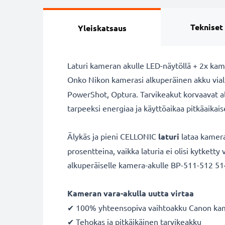
Tekniset
Yleiskatsaus
Laturi kameran akulle LED-näytöllä + 2x kam
Onko Nikon kamerasi alkuperäinen akku vial
PowerShot, Optura. Tarvikeakut korvaavat a
tarpeeksi energiaa ja käyttöaikaa pitkäaikai
Älykäs ja pieni CELLONIC
laturi
lataa kamera
prosentteina, vaikka laturia ei olisi kytketty
alkuperäiselle kamera-akulle BP-511-512 514 
Kameran vara-akulla uutta virtaa
✔ 100% yhteensopiva vaihtoakku Canon kam
✔ Tehokas ja pitkäikäinen tarvikeakku