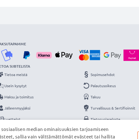
AKSUTAPAMME
ETOA SUBTELISTA
Tietoa meistä
Sopimusehdot
Usein kysytyt
Palautusoikeus
Maksu ja toimitus
Takuu
Jälleenmyyjäksi
Turvallisuus & Sertifioinnit
Luettelot
Tietosuojaseloste
, sosiaalisen median ominaisuuksien tarjoamiseen
Yhteys
Yritystiedot
steet, sallia vain välttämättömät evästeet tai hallita