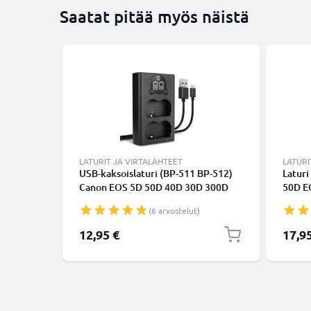
Saatat pitää myös näistä
LATURIT JA VIRTALÄHTEET
LATURI
USB-kaksoislaturi (BP-511 BP-512)
Latur
Canon EOS 5D 50D 40D 30D 300D
50D E
20D 10D PowerShot G3 G5 G1
20D E
(6 arvostelut)
MV700 ZR85-laitteille + 1m + USB
BP-53
Kaapeli valmistajalta CELLONIC
tarvik
12,95 €
17,9