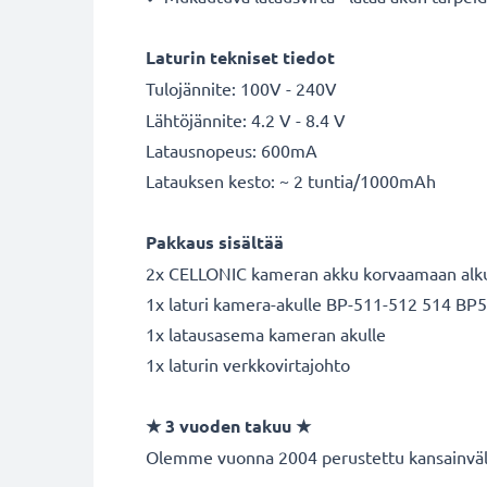
Laturin tekniset tiedot
Tulojännite: 100V - 240V
Lähtöjännite: 4.2 V - 8.4 V
Latausnopeus: 600mA
Latauksen kesto: ~ 2 tuntia/1000mAh
Pakkaus sisältää
2x CELLONIC kameran akku korvaamaan alk
1x laturi kamera-akulle BP-511-512 514 BP50
1x latausasema kameran akulle
1x laturin verkkovirtajohto
★
3 vuoden takuu
★
Olemme vuonna 2004 perustettu kansainvälin