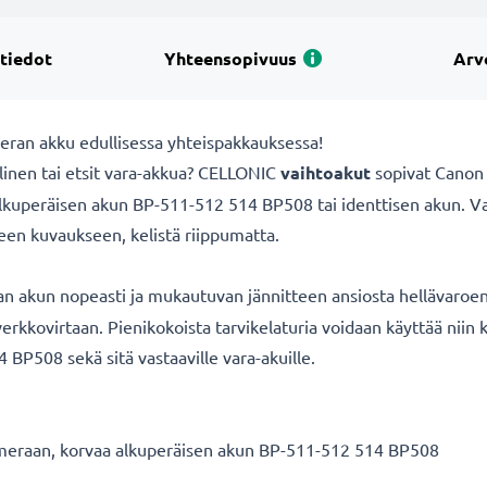
 tiedot
Yhteensopivuus
Arv
eran akku edullisessa yhteispakkauksessa!
linen tai etsit vara-akkua? CELLONIC
vaihtoakut
sopivat Canon 
lkuperäisen akun BP-511-512 514 BP508 tai identtisen akun. V
seen kuvaukseen, kelistä riippumatta.
n akun nopeasti ja mukautuvan jännitteen ansiosta hellävaroen
 verkkovirtaan. Pienikokoista tarvikelaturia voidaan käyttää niin 
BP508 sekä sitä vastaaville vara-akuille.
eraan, korvaa alkuperäisen akun BP-511-512 514 BP508