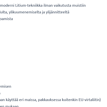
oderni Litium-tekniikka ilman vaikutusta muistiin
ulta, ylikuumenemiselta ja ylijännitteeltä
koamista
nemisen
n
n käyttää eri maissa, pakkauksessa kuitenkin EU-virtaliitin)
iden mukaan