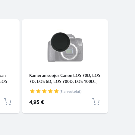
TARVIKKE
aan
Kameran suojus Canon EOS 70D, EOS
Kotelosuo
 EOS
7D, EOS 6D, EOS 700D, EOS 100D..,
Suojus, 
0D, 5D
EOS Rebel (RF-3) kameraan - Musta
(5 arvostelut)
 1m,
kameran runkotulppa, Muovi,
C-
bajonetti EOS EF, EF-S Mount
4,95 €
6,95 €