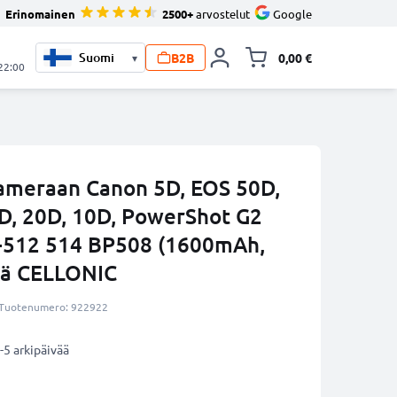
Erinomainen
2500+
arvostelut
Google
B2B
0,00 €
▾
Vaihda miniva
 22:00
kameraan Canon 5D, EOS 50D,
D, 20D, 10D, PowerShot G2
1-512 514 BP508 (1600mAh,
tä CELLONIC
Tuotenumero: 922922
-5 arkipäivää