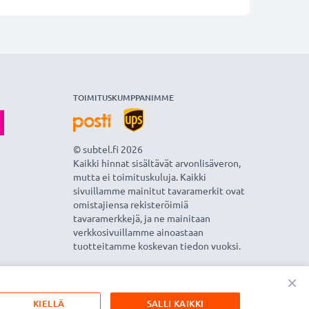
TOIMITUSKUMPPANIMME
© subtel.fi 2026
Kaikki hinnat sisältävät arvonlisäveron,
mutta ei toimituskuluja. Kaikki
sivuillamme mainitut tavaramerkit ovat
omistajiensa rekisteröimiä
tavaramerkkejä, ja ne mainitaan
verkkosivuillamme ainoastaan
tuotteitamme koskevan tiedon vuoksi.
×
KIELLÄ
SALLI KAIKKI