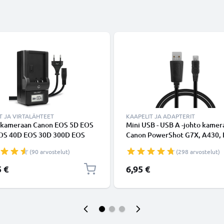
T JA VIRTALÄHTEET
KAAPELIT JA ADAPTERIT
i kameraan Canon EOS 5D EOS
Mini USB - USB A -johto kamer
OS 40D EOS 30D 300D EOS
Canon PowerShot G7X, A430,
OS 10D G3 G5 G1 - kameran
70D, 5D, 750D, 80D, 550D, 60
(90 arvostelut)
(298 arvostelut)
5 BP-508 BP-511 BP-522
Mark II, 40D, 700D, 7D - Musta
elaturi
nopea 1A, PVC-kamerajohto IF
5 €
6,95 €
200U IFC-400PCU IFC-500U,
tuotemerkiltä CELLONIC