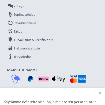
Olemme vuonna 2004 perustettu kansainvälinen
Yhteys
verkkokauppa, joka tarjoaa laadukkaita tuotteita, ja
Sopimusehdot
siksi tarjoamme 36 kuukauden takuun!
Palautusoikeus
Takuu
Turvallisuus & Sertifioinnit
Tietosuojaseloste
Yritystiedot
MAKSUTAPAMME
×
TOIMITUSKUMPPANIMME
Käytämme evästeitä sisällön ja mainosten personointiin,