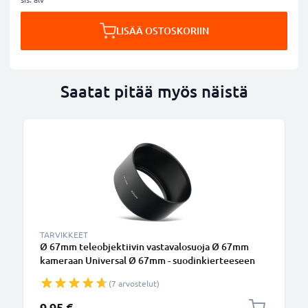
LISÄÄ OSTOSKORIIN
Saatat pitää myös näistä
TARVIKKEET
Ø 67mm teleobjektiivin vastavalosuoja Ø 67mm
kameraan Universal Ø 67mm - suodinkierteeseen
kiinnitettävä pyöreä vastavalosuoja tuotemerkiltä
(7 arvostelut)
CELLONIC
9,95 €