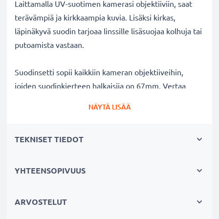
Laittamalla UV-suotimen kamerasi objektiiviin, saat
terävämpiä ja kirkkaampia kuvia. Lisäksi kirkas,
läpinäkyvä suodin tarjoaa linssille lisäsuojaa kolhuja tai
putoamista vastaan.
Suodinsetti sopii kaikkiin kameran objektiiveihin,
joiden suodinkierteen halkaisija on 67mm. Vertaa
objektiivisi merkkiä tuotteemme
NÄYTÄ LISÄÄ
yhteensopivuustietoihin.
TEKNISET TIEDOT
Parempi kuvanlaatu väreistä tai
valotuksesta tinkimättä:
✔ Terävämpiä ja kirkkaampia kuvia: korjaa UV-valon
YHTEENSOPIVUUS
aiheuttaman epäterävyyden, sinisävyt ja värivirheet
✔ Alkuperäinen värintoisto: kirkas suodin,
ARVOSTELUT
värineutraali lasi