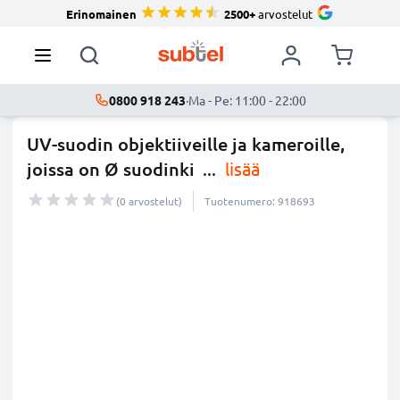
Erinomainen
2500+
arvostelut
0800 918 243
·
Ma - Pe: 11:00 - 22:00
UV-suodin objektiiveille ja kameroille,
joissa on Ø suodinki
...
lisää
(0 arvostelut)
Tuotenumero: 918693