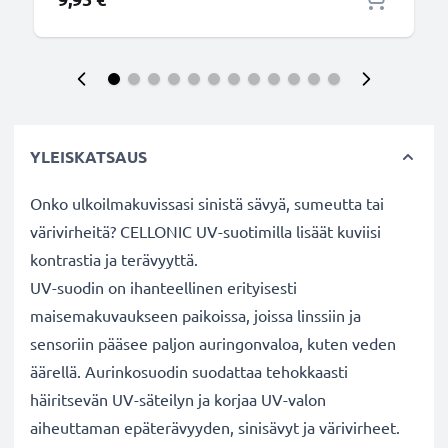
YLEISKATSAUS
Onko ulkoilmakuvissasi sinistä sävyä, sumeutta tai
värivirheitä? CELLONIC UV-suotimilla lisäät kuviisi
kontrastia ja terävyyttä.
UV-suodin on ihanteellinen erityisesti
maisemakuvaukseen paikoissa, joissa linssiin ja
sensoriin pääsee paljon auringonvaloa, kuten veden
äärellä. Aurinkosuodin suodattaa tehokkaasti
häiritsevän UV-säteilyn ja korjaa UV-valon
aiheuttaman epäterävyyden, sinisävyt ja värivirheet.